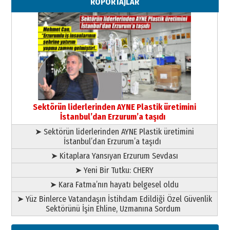
RÖPORTAJLAR
”Reisimiz” idi… Hakka yürüdü.!
26 Mart 2026 Perşembe
Cem Bakırcı
Ardında bıraktığı hatıralarıyla
gönül adamı Faruk Terzioğlu!
13 Mayıs 2026 Çarşamba
Esat BİNDESEN
Başkan Sekmen’den Erzurum’a
bir vizyon proje daha!
Sektörün liderlerinden AYNE Plastik üretimini
02 Ağustos 2026 Pazar
İstanbul’dan Erzurum’a taşıdı
➤ Sektörün liderlerinden AYNE Plastik üretimini
İstanbul’dan Erzurum’a taşıdı
➤ Kitaplara Yansıyan Erzurum Sevdası
➤ Yeni Bir Tutku: CHERY
➤ Kara Fatma’nın hayatı belgesel oldu
➤ Yüz Binlerce Vatandaşın İstihdam Edildiği Özel Güvenlik
Sektörünü İşin Ehline, Uzmanına Sordum