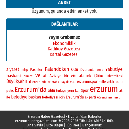
ANKET
Üzgünüm, şu anda etkin anket yok.
BAĞLANTILAR
Yayın Grubumuz
Ekonomiklik
Kadıköy Gazetesi
Kartal Gazetesi
Palandöken
Yakutiye
ziyaret
Oltu
mhp
Pasinler
Erzurumlu
proje
ve
baskani
Aziziye
bir
ataturk
Eğitim
universitesi
ahmet
ali
etti
Büyükşehir
vali
erzurumspor
il
erzurumlular
milletvekili
parti
trafik
kayak
erzurum
Erzurum'da
oldu
yeni
Spor
polis
turkiye
kar
ak
belediye
baskan
Erzurum’da
ile
belediyesi
icin
ak parti
öğrenci
mehmet
Erzurum Haber Gazetesİ - Erzurum'dan Haberler
erzurumhabergazetesi.com
© 2008-2026 TÜM HAKLARI SAKLIDIR.
Ana Sayfa
|
Bize Ulaşın
|
Tübilmer
|
BahçeHavuz