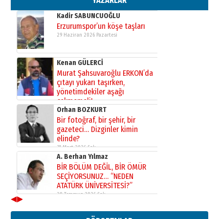
YAZARLAR
Kadir SABUNCUOĞLU
Erzurumspor’un köşe taşları
29 Haziran 2026 Pazartesi
Kenan GÜLERCİ
Murat Şahsuvaroğlu ERKON’da
çıtayı yukarı taşırken,
yönetimdekiler aşağı
çekmemeli!
Orhan BOZKURT
17 Şubat 2026 Salı
Bir fotoğraf, bir şehir, bir
gazeteci… Dizginler kimin
elinde?
31 Mart 2026 Salı
A. Berhan Yılmaz
BİR BÖLÜM DEĞİL, BİR ÖMÜR
SEÇİYORSUNUZ… “NEDEN
ATATÜRK ÜNİVERSİTESİ?”
28 Temmuz 2026 Salı
◀
▶
Ahmet Gökhan YAZICI
Ahmed Yesevi’den bir Alperen…