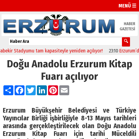
MENÜ ☰
ir Stadyumu tam kapasiteyle yeniden açılıyor!
23:10
Erzurum’da sağ
Doğu Anadolu Erzurum Kitap
Fuarı açılıyor
Paylaş
Facebook
Twitter
LinkedIn
Pinterest
Email
Erzurum Büyükşehir Belediyesi ve Türkiye
Yayıncılar Birliği işbirliğiyle 8-13 Mayıs tarihleri
arasında gerçekleştirilecek olan Doğu Anadolu
Erzurum Kitap Fuarı için tarihi Müceldili