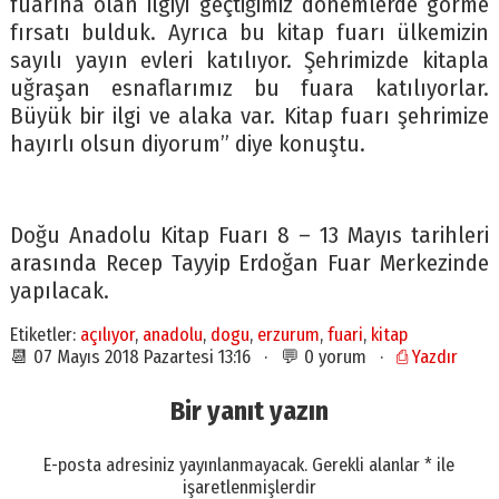
fuarına olan ilgiyi geçtiğimiz dönemlerde görme
fırsatı bulduk. Ayrıca bu kitap fuarı ülkemizin
sayılı yayın evleri katılıyor. Şehrimizde kitapla
uğraşan esnaflarımız bu fuara katılıyorlar.
Büyük bir ilgi ve alaka var. Kitap fuarı şehrimize
hayırlı olsun diyorum” diye konuştu.
Doğu Anadolu Kitap Fuarı 8 – 13 Mayıs tarihleri
arasında Recep Tayyip Erdoğan Fuar Merkezinde
yapılacak.
Etiketler:
açılıyor
,
anadolu
,
dogu
,
erzurum
,
fuari
,
kitap
📆 07 Mayıs 2018 Pazartesi 13:16 · 💬 0 yorum ·
⎙ Yazdır
Bir yanıt yazın
E-posta adresiniz yayınlanmayacak.
Gerekli alanlar
*
ile
işaretlenmişlerdir