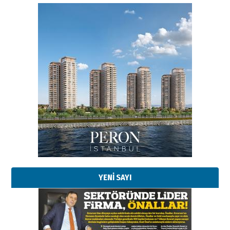
Esat BİNDESEN
Başkan Sekmen’den Erzurum’a
bir vizyon proje daha!
02 Ağustos 2026 Pazar
Kadir SABUNCUOĞLU
Erzurumspor’un köşe taşları
29 Haziran 2026 Pazartesi
YENİ SAYI
Kenan GÜLERCİ
Murat Şahsuvaroğlu ERKON’da
çıtayı yukarı taşırken,
yönetimdekiler aşağı
çekmemeli!