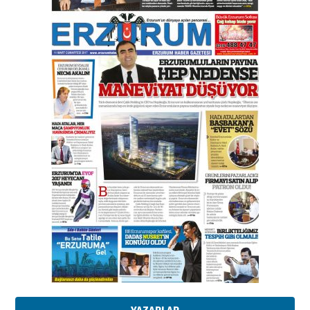
Orhan BOZKURT
17 Şubat 2026 Salı
Bir fotoğraf, bir şehir, bir
gazeteci… Dizginler kimin
elinde?
31 Mart 2026 Salı
A. Berhan Yılmaz
BİR BÖLÜM DEĞİL, BİR ÖMÜR
SEÇİYORSUNUZ… “NEDEN
ATATÜRK ÜNİVERSİTESİ?”
28 Temmuz 2026 Salı
Ahmet Gökhan YAZICI
Ahmed Yesevi’den bir Alperen…
”Reisimiz” idi… Hakka yürüdü.!
26 Mart 2026 Perşembe
Cem Bakırcı
Ardında bıraktığı hatıralarıyla
gönül adamı Faruk Terzioğlu!
13 Mayıs 2026 Çarşamba
Esat BİNDESEN
Başkan Sekmen’den Erzurum’a
bir vizyon proje daha!
02 Ağustos 2026 Pazar