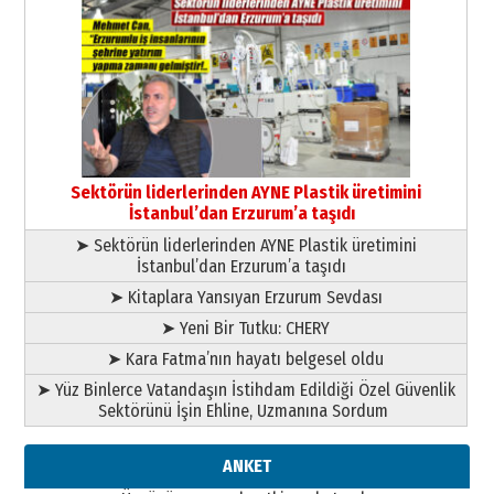
Cem Bakırcı
Ardında bıraktığı hatıralarıyla
gönül adamı Faruk Terzioğlu!
13 Mayıs 2026 Çarşamba
Esat BİNDESEN
Başkan Sekmen’den Erzurum’a
bir vizyon proje daha!
Sektörün liderlerinden AYNE Plastik üretimini
02 Ağustos 2026 Pazar
İstanbul’dan Erzurum’a taşıdı
➤ Sektörün liderlerinden AYNE Plastik üretimini
İstanbul’dan Erzurum’a taşıdı
➤ Kitaplara Yansıyan Erzurum Sevdası
➤ Yeni Bir Tutku: CHERY
➤ Kara Fatma’nın hayatı belgesel oldu
➤ Yüz Binlerce Vatandaşın İstihdam Edildiği Özel Güvenlik
Sektörünü İşin Ehline, Uzmanına Sordum
ANKET