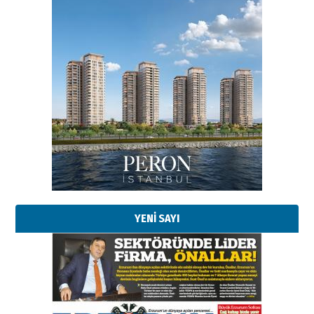
Esat BİNDESEN
Başkan Sekmen’den Erzurum’a
bir vizyon proje daha!
02 Ağustos 2026 Pazar
Kadir SABUNCUOĞLU
Erzurumspor’un köşe taşları
29 Haziran 2026 Pazartesi
YENİ SAYI
Kenan GÜLERCİ
Murat Şahsuvaroğlu ERKON’da
çıtayı yukarı taşırken,
yönetimdekiler aşağı
çekmemeli!
Orhan BOZKURT
17 Şubat 2026 Salı
Bir fotoğraf, bir şehir, bir