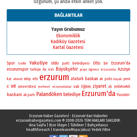
Üzgünüm, şu anda etkin anket yok.
BAĞLANTILAR
Yayın Grubumuz
Ekonomiklik
Kadıköy Gazetesi
Kartal Gazetesi
Yakutiye
Spor
oldu
Oltu
bir
Erzurum’da
belediyesi
parti
trafik
Büyükşehir
erzurumspor
Aziziye
ile
icin
turkiye
öğrenci
proje
Erzurumlu
erzurum
baskan
ataturk
yeni
mhp
polis
kar
ahmet
etti
ak
kayak
ve
ziyaret
vali
il
universitesi
Eğitim
erzurumlular
ali
milletvekili
mehmet
Erzurum'da
Palandöken
belediye
baskani
Pasinler
ak parti
Erzurum Haber Gazetesİ - Erzurum'dan Haberler
erzurumhabergazetesi.com
© 2008-2026 TÜM HAKLARI SAKLIDIR.
Ana Sayfa
|
Bize Ulaşın
|
Tübilmer
|
BahçeHavuz
healthforeach
|
traveleave
Mspa Jakuzi Yedek Filtre