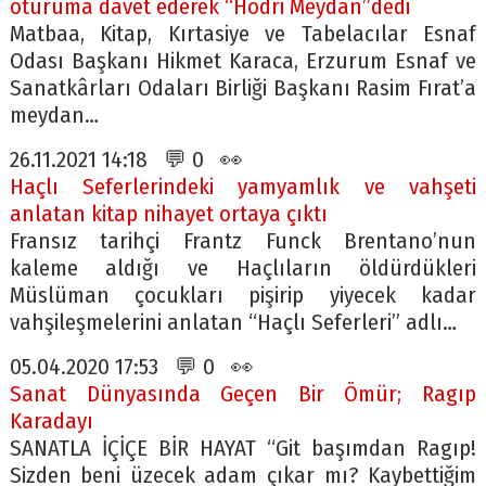
oturuma davet ederek “Hodri Meydan”dedi
Matbaa, Kitap, Kırtasiye ve Tabelacılar Esnaf
Odası Başkanı Hikmet Karaca, Erzurum Esnaf ve
Sanatkârları Odaları Birliği Başkanı Rasim Fırat’a
meydan…
26.11.2021 14:18 💬 0 👀
Haçlı Seferlerindeki yamyamlık ve vahşeti
anlatan kitap nihayet ortaya çıktı
Fransız tarihçi Frantz Funck Brentano’nun
kaleme aldığı ve Haçlıların öldürdükleri
Müslüman çocukları pişirip yiyecek kadar
vahşileşmelerini anlatan “Haçlı Seferleri” adlı…
05.04.2020 17:53 💬 0 👀
Sanat Dünyasında Geçen Bir Ömür; Ragıp
Karadayı
SANATLA İÇİÇE BİR HAYAT “Git başımdan Ragıp!
Sizden beni üzecek adam çıkar mı? Kaybettiğim