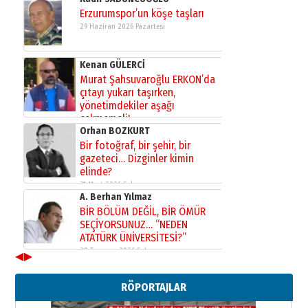
Erzurumspor’un köşe taşları
29 Haziran 2026 Pazartesi
Kenan GÜLERCİ
Murat Şahsuvaroğlu ERKON’da
çıtayı yukarı taşırken,
yönetimdekiler aşağı
çekmemeli!
Orhan BOZKURT
17 Şubat 2026 Salı
Bir fotoğraf, bir şehir, bir
gazeteci… Dizginler kimin
elinde?
31 Mart 2026 Salı
A. Berhan Yılmaz
BİR BÖLÜM DEĞİL, BİR ÖMÜR
SEÇİYORSUNUZ… “NEDEN
ATATÜRK ÜNİVERSİTESİ?”
28 Temmuz 2026 Salı
◀
▶
Ahmet Gökhan YAZICI
Ahmed Yesevi’den bir Alperen…
RÖPORTAJLAR
”Reisimiz” idi… Hakka yürüdü.!
26 Mart 2026 Perşembe