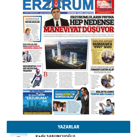
gazeteci… Dizginler kimin
elinde?
31 Mart 2026 Salı
A. Berhan Yılmaz
BİR BÖLÜM DEĞİL, BİR ÖMÜR
SEÇİYORSUNUZ… “NEDEN
ATATÜRK ÜNİVERSİTESİ?”
28 Temmuz 2026 Salı
Ahmet Gökhan YAZICI
Ahmed Yesevi’den bir Alperen…
”Reisimiz” idi… Hakka yürüdü.!
26 Mart 2026 Perşembe
Cem Bakırcı
Ardında bıraktığı hatıralarıyla
gönül adamı Faruk Terzioğlu!
13 Mayıs 2026 Çarşamba
Esat BİNDESEN
Başkan Sekmen’den Erzurum’a
bir vizyon proje daha!
02 Ağustos 2026 Pazar
YAZARLAR
Kadir SABUNCUOĞLU