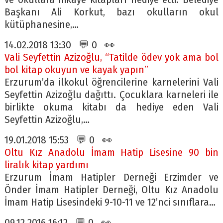
Başkanı Ali Korkut, bazı okulların okul
kütüphanesine,…
14.02.2018 13:30 💬 0 👀
Vali Seyfettin Azizoğlu, “Tatilde ödev yok ama bol
bol kitap okuyun ve kayak yapın”
Erzurum’da ilkokul öğrencilerine karnelerini Vali
Seyfettin Azizoğlu dağıttı. Çocuklara karneleri ile
birlikte okuma kitabı da hediye eden Vali
Seyfettin Azizoğlu,…
19.01.2018 15:53 💬 0 👀
Oltu Kız Anadolu İmam Hatip Lisesine 90 bin
liralık kitap yardımı
Erzurum İmam Hatipler Derneği Erzimder ve
Önder İmam Hatipler Derneği, Oltu Kız Anadolu
İmam Hatip Lisesindeki 9-10-11 ve 12’nci sınıflara…
09.12.2016 16:12 💬 0 👀