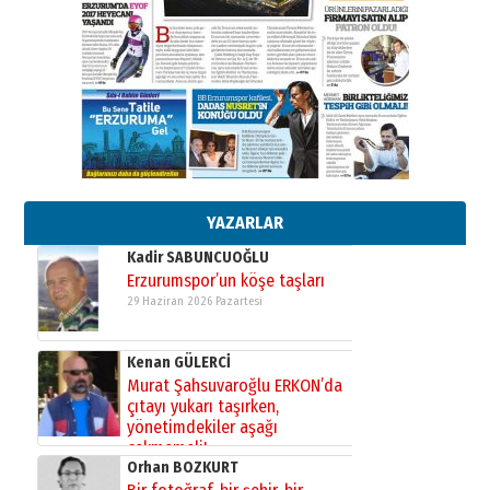
26 Mart 2026 Perşembe
Cem Bakırcı
Ardında bıraktığı hatıralarıyla
gönül adamı Faruk Terzioğlu!
13 Mayıs 2026 Çarşamba
Esat BİNDESEN
Başkan Sekmen’den Erzurum’a
bir vizyon proje daha!
02 Ağustos 2026 Pazar
YAZARLAR
Kadir SABUNCUOĞLU
Erzurumspor’un köşe taşları
29 Haziran 2026 Pazartesi
Kenan GÜLERCİ
Murat Şahsuvaroğlu ERKON’da
çıtayı yukarı taşırken,
yönetimdekiler aşağı
çekmemeli!
Orhan BOZKURT
17 Şubat 2026 Salı