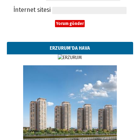
İnternet sitesi
ERZURUM'DA HAVA
Esat BİNDESEN
Başkan Sekmen’den Erzurum’a
bir vizyon proje daha!
02 Ağustos 2026 Pazar