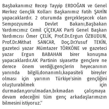
Başbakanımız Recep Tayyip ERDOĞAN ve Genel
Merkez Gençlik Kolları Başkanımız Fatih ŞAHİN
yapacaklardır. 2 oturumda gerçekleşecek olan
Sempozyumda Devlet Bakanı,Başbakan
Yardımcımız Cemil ÇİÇEK,AK Parti Genel Başkan
Yardımcısı Ömer ÇELİK, Prof.Dr.Ergun ÖZBUDUN,
Prof.Dr.Mithat SANCAR, Doç.Dr.Yusuf TEKİN,
gazeteci yazar Mümtazer TÖRKÖNE ve gazeteci
yazar Ergun BABAHAN birer konuşma
yapacaklardır.AK Partinin siyasette gençlere ne
derece önem verdiği,gençlerin heyecanının
yanında bilgili,donanımlı,kapasiteli bireyler
olması için yarının Türkiye’sinin gençliğini
oluşturabilmek için
durmadan,yorulmadan,bıkmadan çalışmaya
devam edeceğini tüm genç arkadaşlarımızın
bilmesini istiyoruz.”