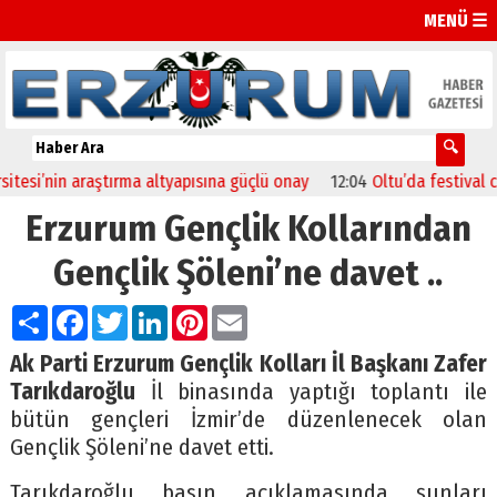
MENÜ ☰
i’nin araştırma altyapısına güçlü onay
12:04
Oltu’da festival coşku
Erzurum Gençlik Kollarından
Gençlik Şöleni’ne davet ..
Paylaş
Facebook
Twitter
LinkedIn
Pinterest
Email
Ak Parti Erzurum Gençlik Kolları İl Başkanı Zafer
Tarıkdaroğlu
İl binasında yaptığı toplantı ile
bütün gençleri İzmir’de düzenlenecek olan
Gençlik Şöleni’ne davet etti.
Tarıkdaroğlu basın açıklamasında şunları