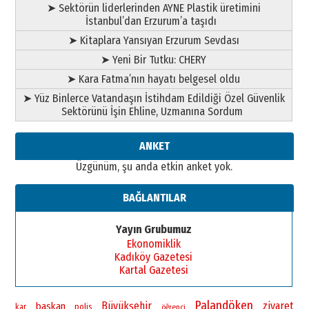
➤ Sektörün liderlerinden AYNE Plastik üretimini
İstanbul’dan Erzurum’a taşıdı
➤ Kitaplara Yansıyan Erzurum Sevdası
➤ Yeni Bir Tutku: CHERY
➤ Kara Fatma’nın hayatı belgesel oldu
➤ Yüz Binlerce Vatandaşın İstihdam Edildiği Özel Güvenlik
Sektörünü İşin Ehline, Uzmanına Sordum
ANKET
Üzgünüm, şu anda etkin anket yok.
BAĞLANTILAR
Yayın Grubumuz
Ekonomiklik
Kadıköy Gazetesi
Kartal Gazetesi
Palandöken
Büyükşehir
ziyaret
baskan
polis
kar
öğrenci