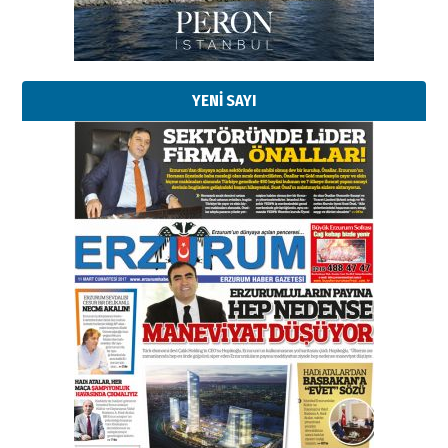
Kadir SABUNCUOĞLU
Erzurumspor’un köşe taşları
29 Haziran 2026 Pazartesi
YENİ SAYI
Kenan GÜLERCİ
Murat Şahsuvaroğlu ERKON’da
çıtayı yukarı taşırken,
yönetimdekiler aşağı
çekmemeli!
Orhan BOZKURT
17 Şubat 2026 Salı
Bir fotoğraf, bir şehir, bir
gazeteci… Dizginler kimin
elinde?
31 Mart 2026 Salı
A. Berhan Yılmaz
BİR BÖLÜM DEĞİL, BİR ÖMÜR
SEÇİYORSUNUZ… “NEDEN
ATATÜRK ÜNİVERSİTESİ?”
28 Temmuz 2026 Salı
Ahmet Gökhan YAZICI
Ahmed Yesevi’den bir Alperen…
”Reisimiz” idi… Hakka yürüdü.!