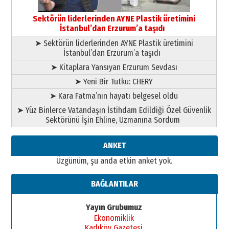
Bir fotoğraf, bir şehir, bir
gazeteci… Dizginler kimin
Sektörün liderlerinden AYNE Plastik üretimini
elinde?
İstanbul’dan Erzurum’a taşıdı
31 Mart 2026 Salı
➤ Sektörün liderlerinden AYNE Plastik üretimini
A. Berhan Yılmaz
İstanbul’dan Erzurum’a taşıdı
BİR BÖLÜM DEĞİL, BİR ÖMÜR
SEÇİYORSUNUZ… “NEDEN
➤ Kitaplara Yansıyan Erzurum Sevdası
ATATÜRK ÜNİVERSİTESİ?”
➤ Yeni Bir Tutku: CHERY
28 Temmuz 2026 Salı
Ahmet Gökhan YAZICI
➤ Kara Fatma’nın hayatı belgesel oldu
Ahmed Yesevi’den bir Alperen…
➤ Yüz Binlerce Vatandaşın İstihdam Edildiği Özel Güvenlik
”Reisimiz” idi… Hakka yürüdü.!
Sektörünü İşin Ehline, Uzmanına Sordum
26 Mart 2026 Perşembe
Cem Bakırcı
ANKET
Ardında bıraktığı hatıralarıyla
Üzgünüm, şu anda etkin anket yok.
gönül adamı Faruk Terzioğlu!
13 Mayıs 2026 Çarşamba
BAĞLANTILAR
Esat BİNDESEN
Başkan Sekmen’den Erzurum’a
Yayın Grubumuz
bir vizyon proje daha!
Ekonomiklik
02 Ağustos 2026 Pazar
Kadıköy Gazetesi