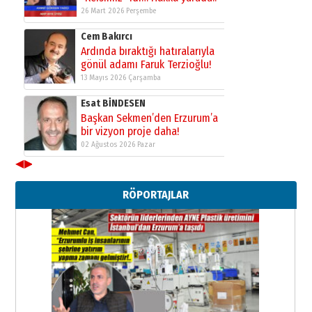
26 Mart 2026 Perşembe
Cem Bakırcı
Ardında bıraktığı hatıralarıyla
gönül adamı Faruk Terzioğlu!
13 Mayıs 2026 Çarşamba
Esat BİNDESEN
Başkan Sekmen’den Erzurum’a
bir vizyon proje daha!
02 Ağustos 2026 Pazar
◀
▶
Kadir SABUNCUOĞLU
Erzurumspor’un köşe taşları
RÖPORTAJLAR
29 Haziran 2026 Pazartesi
Kenan GÜLERCİ
Murat Şahsuvaroğlu ERKON’da
çıtayı yukarı taşırken,
yönetimdekiler aşağı
çekmemeli!
Orhan BOZKURT
17 Şubat 2026 Salı