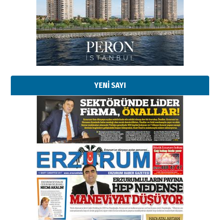
YENİ SAYI
Esat BİNDESEN
Başkan Sekmen’den Erzurum’a
bir vizyon proje daha!
02 Ağustos 2026 Pazar