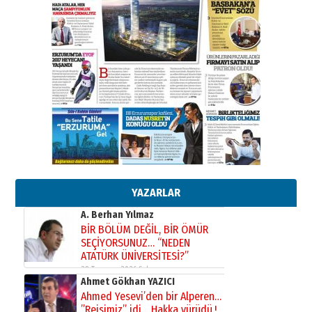
Kadir SABUNCUOĞLU
Erzurumspor’un köşe taşları
29 Haziran 2026 Pazartesi
Kenan GÜLERCİ
Murat Şahsuvaroğlu ERKON’da
çıtayı yukarı taşırken,
yönetimdekiler aşağı
çekmemeli!
Orhan BOZKURT
17 Şubat 2026 Salı
Bir fotoğraf, bir şehir, bir
gazeteci… Dizginler kimin
elinde?
YAZARLAR
31 Mart 2026 Salı
A. Berhan Yılmaz
BİR BÖLÜM DEĞİL, BİR ÖMÜR
SEÇİYORSUNUZ… “NEDEN
ATATÜRK ÜNİVERSİTESİ?”
28 Temmuz 2026 Salı
Ahmet Gökhan YAZICI
Ahmed Yesevi’den bir Alperen…
”Reisimiz” idi… Hakka yürüdü.!