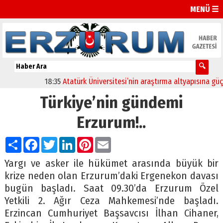
MENÜ ☰
18:35
Atatürk Üniversitesi’nin araştırma altyapısına güçlü o
Türkiye’nin gündemi
Erzurum!..
Paylaş
Facebook
Twitter
LinkedIn
Pinterest
Email
Yargı ve asker ile hükümet arasında büyük bir
krize neden olan Erzurum’daki Ergenekon davası
bugün başladı. Saat 09.30’da Erzurum Özel
Yetkili 2. Ağır Ceza Mahkemesi’nde başladı.
Erzincan Cumhuriyet Başsavcısı İlhan Cihaner,