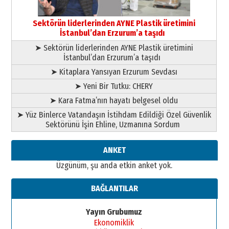
Başkan Sekmen’den Erzurum’a
bir vizyon proje daha!
Sektörün liderlerinden AYNE Plastik üretimini
02 Ağustos 2026 Pazar
İstanbul’dan Erzurum’a taşıdı
➤ Sektörün liderlerinden AYNE Plastik üretimini
İstanbul’dan Erzurum’a taşıdı
➤ Kitaplara Yansıyan Erzurum Sevdası
➤ Yeni Bir Tutku: CHERY
➤ Kara Fatma’nın hayatı belgesel oldu
➤ Yüz Binlerce Vatandaşın İstihdam Edildiği Özel Güvenlik
Sektörünü İşin Ehline, Uzmanına Sordum
ANKET
Üzgünüm, şu anda etkin anket yok.
BAĞLANTILAR
Yayın Grubumuz
Ekonomiklik