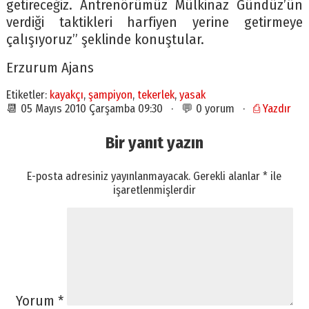
getireceğiz. Antrenörümüz Mülkinaz Gündüz’ün
verdiği taktikleri harfiyen yerine getirmeye
çalışıyoruz” şeklinde konuştular.
Erzurum Ajans
Etiketler:
kayakçı
,
şampiyon
,
tekerlek
,
yasak
📆 05 Mayıs 2010 Çarşamba 09:30 · 💬 0 yorum ·
⎙ Yazdır
Bir yanıt yazın
E-posta adresiniz yayınlanmayacak.
Gerekli alanlar
*
ile
işaretlenmişlerdir
Yorum
*