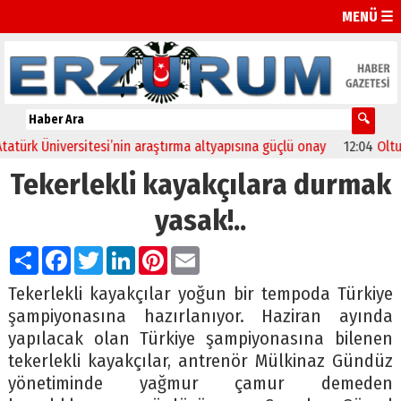
MENÜ ☰
rk Üniversitesi’nin araştırma altyapısına güçlü onay
12:04
Oltu’da 
Tekerlekli kayakçılara durmak
yasak!..
Paylaş
Facebook
Twitter
LinkedIn
Pinterest
Email
Tekerlekli kayakçılar yoğun bir tempoda Türkiye
şampiyonasına hazırlanıyor. Haziran ayında
yapılacak olan Türkiye şampiyonasına bilenen
tekerlekli kayakçılar, antrenör Mülkinaz Gündüz
yönetiminde yağmur çamur demeden