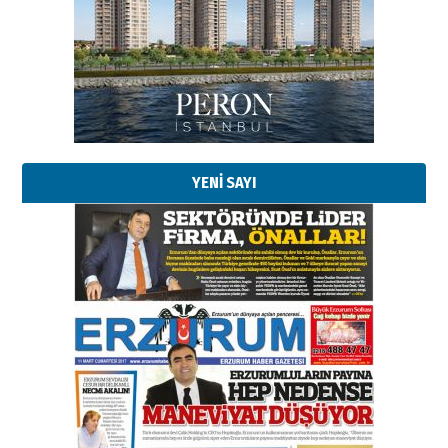
Başkan Sekmen’den Erzurum’a
bir vizyon proje daha!
02 Ağustos 2026 Pazar
Kadir SABUNCUOĞLU
Erzurumspor’un köşe taşları
29 Haziran 2026 Pazartesi
YENİ SAYI
Kenan GÜLERCİ
Murat Şahsuvaroğlu ERKON’da
çıtayı yukarı taşırken,
yönetimdekiler aşağı
çekmemeli!
Orhan BOZKURT
17 Şubat 2026 Salı
Bir fotoğraf, bir şehir, bir
gazeteci… Dizginler kimin
elinde?
31 Mart 2026 Salı
A. Berhan Yılmaz
BİR BÖLÜM DEĞİL, BİR ÖMÜR
SEÇİYORSUNUZ… “NEDEN
ATATÜRK ÜNİVERSİTESİ?”