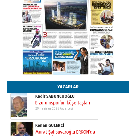
28 Temmuz 2026 Salı
Ahmet Gökhan YAZICI
Ahmed Yesevi’den bir Alperen…
”Reisimiz” idi… Hakka yürüdü.!
26 Mart 2026 Perşembe
Cem Bakırcı
Ardında bıraktığı hatıralarıyla
gönül adamı Faruk Terzioğlu!
13 Mayıs 2026 Çarşamba
Esat BİNDESEN
Başkan Sekmen’den Erzurum’a
bir vizyon proje daha!
02 Ağustos 2026 Pazar
YAZARLAR
Kadir SABUNCUOĞLU
Erzurumspor’un köşe taşları
29 Haziran 2026 Pazartesi
Kenan GÜLERCİ
Murat Şahsuvaroğlu ERKON’da