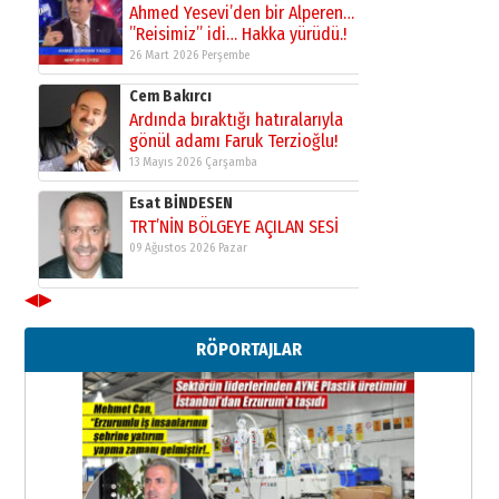
Ahmed Yesevi’den bir Alperen…
”Reisimiz” idi… Hakka yürüdü.!
26 Mart 2026 Perşembe
Cem Bakırcı
Ardında bıraktığı hatıralarıyla
gönül adamı Faruk Terzioğlu!
13 Mayıs 2026 Çarşamba
Esat BİNDESEN
TRT’NİN BÖLGEYE AÇILAN SESİ
09 Ağustos 2026 Pazar
◀
▶
Kadir SABUNCUOĞLU
Erzurumspor’un köşe taşları
RÖPORTAJLAR
29 Haziran 2026 Pazartesi
Kenan GÜLERCİ
Murat Şahsuvaroğlu ERKON’da
çıtayı yukarı taşırken,
yönetimdekiler aşağı