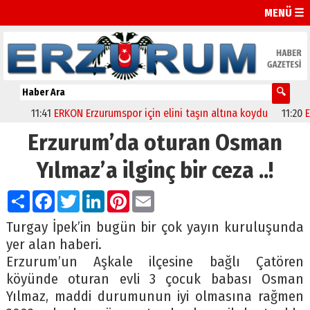
MENÜ ☰
11:41
ERKON Erzurumspor için elini taşın altına koydu
11:20
Erzu
Erzurum’da oturan Osman
Yılmaz’a ilginç bir ceza ..!
Paylaş
Facebook
Twitter
LinkedIn
Pinterest
Email
Turgay İpek’in bugün bir çok yayın kuruluşunda
yer alan haberi.
Erzurum’un Aşkale ilçesine bağlı Çatören
köyünde oturan evli 3 çocuk babası Osman
Yılmaz, maddi durumunun iyi olmasına rağmen