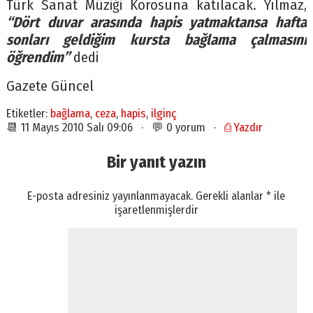
Türk Sanat Müziği Korosuna katılacak. Yılmaz,
“Dört duvar arasında hapis yatmaktansa hafta
sonları geldiğim kursta bağlama çalmasını
öğrendim”
dedi
Gazete Güncel
Etiketler:
bağlama
,
ceza
,
hapis
,
ilginç
📆 11 Mayıs 2010 Salı 09:06 · 💬 0 yorum ·
⎙ Yazdır
Bir yanıt yazın
E-posta adresiniz yayınlanmayacak.
Gerekli alanlar
*
ile
işaretlenmişlerdir