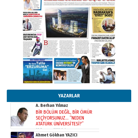
Kadir SABUNCUOĞLU
Erzurumspor’un köşe taşları
29 Haziran 2026 Pazartesi
Kenan GÜLERCİ
Murat Şahsuvaroğlu ERKON’da
çıtayı yukarı taşırken,
yönetimdekiler aşağı
çekmemeli!
Orhan BOZKURT
17 Şubat 2026 Salı
Bir fotoğraf, bir şehir, bir
gazeteci… Dizginler kimin
elinde?
YAZARLAR
31 Mart 2026 Salı
A. Berhan Yılmaz
BİR BÖLÜM DEĞİL, BİR ÖMÜR
SEÇİYORSUNUZ… “NEDEN
ATATÜRK ÜNİVERSİTESİ?”
28 Temmuz 2026 Salı
Ahmet Gökhan YAZICI