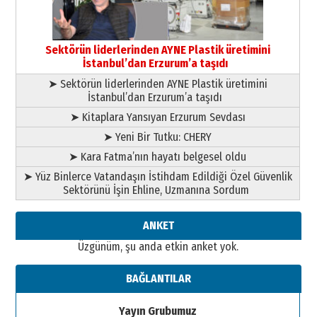
çekmemeli!
Orhan BOZKURT
17 Şubat 2026 Salı
Bir fotoğraf, bir şehir, bir
gazeteci… Dizginler kimin
Sektörün liderlerinden AYNE Plastik üretimini
elinde?
İstanbul’dan Erzurum’a taşıdı
31 Mart 2026 Salı
➤ Sektörün liderlerinden AYNE Plastik üretimini
A. Berhan Yılmaz
İstanbul’dan Erzurum’a taşıdı
BİR BÖLÜM DEĞİL, BİR ÖMÜR
SEÇİYORSUNUZ… “NEDEN
➤ Kitaplara Yansıyan Erzurum Sevdası
ATATÜRK ÜNİVERSİTESİ?”
➤ Yeni Bir Tutku: CHERY
28 Temmuz 2026 Salı
Ahmet Gökhan YAZICI
➤ Kara Fatma’nın hayatı belgesel oldu
Ahmed Yesevi’den bir Alperen…
➤ Yüz Binlerce Vatandaşın İstihdam Edildiği Özel Güvenlik
”Reisimiz” idi… Hakka yürüdü.!
Sektörünü İşin Ehline, Uzmanına Sordum
26 Mart 2026 Perşembe
Cem Bakırcı
ANKET
Ardında bıraktığı hatıralarıyla
Üzgünüm, şu anda etkin anket yok.
gönül adamı Faruk Terzioğlu!
13 Mayıs 2026 Çarşamba
BAĞLANTILAR
Esat BİNDESEN
TRT’NİN BÖLGEYE AÇILAN SESİ
Yayın Grubumuz
09 Ağustos 2026 Pazar