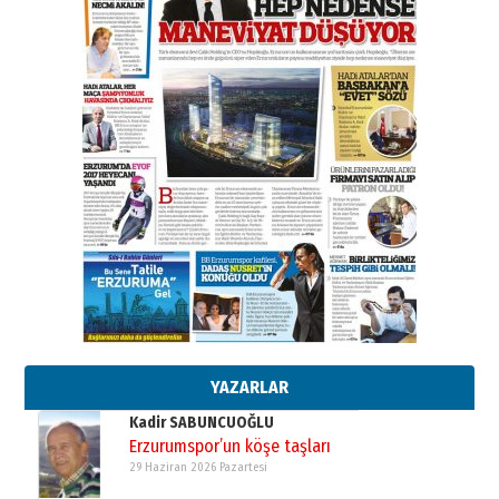
BİR BÖLÜM DEĞİL, BİR ÖMÜR
SEÇİYORSUNUZ… “NEDEN
ATATÜRK ÜNİVERSİTESİ?”
28 Temmuz 2026 Salı
Ahmet Gökhan YAZICI
Ahmed Yesevi’den bir Alperen…
”Reisimiz” idi… Hakka yürüdü.!
26 Mart 2026 Perşembe
Cem Bakırcı
Ardında bıraktığı hatıralarıyla
gönül adamı Faruk Terzioğlu!
13 Mayıs 2026 Çarşamba
Esat BİNDESEN
Başkan Sekmen’den Erzurum’a
bir vizyon proje daha!
02 Ağustos 2026 Pazar
YAZARLAR
Kadir SABUNCUOĞLU
Erzurumspor’un köşe taşları
29 Haziran 2026 Pazartesi