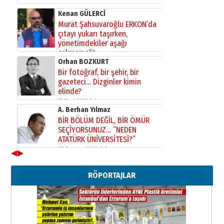
Kenan GÜLERCİ
Murat Şahsuvaroğlu ERKON’da
çıtayı yukarı taşırken,
yönetimdekiler aşağı
çekmemeli!
Orhan BOZKURT
17 Şubat 2026 Salı
Bir fotoğraf, bir şehir, bir
gazeteci… Dizginler kimin
elinde?
31 Mart 2026 Salı
A. Berhan Yılmaz
BİR BÖLÜM DEĞİL, BİR ÖMÜR
SEÇİYORSUNUZ… “NEDEN
ATATÜRK ÜNİVERSİTESİ?”
28 Temmuz 2026 Salı
◀
▶
Ahmet Gökhan YAZICI
Ahmed Yesevi’den bir Alperen…
RÖPORTAJLAR
”Reisimiz” idi… Hakka yürüdü.!
26 Mart 2026 Perşembe
Cem Bakırcı
Ardında bıraktığı hatıralarıyla