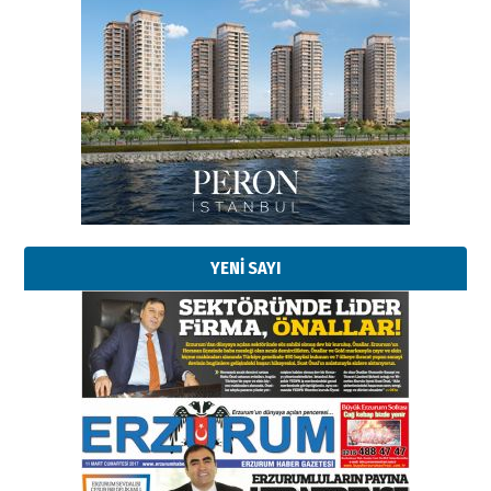
Esat BİNDESEN
Başkan Sekmen’den Erzurum’a
bir vizyon proje daha!
02 Ağustos 2026 Pazar
Kadir SABUNCUOĞLU
Erzurumspor’un köşe taşları
29 Haziran 2026 Pazartesi
YENİ SAYI
Kenan GÜLERCİ
Murat Şahsuvaroğlu ERKON’da
çıtayı yukarı taşırken,
yönetimdekiler aşağı
çekmemeli!
Orhan BOZKURT
17 Şubat 2026 Salı
Bir fotoğraf, bir şehir, bir
gazeteci… Dizginler kimin
elinde?
31 Mart 2026 Salı
A. Berhan Yılmaz