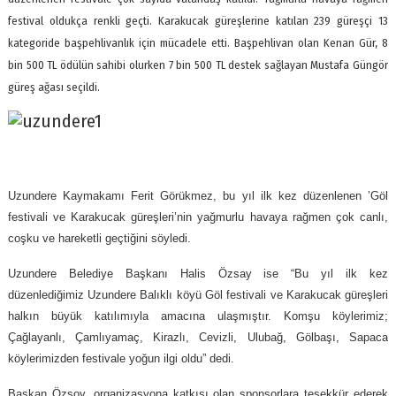
festival oldukça renkli geçti. Karakucak güreşlerine katılan 239 güreşçi 13
kategoride başpehlivanlık için mücadele etti. Başpehlivan olan Kenan Gür, 8
bin 500 TL ödülün sahibi olurken 7 bin 500 TL destek sağlayan Mustafa Güngör
güreş ağası seçildi.
Uzundere Kaymakamı Ferit Görükmez, bu yıl ilk kez düzenlenen ’Göl
festivali ve Karakucak güreşleri’nin yağmurlu havaya rağmen çok canlı,
coşku ve hareketli geçtiğini söyledi.
Uzundere Belediye Başkanı Halis Özsay ise “Bu yıl ilk kez
düzenlediğimiz Uzundere Balıklı köyü Göl festivali ve Karakucak güreşleri
halkın büyük katılımıyla amacına ulaşmıştır. Komşu köylerimiz;
Çağlayanlı, Çamlıyamaç, Kirazlı, Cevizli, Ulubağ, Gölbaşı, Sapaca
köylerimizden festivale yoğun ilgi oldu” dedi.
Başkan Özsoy, organizasyona katkısı olan sponsorlara teşekkür ederek