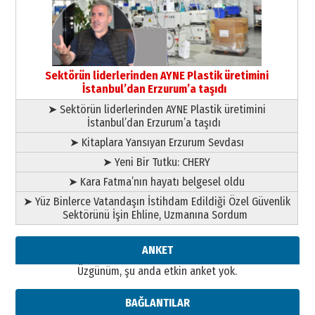
gönül adamı Faruk Terzioğlu!
13 Mayıs 2026 Çarşamba
Esat BİNDESEN
Başkan Sekmen’den Erzurum’a
bir vizyon proje daha!
Sektörün liderlerinden AYNE Plastik üretimini
02 Ağustos 2026 Pazar
İstanbul’dan Erzurum’a taşıdı
➤ Sektörün liderlerinden AYNE Plastik üretimini
İstanbul’dan Erzurum’a taşıdı
➤ Kitaplara Yansıyan Erzurum Sevdası
➤ Yeni Bir Tutku: CHERY
➤ Kara Fatma’nın hayatı belgesel oldu
➤ Yüz Binlerce Vatandaşın İstihdam Edildiği Özel Güvenlik
Sektörünü İşin Ehline, Uzmanına Sordum
ANKET
Üzgünüm, şu anda etkin anket yok.
BAĞLANTILAR