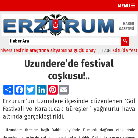
MENÜ ☰
rsitesi’nin araştırma altyapısına güçlü onay
12:04
Oltu’da festival
Uzundere’de festival
coşkusu!..
Paylaş
Facebook
Twitter
LinkedIn
Pinterest
Email
Erzurum’un Uzundere ilçesinde düzenlenen ‘Göl
Festivali ve Karakucak Güreşleri’ yağmurlu hava
altında gerçekleştirildi.
Uzundere ilçesine bağlı Balıklı köyü’nde Dumanlı dağ’ının eteklerinde
düzenlenen festivale çok sayıda vatandaş katıldı. Yağmurlu havaya rağmen