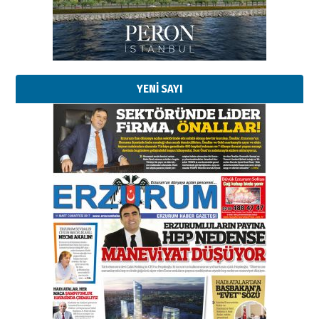
YENİ SAYI
Esat BİNDESEN
Başkan Sekmen’den Erzurum’a
bir vizyon proje daha!
02 Ağustos 2026 Pazar
Kadir SABUNCUOĞLU
Erzurumspor’un köşe taşları