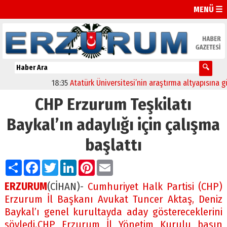
MENÜ ☰
18:35
Atatürk Üniversitesi’nin araştırma altyapısına güçlü
CHP Erzurum Teşkilatı
Baykal’ın adaylığı için çalışma
başlattı
Paylaş
Facebook
Twitter
LinkedIn
Pinterest
Email
ERZURUM
(CİHAN)-
Cumhuriyet Halk Partisi (CHP)
Erzurum İl Başkanı Avukat Tuncer Aktaş, Deniz
Baykal’ı genel kurultayda aday göstereceklerini
söyledi.CHP Erzurum İl Yönetim Kurulu basın