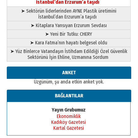
İstanbul’dan Erzurum’a taşıdı
31 Mart 2026 Salı
➤ Sektörün liderlerinden AYNE Plastik üretimini
A. Berhan Yılmaz
İstanbul’dan Erzurum’a taşıdı
BİR BÖLÜM DEĞİL, BİR ÖMÜR
SEÇİYORSUNUZ… “NEDEN
➤ Kitaplara Yansıyan Erzurum Sevdası
ATATÜRK ÜNİVERSİTESİ?”
➤ Yeni Bir Tutku: CHERY
28 Temmuz 2026 Salı
Ahmet Gökhan YAZICI
➤ Kara Fatma’nın hayatı belgesel oldu
Ahmed Yesevi’den bir Alperen…
➤ Yüz Binlerce Vatandaşın İstihdam Edildiği Özel Güvenlik
”Reisimiz” idi… Hakka yürüdü.!
Sektörünü İşin Ehline, Uzmanına Sordum
26 Mart 2026 Perşembe
Cem Bakırcı
ANKET
Ardında bıraktığı hatıralarıyla
Üzgünüm, şu anda etkin anket yok.
gönül adamı Faruk Terzioğlu!
13 Mayıs 2026 Çarşamba
BAĞLANTILAR
Esat BİNDESEN
Başkan Sekmen’den Erzurum’a
Yayın Grubumuz
bir vizyon proje daha!
Ekonomiklik
02 Ağustos 2026 Pazar
Kadıköy Gazetesi
Kartal Gazetesi