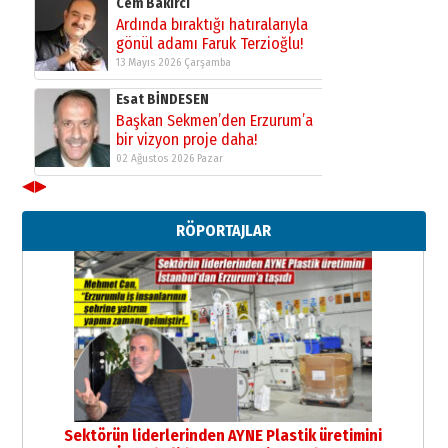
Cem Bakırcı
Ardında bıraktığı hatıralarıyla
gönül adamı Faruk Terzioğlu!
13 Mayıs 2026 Çarşamba
Esat BİNDESEN
Başkan Sekmen’den Erzurum’a
bir vizyon proje daha!
02 Ağustos 2026 Pazar
◀
▶
Kadir SABUNCUOĞLU
Erzurumspor’un köşe taşları
RÖPORTAJLAR
29 Haziran 2026 Pazartesi
Kenan GÜLERCİ
Murat Şahsuvaroğlu ERKON’da
çıtayı yukarı taşırken,
yönetimdekiler aşağı
çekmemeli!
Orhan BOZKURT
17 Şubat 2026 Salı
Bir fotoğraf, bir şehir, bir
gazeteci… Dizginler kimin
Sektörün liderlerinden AYNE Plastik üretimini
elinde?