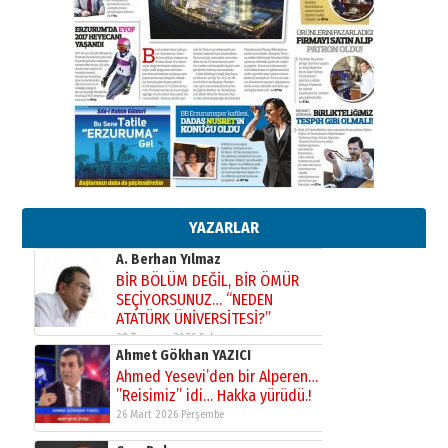
29 Haziran 2026 Pazartesi
Kenan GÜLERCİ
Murat Şahsuvaroğlu ERKON’da
çıtayı yukarı taşırken,
yönetimdekiler aşağı
çekmemeli!
Orhan BOZKURT
17 Şubat 2026 Salı
Bir fotoğraf, bir şehir, bir
gazeteci… Dizginler kimin
elinde?
YAZARLAR
31 Mart 2026 Salı
A. Berhan Yılmaz
BİR BÖLÜM DEĞİL, BİR ÖMÜR
SEÇİYORSUNUZ… “NEDEN
ATATÜRK ÜNİVERSİTESİ?”
28 Temmuz 2026 Salı
Ahmet Gökhan YAZICI
Ahmed Yesevi’den bir Alperen…
”Reisimiz” idi… Hakka yürüdü.!
26 Mart 2026 Perşembe