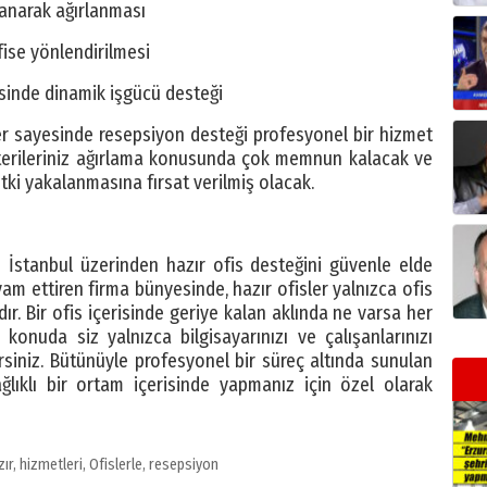
ılanarak ağırlanması
fise yönlendirilmesi
sinde dinamik işgücü desteği
er sayesinde resepsiyon desteği profesyonel bir hizmet
üşterileriniz ağırlama konusunda çok memnun kalacak ve
etki yakalanmasına fırsat verilmiş olacak.
e İstanbul üzerinden hazır ofis desteğini güvenle elde
evam ettiren firma bünyesinde, hazır ofisler yalnızca ofis
r. Bir ofis içerisinde geriye kalan aklında ne varsa her
 konuda siz yalnızca bilgisayarınızı ve çalışanlarınızı
rsiniz. Bütünüyle profesyonel bir süreç altında sunulan
ağlıklı bir ortam içerisinde yapmanız için özel olarak
zır
,
hizmetleri
,
Ofislerle
,
resepsiyon