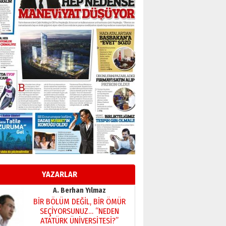
Başkan Sekmen’den Erzurum’a
bir vizyon proje daha!
02 Ağustos 2026 Pazar
Kadir SABUNCUOĞLU
Erzurumspor’un köşe taşları
29 Haziran 2026 Pazartesi
Kenan GÜLERCİ
Murat Şahsuvaroğlu ERKON’da
çıtayı yukarı taşırken,
yönetimdekiler aşağı
çekmemeli!
Orhan BOZKURT
17 Şubat 2026 Salı
Bir fotoğraf, bir şehir, bir
gazeteci… Dizginler kimin
elinde?
YAZARLAR
31 Mart 2026 Salı
A. Berhan Yılmaz
BİR BÖLÜM DEĞİL, BİR ÖMÜR
SEÇİYORSUNUZ… “NEDEN
ATATÜRK ÜNİVERSİTESİ?”