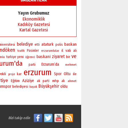
Başkan Sekmen’den Erzurum’a
bir vizyon proje daha!
Yayın Grubumuz
02 Ağustos 2026 Pazar
Ekonomiklik
Kadıköy Gazetesi
Kartal Gazetesi
belediye
baskan
ataturk
niversitesi
polis
etti
andöken
vali
Pasinler
il
erzurumlular
ali
trafik
ve
ziyaret
baskani
yeni
bir
turkiye
öğrenci
umlu
zurum'da
Erzurum’da
parti
mehmet
erzurum
Spor
Oltu
ile
ekili
kar
proje
tiye
Aziziye
Eğitim
mhp
ak parti
ak
ahmet
Büyükşehir
rumspor
oldu
belediyesi
kayak
Bizi takip edin