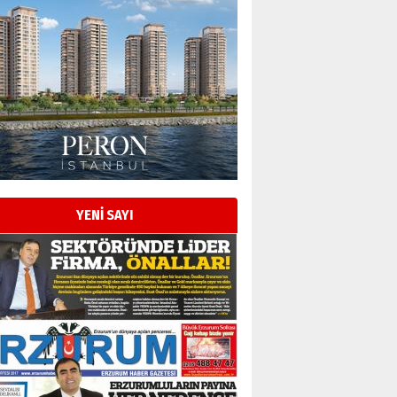
YENİ SAYI
Esat BİNDESEN