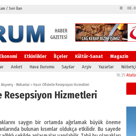
m / Seri İlan
📆 08.0
Ekonomi
Etkinlikler
İlçeler
Kültür-Sanat
Magazin
ar
Anket
Hava Durumu
Sayılar
Arşiv
Yazarlar
Nöbetçi
18:35
Atatürk Ünive
 Alışveriş - Mekanlar
»
Hazır Ofislerle Resepsiyon Hizmetleri
le Resepsiyon Hizmetleri
rtaklarını saygın bir ortamda ağırlamak büyük öneme
lanlarında bulunan kısımlar oldukça etkilidir. Bu sayede
ağlıklı şekilde anlaşmalar yapılabilir. Tabii bu olanakları