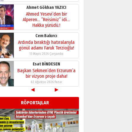
28 Temmuz 2026 Salı
Ahmet Gökhan YAZICI
Ahmed Yesevi’den bir
Alperen… ”Reisimiz” idi…
Hakka yürüdü.!
26 Mart 2026 Perşembe
Cem Bakırcı
Ardında bıraktığı hatıralarıyla
gönül adamı Faruk Terzioğlu!
13 Mayıs 2026 Çarşamba
Esat BİNDESEN
Başkan Sekmen’den Erzurum’a
bir vizyon proje daha!
02 Ağustos 2026 Pazar
◀
▶
Kadir SABUNCUOĞLU
Erzurumspor’un köşe taşları
RÖPORTAJLAR
29 Haziran 2026 Pazartesi
Kenan GÜLERCİ
Murat Şahsuvaroğlu ERKON’da