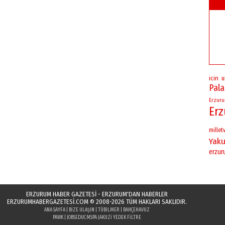
icin
u
Pal
Erzur
Er
milletv
Yaku
erzu
ERZURUM HABER GAZETESİ - ERZURUM'DAN HABERLER
ERZURUMHABERGAZETESI.COM
© 2008-2026 TÜM HAKLARI SAKLIDIR.
ANA SAYFA
|
BIZE ULAŞIN
|
TÜBILMER
|
BAHÇEHAVUZ
PAWK
|
JOBSEDUC
MSPA JAKUZI YEDEK FILTRE