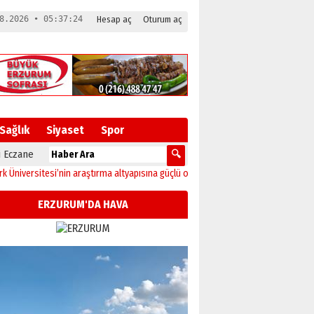
8.2026 • 05:37:25
Hesap aç
Oturum aç
Sağlık
Siyaset
Spor
 Eczane
rsitesi’nin araştırma altyapısına güçlü onay
12:04
Oltu’da festival coşkusu kon
ERZURUM'DA HAVA