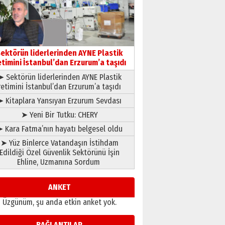
çıtayı yukarı taşırken,
yönetimdekiler aşağı
çekmemeli!
Orhan BOZKURT
17 Şubat 2026 Salı
Bir fotoğraf, bir şehir, bir
gazeteci… Dizginler kimin
ektörün liderlerinden AYNE Plastik
elinde?
etimini İstanbul’dan Erzurum’a taşıdı
31 Mart 2026 Salı
➤ Sektörün liderlerinden AYNE Plastik
A. Berhan Yılmaz
retimini İstanbul’dan Erzurum’a taşıdı
BİR BÖLÜM DEĞİL, BİR ÖMÜR
SEÇİYORSUNUZ… “NEDEN
➤ Kitaplara Yansıyan Erzurum Sevdası
ATATÜRK ÜNİVERSİTESİ?”
➤ Yeni Bir Tutku: CHERY
28 Temmuz 2026 Salı
Ahmet Gökhan YAZICI
 Kara Fatma’nın hayatı belgesel oldu
Ahmed Yesevi’den bir
➤ Yüz Binlerce Vatandaşın İstihdam
Alperen… ”Reisimiz” idi…
Edildiği Özel Güvenlik Sektörünü İşin
Hakka yürüdü.!
Ehline, Uzmanına Sordum
26 Mart 2026 Perşembe
Cem Bakırcı
Ardında bıraktığı hatıralarıyla
ANKET
gönül adamı Faruk Terzioğlu!
Üzgünüm, şu anda etkin anket yok.
13 Mayıs 2026 Çarşamba
Esat BİNDESEN
BAĞLANTILAR