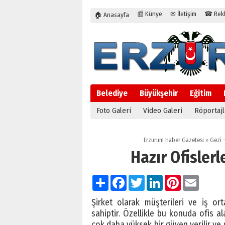
📰 Künye
✉ İletişim
☎ Rekla
🏠 Anasayfa
Belediye
Büyükşehir
Eğitim
Foto Galeri
Video Galeri
Röportajl
Erzurum Haber Gazetesi
»
Gezi -
Hazır Ofisler
Paylaş
Facebook
Twitter
LinkedIn
Pinterest
Email
Şirket olarak müşterileri ve iş o
sahiptir. Özellikle bu konuda ofis a
çok daha yüksek bir güven verilir ve s