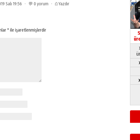
2019 Salı 19:56 · 💬 0 yorum ·
⎙ Yazdır
anlar
*
ile işaretlenmişlerdir
S
ür
ü
➤