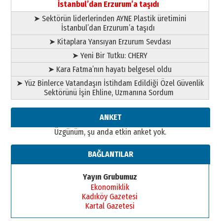
elinde?
İstanbul’dan Erzurum’a taşıdı
31 Mart 2026 Salı
➤ Sektörün liderlerinden AYNE Plastik üretimini
A. Berhan Yılmaz
İstanbul’dan Erzurum’a taşıdı
BİR BÖLÜM DEĞİL, BİR ÖMÜR
SEÇİYORSUNUZ… “NEDEN
➤ Kitaplara Yansıyan Erzurum Sevdası
ATATÜRK ÜNİVERSİTESİ?”
➤ Yeni Bir Tutku: CHERY
28 Temmuz 2026 Salı
Ahmet Gökhan YAZICI
➤ Kara Fatma’nın hayatı belgesel oldu
Ahmed Yesevi’den bir Alperen…
➤ Yüz Binlerce Vatandaşın İstihdam Edildiği Özel Güvenlik
”Reisimiz” idi… Hakka yürüdü.!
Sektörünü İşin Ehline, Uzmanına Sordum
26 Mart 2026 Perşembe
Cem Bakırcı
ANKET
Ardında bıraktığı hatıralarıyla
Üzgünüm, şu anda etkin anket yok.
gönül adamı Faruk Terzioğlu!
13 Mayıs 2026 Çarşamba
BAĞLANTILAR
Esat BİNDESEN
Başkan Sekmen’den Erzurum’a
Yayın Grubumuz
bir vizyon proje daha!
Ekonomiklik
02 Ağustos 2026 Pazar
Kadıköy Gazetesi
Kartal Gazetesi