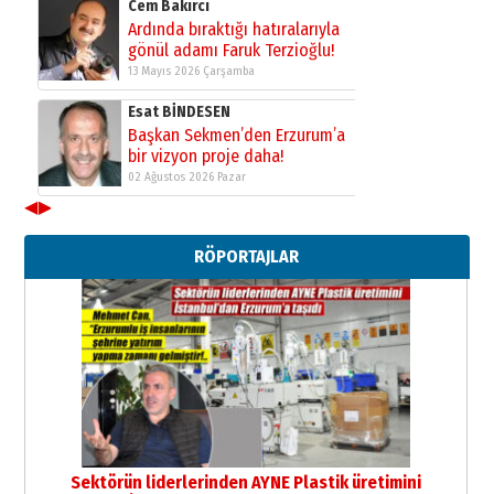
Cem Bakırcı
Ardında bıraktığı hatıralarıyla
gönül adamı Faruk Terzioğlu!
13 Mayıs 2026 Çarşamba
Esat BİNDESEN
Başkan Sekmen’den Erzurum’a
bir vizyon proje daha!
02 Ağustos 2026 Pazar
◀
▶
Kadir SABUNCUOĞLU
Erzurumspor’un köşe taşları
RÖPORTAJLAR
29 Haziran 2026 Pazartesi
Kenan GÜLERCİ
Murat Şahsuvaroğlu ERKON’da
çıtayı yukarı taşırken,
yönetimdekiler aşağı
çekmemeli!
Orhan BOZKURT
17 Şubat 2026 Salı
Bir fotoğraf, bir şehir, bir
gazeteci… Dizginler kimin
Sektörün liderlerinden AYNE Plastik üretimini