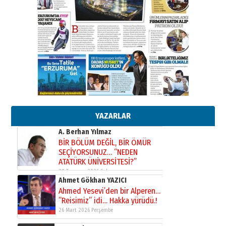
29 Haziran 2026 Pazartesi
Kenan GÜLERCİ
Murat Şahsuvaroğlu ERKON’da
çıtayı yukarı taşırken,
yönetimdekiler aşağı
çekmemeli!
Orhan BOZKURT
17 Şubat 2026 Salı
Bir fotoğraf, bir şehir, bir
gazeteci… Dizginler kimin
elinde?
YAZARLAR
31 Mart 2026 Salı
A. Berhan Yılmaz
BİR BÖLÜM DEĞİL, BİR ÖMÜR
SEÇİYORSUNUZ… “NEDEN
ATATÜRK ÜNİVERSİTESİ?”
28 Temmuz 2026 Salı
Ahmet Gökhan YAZICI
Ahmed Yesevi’den bir Alperen…
”Reisimiz” idi… Hakka yürüdü.!
26 Mart 2026 Perşembe