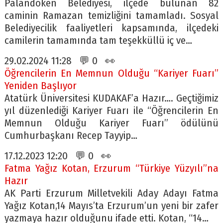
Palandöken Belediyesi, ilçede bulunan 82
caminin Ramazan temizliğini tamamladı. Sosyal
Belediyecilik faaliyetleri kapsamında, ilçedeki
camilerin tamamında tam teşekküllü iç ve…
29.02.2024 11:28 💬 0 👀
Öğrencilerin En Memnun Olduğu “Kariyer Fuarı”
Yeniden Başlıyor
Atatürk Üniversitesi KUDAKAF’a Hazır…. Geçtiğimiz
yıl düzenlediği Kariyer Fuarı ile “Öğrencilerin En
Memnun Olduğu Kariyer Fuarı” ödülünü
Cumhurbaşkanı Recep Tayyip…
17.12.2023 12:20 💬 0 👀
Fatma Yağız Kotan, Erzurum “Türkiye Yüzyılı”na
Hazır
AK Parti Erzurum Milletvekili Aday Adayı Fatma
Yağız Kotan,14 Mayıs’ta Erzurum’un yeni bir zafer
yazmaya hazır olduğunu ifade etti. Kotan, “14…