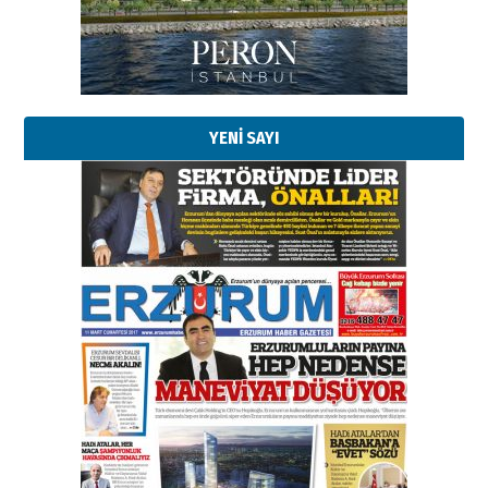
YENİ SAYI
Esat BİNDESEN
Başkan Sekmen’den Erzurum’a
bir vizyon proje daha!
02 Ağustos 2026 Pazar
Kadir SABUNCUOĞLU
Erzurumspor’un köşe taşları