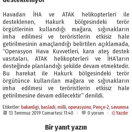
Havadan İHA ve ATAK helikopterleri ile
desteklenen, Hakurk bölgesindeki terör
örgütlerinin kullandığı mağara, sığınakların
imha edilmesi ve teröristlerin etkisiz hale
getirilmesinin amaçlandığı belirtilen açıklamada,
“Operasyon Hava Kuvvetleri, kara ateş destek
vasıtaları, ATAK helikopterleri ve İHA’ların
desteğinde planlandığı şekilde devam etmektedir.
Bu harekat ile Hakurk bölgesindeki terör
örgütünce kullanılan mağara ve sığınakların
imha edilmesi ve teröristlerin etkisiz hale
getirilmesine devam edilecektir” denildi.
Etiketler:
bakanligi
,
basladi
,
milli
,
operasyonu
,
Pençe-2
,
savunma
📆 13 Temmuz 2019 Cumartesi 11:40 · 💬 0 yorum ·
⎙ Yazdır
Bir yanıt yazın