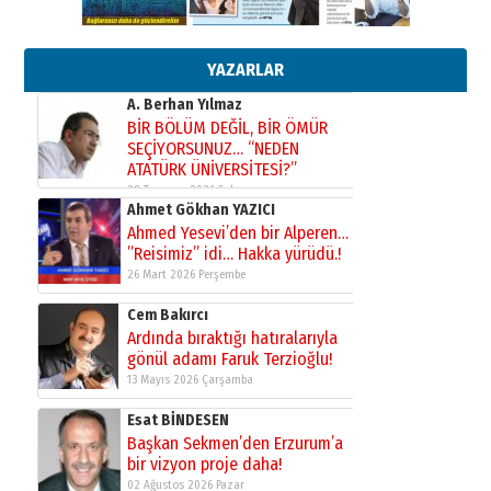
17 Şubat 2026 Salı
Bir fotoğraf, bir şehir, bir
gazeteci… Dizginler kimin
elinde?
YAZARLAR
31 Mart 2026 Salı
A. Berhan Yılmaz
BİR BÖLÜM DEĞİL, BİR ÖMÜR
SEÇİYORSUNUZ… “NEDEN
ATATÜRK ÜNİVERSİTESİ?”
28 Temmuz 2026 Salı
Ahmet Gökhan YAZICI
Ahmed Yesevi’den bir Alperen…
”Reisimiz” idi… Hakka yürüdü.!
26 Mart 2026 Perşembe
Cem Bakırcı
Ardında bıraktığı hatıralarıyla
gönül adamı Faruk Terzioğlu!
13 Mayıs 2026 Çarşamba
Esat BİNDESEN
Başkan Sekmen’den Erzurum’a
bir vizyon proje daha!
02 Ağustos 2026 Pazar