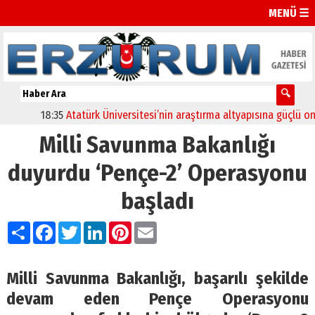
MENÜ ☰
18:35
Atatürk Üniversitesi’nin araştırma altyapısına güçlü onay
Milli Savunma Bakanlığı
duyurdu ‘Pençe-2’ Operasyonu
başladı
Paylaş
Facebook
Twitter
LinkedIn
Pinterest
Email
Milli Savunma Bakanlığı, başarılı şekilde
devam eden Pençe Operasyonu