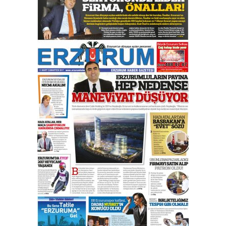
Esat BİNDESEN
Başkan Sekmen’den Erzurum’a
bir vizyon proje daha!
02 Ağustos 2026 Pazar
Kadir SABUNCUOĞLU
Erzurumspor’un köşe taşları
29 Haziran 2026 Pazartesi
Kenan GÜLERCİ
Murat Şahsuvaroğlu ERKON’da
çıtayı yukarı taşırken,
yönetimdekiler aşağı
çekmemeli!
Orhan BOZKURT