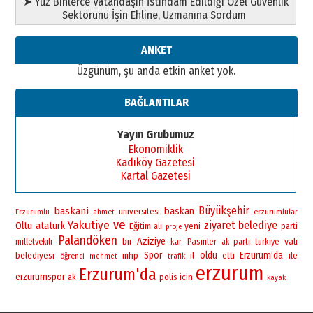
➤ Yüz Binlerce Vatandaşın İstihdam Edildiği Özel Güvenlik
”Reisimiz” idi… Hakka yürüdü.!
Sektörünü İşin Ehline, Uzmanına Sordum
26 Mart 2026 Perşembe
Cem Bakırcı
ANKET
Ardında bıraktığı hatıralarıyla
Üzgünüm, şu anda etkin anket yok.
gönül adamı Faruk Terzioğlu!
13 Mayıs 2026 Çarşamba
BAĞLANTILAR
Esat BİNDESEN
Başkan Sekmen’den Erzurum’a
Yayın Grubumuz
bir vizyon proje daha!
Ekonomiklik
02 Ağustos 2026 Pazar
Kadıköy Gazetesi
Kartal Gazetesi
Büyükşehir
baskani
baskan
universitesi
ahmet
erzurumlular
Erzurumlu
ve
Yakutiye
ziyaret
belediye
Oltu
ataturk
yeni
Eğitim
ali
parti
proje
Palandöken
bir
Aziziye
vali
Pasinler
milletvekili
kar
ak parti
turkiye
Spor
oldu
Erzurum’da
belediyesi
mhp
il
ile
öğrenci
etti
mehmet
trafik
erzurum
Erzurum'da
erzurumspor
polis
icin
ak
kayak