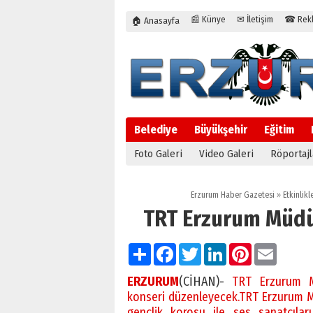
📰 Künye
✉ İletişim
☎ Rekla
🏠 Anasayfa
Belediye
Büyükşehir
Eğitim
Foto Galeri
Video Galeri
Röportajl
Erzurum Haber Gazetesi
»
Etkinlikl
TRT Erzurum Müdü
Paylaş
Facebook
Twitter
LinkedIn
Pinterest
Email
ERZURUM
(CİHAN)-
TRT Erzurum Mü
konseri düzenleyecek.TRT Erzurum Mü
gençlik korosu ile ses sanatçıla