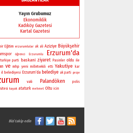
Yayın Grubumuz
Ekonomiklik
Kadıköy Gazetesi
Kartal Gazetesi
Büyükşehir
bir
Aziziye
Eğitim
erzurumlular
ak
ali
Erzurum'da
rumspor
öğrenci
Erzurumlu
ziyaret
baskani
oldu
Pasinler
ile
turkiye
parti
ve
Yakutiye
an
yeni
mhp
milletvekili
etti
kar
belediye
Erzurum’da
il
belediyesi
ak parti
proje
zurum
Palandöken
vali
polis
ataturk
Oltu
sitesi
icin
kayak
mehmet
Bizi takip edin