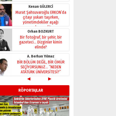
Kenan GÜLERCİ
Murat Şahsuvaroğlu ERKON’da
çıtayı yukarı taşırken,
yönetimdekiler aşağı
çekmemeli!
Orhan BOZKURT
17 Şubat 2026 Salı
Bir fotoğraf, bir şehir, bir
gazeteci… Dizginler kimin
elinde?
31 Mart 2026 Salı
A. Berhan Yılmaz
BİR BÖLÜM DEĞİL, BİR ÖMÜR
SEÇİYORSUNUZ… “NEDEN
ATATÜRK ÜNİVERSİTESİ?”
28 Temmuz 2026 Salı
◀
▶
Ahmet Gökhan YAZICI
Ahmed Yesevi’den bir
RÖPORTAJLAR
Alperen… ”Reisimiz” idi…
Hakka yürüdü.!
26 Mart 2026 Perşembe
Cem Bakırcı
Ardında bıraktığı hatıralarıyla