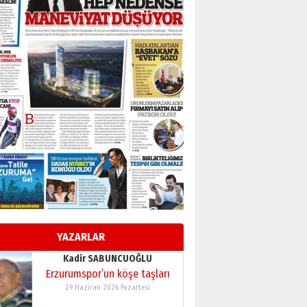
BİR BÖLÜM DEĞİL, BİR ÖMÜR
SEÇİYORSUNUZ… “NEDEN
ATATÜRK ÜNİVERSİTESİ?”
28 Temmuz 2026 Salı
Ahmet Gökhan YAZICI
Ahmed Yesevi’den bir
Alperen… ”Reisimiz” idi…
Hakka yürüdü.!
26 Mart 2026 Perşembe
Cem Bakırcı
Ardında bıraktığı hatıralarıyla
gönül adamı Faruk Terzioğlu!
13 Mayıs 2026 Çarşamba
Esat BİNDESEN
Başkan Sekmen’den Erzurum’a
bir vizyon proje daha!
YAZARLAR
02 Ağustos 2026 Pazar
Kadir SABUNCUOĞLU
Erzurumspor’un köşe taşları
29 Haziran 2026 Pazartesi