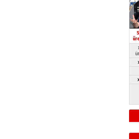
S
ür
ü
➤