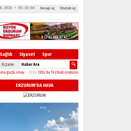
8.2026 • 05:19:05
Hesap aç
Oturum aç
Sağlık
Siyaset
Spor
 Eczane
çlü onay
12:04
Oltu’da festival coşkusu konserle zirveye ulaştı
11:46
Başkan 
ERZURUM'DA HAVA