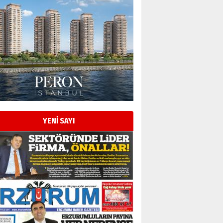
Esat BİNDESEN
Başkan Sekmen’den Erzurum’a
bir vizyon proje daha!
02 Ağustos 2026 Pazar
Kadir SABUNCUOĞLU
Erzurumspor’un köşe taşları
29 Haziran 2026 Pazartesi
YENİ SAYI
Kenan GÜLERCİ
Murat Şahsuvaroğlu ERKON’da
çıtayı yukarı taşırken,
yönetimdekiler aşağı
çekmemeli!
Orhan BOZKURT
17 Şubat 2026 Salı
Bir fotoğraf, bir şehir, bir
gazeteci… Dizginler kimin
elinde?
31 Mart 2026 Salı
A. Berhan Yılmaz