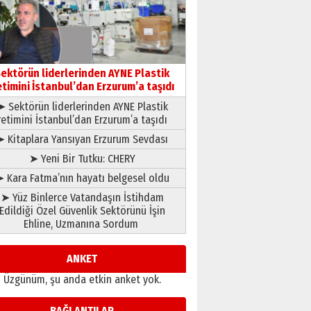
gönül adamı Faruk Terzioğlu!
13 Mayıs 2026 Çarşamba
Esat BİNDESEN
Başkan Sekmen’den Erzurum’a
bir vizyon proje daha!
ektörün liderlerinden AYNE Plastik
02 Ağustos 2026 Pazar
etimini İstanbul’dan Erzurum’a taşıdı
➤ Sektörün liderlerinden AYNE Plastik
retimini İstanbul’dan Erzurum’a taşıdı
➤ Kitaplara Yansıyan Erzurum Sevdası
➤ Yeni Bir Tutku: CHERY
 Kara Fatma’nın hayatı belgesel oldu
➤ Yüz Binlerce Vatandaşın İstihdam
Edildiği Özel Güvenlik Sektörünü İşin
Ehline, Uzmanına Sordum
ANKET
Üzgünüm, şu anda etkin anket yok.
BAĞLANTILAR