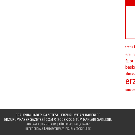
trafik
erzu
Spor
bask
ahmet
er
univer
ERZURUM HABER GAZETESİ - ERZURUM'DAN HABERLER
ERZURUMHABERGAZETESI.COM
© 2008-2026 TÜM HAKLARI SAKLIDIR.
ANA SAYFA
|
BIZE ULAŞIN
|
TÜBILMER
|
BAHÇEHAVUZ
REFERENCIALS
|
AUTOSVEH
MSPA JAKUZI YEDEK FILTRE