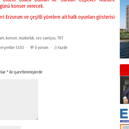
 günü konser verecek.
i Erzurum ve çeşitli yörelere ait halk oyunları gösterisi
um
,
konser
,
müdürlük
,
ses santçısı
,
TRT
 Perşembe 13:03 · 💬 0 yorum ·
⎙ Yazdır
anlar
*
ile işaretlenmişlerdir