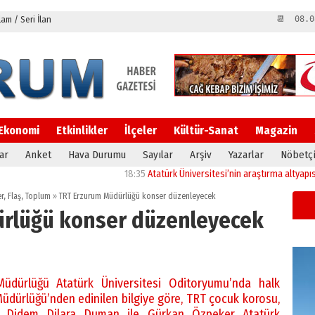
m / Seri İlan
📆 08.0
Ekonomi
Etkinlikler
İlçeler
Kültür-Sanat
Magazin
ar
Anket
Hava Durumu
Sayılar
Arşiv
Yazarlar
Nöbetçi
18:35
Atatürk Üniversitesi’nin araştırma altyapısına gü
er
,
Flaş
,
Toplum
»
TRT Erzurum Müdürlüğü konser düzenleyecek
rlüğü konser düzenleyecek
dürlüğü Atatürk Üniversitesi Oditoryumu’nda halk
dürlüğü’nden edinilen bilgiye göre, TRT çocuk korosu,
rı Didem Dilara Duman ile Gürkan Özpeker Atatürk