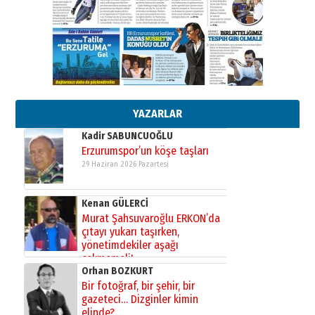
Cem Bakırcı
Ardında bıraktığı hatıralarıyla
gönül adamı Faruk Terzioğlu!
13 Mayıs 2026 Çarşamba
Esat BİNDESEN
Başkan Sekmen’den Erzurum’a
bir vizyon proje daha!
02 Ağustos 2026 Pazar
YAZARLAR
Kadir SABUNCUOĞLU
Erzurumspor’un köşe taşları
29 Haziran 2026 Pazartesi
Kenan GÜLERCİ
Murat Şahsuvaroğlu ERKON’da
çıtayı yukarı taşırken,
yönetimdekiler aşağı
çekmemeli!
Orhan BOZKURT
17 Şubat 2026 Salı
Bir fotoğraf, bir şehir, bir
gazeteci… Dizginler kimin
elinde?