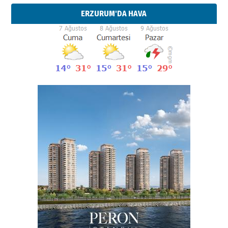
ERZURUM'DA HAVA
Esat BİNDESEN
Başkan Sekmen’den Erzurum’a
bir vizyon proje daha!
02 Ağustos 2026 Pazar
Kadir SABUNCUOĞLU
Erzurumspor’un köşe taşları