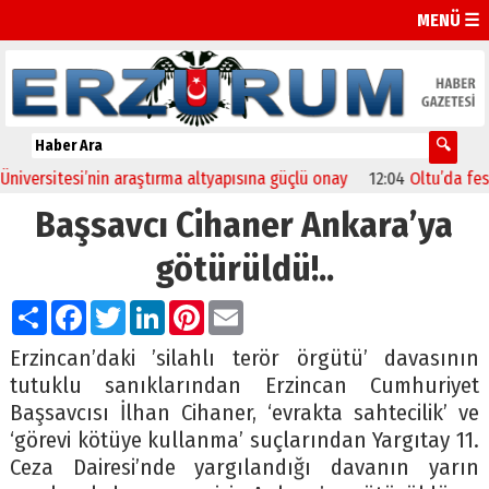
MENÜ ☰
ersitesi’nin araştırma altyapısına güçlü onay
12:04
Oltu’da festiva
Başsavcı Cihaner Ankara’ya
götürüldü!..
Paylaş
Facebook
Twitter
LinkedIn
Pinterest
Email
Erzincan’daki ’silahlı terör örgütü’ davasının
tutuklu sanıklarından Erzincan Cumhuriyet
Başsavcısı İlhan Cihaner, ‘evrakta sahtecilik’ ve
‘görevi kötüye kullanma’ suçlarından Yargıtay 11.
Ceza Dairesi’nde yargılandığı davanın yarın