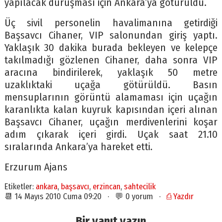
yapılacak duruşması için Ankara’ya götürüldü.
Üç sivil personelin havalimanına getirdiği
Başsavcı Cihaner, VIP salonundan giriş yaptı.
Yaklaşık 30 dakika burada bekleyen ve kelepçe
takılmadığı gözlenen Cihaner, daha sonra VIP
aracına bindirilerek, yaklaşık 50 metre
uzaklıktaki uçağa götürüldü. Basın
mensuplarının görüntü alamaması için uçağın
karanlıkta kalan kuyruk kapısından içeri alınan
Başsavcı Cihaner, uçağın merdivenlerini koşar
adım çıkarak içeri girdi. Uçak saat 21.10
sıralarında Ankara’ya hareket etti.
Erzurum Ajans
Etiketler:
ankara
,
başsavcı
,
erzincan
,
sahtecilik
📆 14 Mayıs 2010 Cuma 09:20 · 💬 0 yorum ·
⎙ Yazdır
Bir yanıt yazın