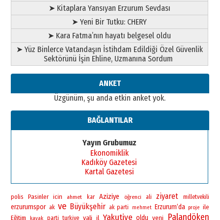
➤ Kitaplara Yansıyan Erzurum Sevdası
➤ Yeni Bir Tutku: CHERY
➤ Kara Fatma’nın hayatı belgesel oldu
➤ Yüz Binlerce Vatandaşın İstihdam Edildiği Özel Güvenlik
Sektörünü İşin Ehline, Uzmanına Sordum
ANKET
Üzgünüm, şu anda etkin anket yok.
BAĞLANTILAR
Yayın Grubumuz
Ekonomiklik
Kadıköy Gazetesi
Kartal Gazetesi
ziyaret
Aziziye
polis
Pasinler
icin
ahmet
kar
öğrenci
ali
milletvekili
ve
Büyükşehir
erzurumspor
Erzurum’da
ile
ak
ak parti
mehmet
proje
Palandöken
Yakutiye
vali
oldu
yeni
Eğitim
il
parti
turkiye
kayak