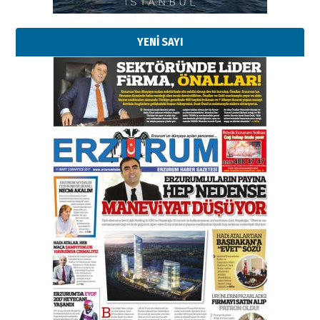
29 Haziran 2026 Pazartesi
YENİ SAYI
Kenan GÜLERCİ
Murat Şahsuvaroğlu ERKON’da
çıtayı yukarı taşırken,
yönetimdekiler aşağı
çekmemeli!
Orhan BOZKURT
17 Şubat 2026 Salı
Bir fotoğraf, bir şehir, bir
gazeteci… Dizginler kimin
elinde?
31 Mart 2026 Salı
A. Berhan Yılmaz
BİR BÖLÜM DEĞİL, BİR ÖMÜR
SEÇİYORSUNUZ… “NEDEN
ATATÜRK ÜNİVERSİTESİ?”
28 Temmuz 2026 Salı
Ahmet Gökhan YAZICI
Ahmed Yesevi’den bir Alperen…
”Reisimiz” idi… Hakka yürüdü.!
26 Mart 2026 Perşembe