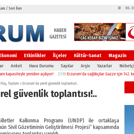
m / Seri İlan
📆 06.0
Ekonomi
Etkinlikler
İlçeler
Kültür-Sanat
Magazin
ar
Anket
Hava Durumu
Sayılar
Arşiv
Yazarlar
Nöbetçi
teyle yeniden açılıyor!
23:10
Erzurum’da sağlıkçılar Gazze için 142. kez yürüd
Flaş
,
Toplum
»
Erzurum’da yerel güvenlik toplantısı!..
el güvenlik toplantısı!..
 Milletler Kalkınma Programı (UNDP) ile ortaklaşa
nün Sivil Gözetiminin Geliştirilmesi Projesi” kapsamında
omisyonu toplantısı yapıldı.