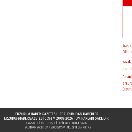
bask
Oltu
kayak
parti
Pasinl
erzu
Erzur
ERZURUM HABER GAZETESİ - ERZURUM'DAN HABERLER
ERZURUMHABERGAZETESI.COM
© 2008-2026 TÜM HAKLARI SAKLIDIR.
ANA SAYFA
|
BIZE ULAŞIN
|
TÜBILMER
|
BAHÇEHAVUZ
HEALTHFOREACH
|
OPINEBOOKS
MSPA JAKUZI YEDEK FILTRE