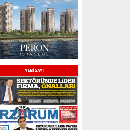
YENİ SAYI
Esat BİNDESEN