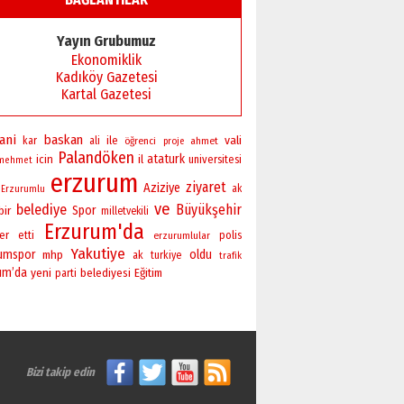
Başkan Sekmen’den Erzurum’a
bir vizyon proje daha!
Yayın Grubumuz
02 Ağustos 2026 Pazar
Ekonomiklik
Kadıköy Gazetesi
Kartal Gazetesi
ani
baskan
vali
ile
kar
ali
öğrenci
ahmet
proje
Palandöken
ataturk
icin
il
universitesi
mehmet
erzurum
ziyaret
Aziziye
ak
Erzurumlu
ve
belediye
Büyükşehir
bir
Spor
milletvekili
Erzurum'da
er
polis
etti
erzurumlular
Yakutiye
rumspor
oldu
mhp
ak
turkiye
trafik
um’da
yeni
belediyesi
Eğitim
parti
Bizi takip edin