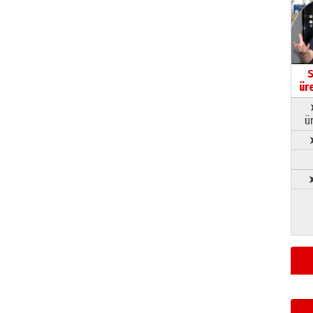
S
ür
ü
➤