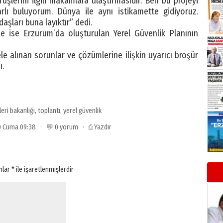
örüşlerini ilgili makamlara ulaştırmasıdır. Ben bu projeyi
arlı buluyorum. Dünya ile aynı istikamette gidiyoruz.
aşları buna layıktır” dedi.
 ise Erzurum’da oluşturulan Yerel Güvenlik Planının
 alınan sorunlar ve çözümlerine ilişkin uyarıcı broşür
ı.
şleri bakanlığı
,
toplantı
,
yerel güvenlik
10 Cuma 09:38 · 💬 0 yorum ·
⎙ Yazdır
anlar
*
ile işaretlenmişlerdir