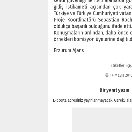
kendi güvenliği ile ilgili alanlarda g
gidiş istikameti açısından çok yar
Türkiye ve Türkiye Cumhuriyeti vatand
Proje Koordinatörü Sebastian Roche
oldukça başarılı bulduğunu ifade etti.
Konuşmaların ardından, daha önce ele
örnekleri komisyon üyelerine dağıtıld
Erzurum Ajans
Etiketler:
içi
📆 14 Mayıs 20
Bir yanıt yazın
E-posta adresiniz yayınlanmayacak.
Gerekli al