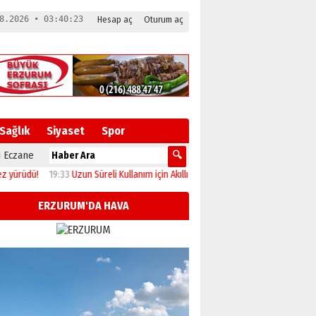
8.2026 • 03:40:24
Hesap aç
Oturum aç
Sağlık
Siyaset
Spor
 Eczane
ü!
19:33
Uzun Süreli Kullanım için Akıllı Telefon Pili Satın Alma Rehberi
19:27
K
ERZURUM'DA HAVA