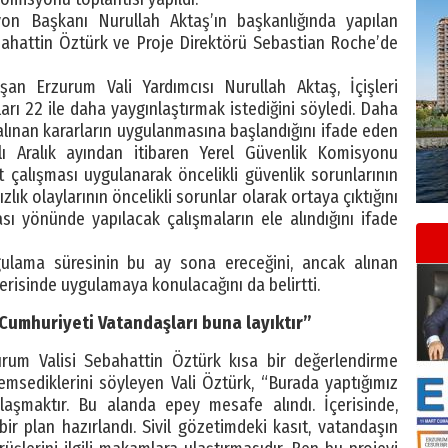
on Başkanı Nurullah Aktaş’ın başkanlığında yapılan
bahattin Öztürk ve Proje Direktörü Sebastian Roche’de
an Erzurum Vali Yardımcısı Nurullah Aktaş, İçişleri
arı 22 ile daha yaygınlaştırmak istediğini söyledi. Daha
i alınan kararların uygulanmasına başlandığını ifade eden
ı Aralık ayından itibaren Yerel Güvenlik Komisyonu
 çalışması uygulanarak öncelikli güvenlik sorunlarının
sızlık olaylarının öncelikli sorunlar olarak ortaya çıktığını
sı yönünde yapılacak çalışmaların ele alındığını ifade
ulama süresinin bu ay sona ereceğini, ancak alınan
içerisinde uygulamaya konulacağını da belirtti.
Cumhuriyeti Vatandaşları buna layıktır”
rum Valisi Sebahattin Öztürk kısa bir değerlendirme
msediklerini söyleyen Vali Öztürk, “Burada yaptığımız
laşmaktır. Bu alanda epey mesafe alındı. İçerisinde,
r plan hazırlandı. Sivil gözetimdeki kasıt, vatandaşın