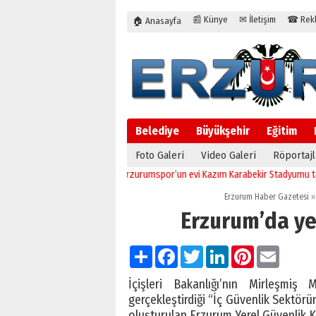
📰 Künye
✉ İletişim
☎ Rekla
🏠 Anasayfa
Belediye
Büyükşehir
Eğitim
Foto Galeri
Video Galeri
Röportajl
23:32
Erzurumspor’un evi Kazım Karabekir Stadyumu tam kapasi
Erzurum Haber Gazetesi
»
Erzurum’da yer
Paylaş
Facebook
Twitter
LinkedIn
Pinterest
Email
İçişleri Bakanlığı’nın Mirleşmiş
gerçekleştirdiği “İç Güvenlik Sektörü
oluşturulan Erzurum Yerel Güvenlik K