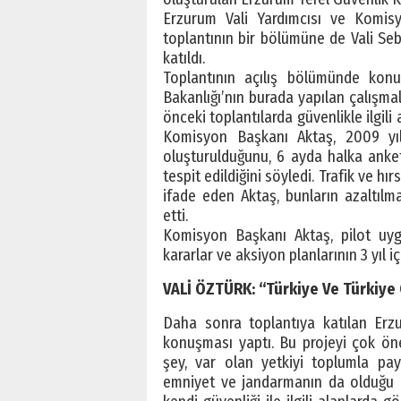
Erzurum Vali Yardımcısı ve Komisy
toplantının bir bölümüne de Vali Se
katıldı.
Toplantının açılış bölümünde konuş
Bakanlığı’nın burada yapılan çalışmal
önceki toplantılarda güvenlikle ilgil
Komisyon Başkanı Aktaş, 2009 yıl
oluşturulduğunu, 6 ayda halka anket
tespit edildiğini söyledi. Trafik ve hır
ifade eden Aktaş, bunların azaltılma
etti.
Komisyon Başkanı Aktaş, pilot uyg
kararlar ve aksiyon planlarının 3 yıl 
VALİ ÖZTÜRK: “Türkiye Ve Türkiye 
Daha sonra toplantıya katılan Erzu
konuşması yaptı. Bu projeyi çok öne
şey, var olan yetkiyi toplumla pay
emniyet ve jandarmanın da olduğu bi