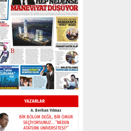
Başkan Sekmen’den Erzurum’a
bir vizyon proje daha!
02 Ağustos 2026 Pazar
Kadir SABUNCUOĞLU
Erzurumspor’un köşe taşları
29 Haziran 2026 Pazartesi
Kenan GÜLERCİ
Murat Şahsuvaroğlu ERKON’da
çıtayı yukarı taşırken,
yönetimdekiler aşağı
çekmemeli!
Orhan BOZKURT
17 Şubat 2026 Salı
Bir fotoğraf, bir şehir, bir
gazeteci… Dizginler kimin
elinde?
YAZARLAR
31 Mart 2026 Salı
A. Berhan Yılmaz
BİR BÖLÜM DEĞİL, BİR ÖMÜR
SEÇİYORSUNUZ… “NEDEN
ATATÜRK ÜNİVERSİTESİ?”