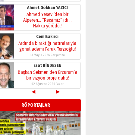
28 Temmuz 2026 Salı
Ahmet Gökhan YAZICI
Ahmed Yesevi’den bir
Alperen… ”Reisimiz” idi…
Hakka yürüdü.!
26 Mart 2026 Perşembe
Cem Bakırcı
Ardında bıraktığı hatıralarıyla
gönül adamı Faruk Terzioğlu!
13 Mayıs 2026 Çarşamba
Esat BİNDESEN
Başkan Sekmen’den Erzurum’a
bir vizyon proje daha!
02 Ağustos 2026 Pazar
◀
▶
Kadir SABUNCUOĞLU
Erzurumspor’un köşe taşları
RÖPORTAJLAR
29 Haziran 2026 Pazartesi
Kenan GÜLERCİ
Murat Şahsuvaroğlu ERKON’da