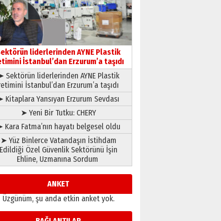
çıtayı yukarı taşırken,
yönetimdekiler aşağı
çekmemeli!
Orhan BOZKURT
17 Şubat 2026 Salı
Bir fotoğraf, bir şehir, bir
gazeteci… Dizginler kimin
ektörün liderlerinden AYNE Plastik
elinde?
etimini İstanbul’dan Erzurum’a taşıdı
31 Mart 2026 Salı
➤ Sektörün liderlerinden AYNE Plastik
A. Berhan Yılmaz
retimini İstanbul’dan Erzurum’a taşıdı
BİR BÖLÜM DEĞİL, BİR ÖMÜR
SEÇİYORSUNUZ… “NEDEN
➤ Kitaplara Yansıyan Erzurum Sevdası
ATATÜRK ÜNİVERSİTESİ?”
➤ Yeni Bir Tutku: CHERY
28 Temmuz 2026 Salı
Ahmet Gökhan YAZICI
 Kara Fatma’nın hayatı belgesel oldu
Ahmed Yesevi’den bir
➤ Yüz Binlerce Vatandaşın İstihdam
Alperen… ”Reisimiz” idi…
Edildiği Özel Güvenlik Sektörünü İşin
Hakka yürüdü.!
Ehline, Uzmanına Sordum
26 Mart 2026 Perşembe
Cem Bakırcı
Ardında bıraktığı hatıralarıyla
ANKET
gönül adamı Faruk Terzioğlu!
Üzgünüm, şu anda etkin anket yok.
13 Mayıs 2026 Çarşamba
Esat BİNDESEN
BAĞLANTILAR