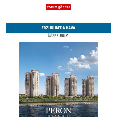
ERZURUM'DA HAVA
Esat BİNDESEN
Başkan Sekmen’den Erzurum’a
bir vizyon proje daha!
02 Ağustos 2026 Pazar
Kadir SABUNCUOĞLU
Erzurumspor’un köşe taşları