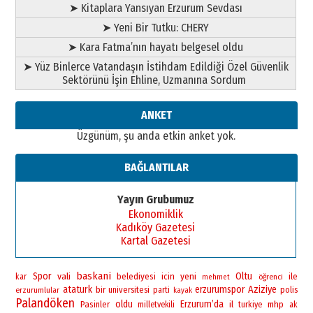
➤ Kitaplara Yansıyan Erzurum Sevdası
➤ Yeni Bir Tutku: CHERY
➤ Kara Fatma’nın hayatı belgesel oldu
➤ Yüz Binlerce Vatandaşın İstihdam Edildiği Özel Güvenlik
Sektörünü İşin Ehline, Uzmanına Sordum
ANKET
Üzgünüm, şu anda etkin anket yok.
BAĞLANTILAR
Yayın Grubumuz
Ekonomiklik
Kadıköy Gazetesi
Kartal Gazetesi
baskani
Spor
vali
yeni
Oltu
belediyesi
icin
ile
kar
öğrenci
mehmet
ataturk
bir
erzurumspor
Aziziye
universitesi
polis
erzurumlular
parti
kayak
Palandöken
oldu
Erzurum’da
Pasinler
il
mhp
milletvekili
turkiye
ak