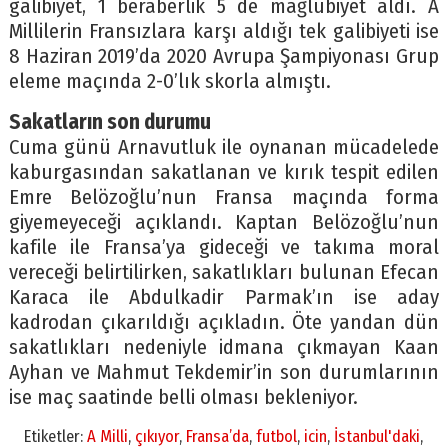
galibiyet, 1 beraberlik 5 de mağlubiyet aldı. A
Millilerin Fransızlara karşı aldığı tek galibiyeti ise
8 Haziran 2019’da 2020 Avrupa Şampiyonası Grup
eleme maçında 2-0’lık skorla almıştı.
Sakatların son durumu
Cuma günü Arnavutluk ile oynanan mücadelede
kaburgasından sakatlanan ve kırık tespit edilen
Emre Belözoğlu’nun Fransa maçında forma
giyemeyeceği açıklandı. Kaptan Belözoğlu’nun
kafile ile Fransa’ya gideceği ve takıma moral
vereceği belirtilirken, sakatlıkları bulunan Efecan
Karaca ile Abdulkadir Parmak’ın ise aday
kadrodan çıkarıldığı açıkladın. Öte yandan dün
sakatlıkları nedeniyle idmana çıkmayan Kaan
Ayhan ve Mahmut Tekdemir’in son durumlarının
ise maç saatinde belli olması bekleniyor.
Etiketler:
A Milli
,
çıkıyor
,
Fransa’da
,
futbol
,
icin
,
İstanbul'daki
,