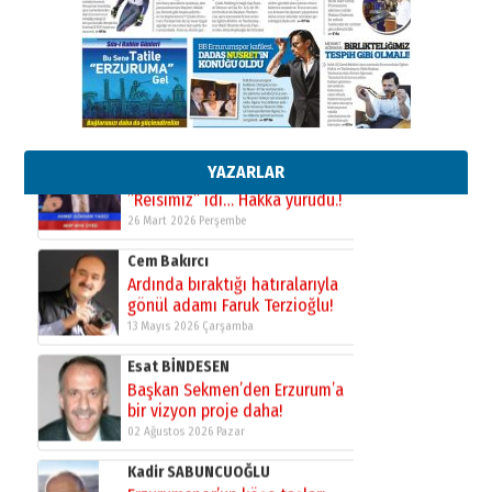
Ardında bıraktığı hatıralarıyla
gönül adamı Faruk Terzioğlu!
13 Mayıs 2026 Çarşamba
Esat BİNDESEN
Başkan Sekmen’den Erzurum’a
bir vizyon proje daha!
02 Ağustos 2026 Pazar
YAZARLAR
Kadir SABUNCUOĞLU
Erzurumspor’un köşe taşları
29 Haziran 2026 Pazartesi
Kenan GÜLERCİ
Murat Şahsuvaroğlu ERKON’da
çıtayı yukarı taşırken,
yönetimdekiler aşağı
çekmemeli!
Orhan BOZKURT
17 Şubat 2026 Salı
Bir fotoğraf, bir şehir, bir
gazeteci… Dizginler kimin
elinde?