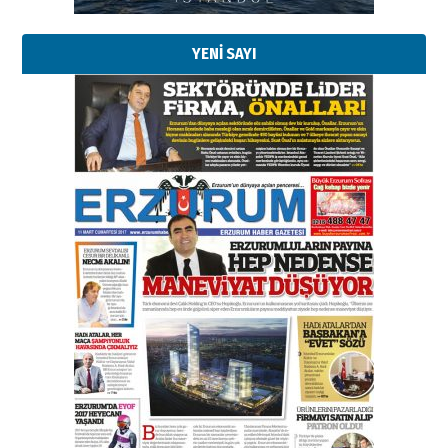
29 Haziran 2026 Pazartesi
YENİ SAYI
Kenan GÜLERCİ
Murat Şahsuvaroğlu ERKON’da
çıtayı yukarı taşırken,
yönetimdekiler aşağı
çekmemeli!
Orhan BOZKURT
17 Şubat 2026 Salı
Bir fotoğraf, bir şehir, bir
gazeteci… Dizginler kimin
elinde?
31 Mart 2026 Salı
A. Berhan Yılmaz
BİR BÖLÜM DEĞİL, BİR ÖMÜR
SEÇİYORSUNUZ… “NEDEN
ATATÜRK ÜNİVERSİTESİ?”
28 Temmuz 2026 Salı
Ahmet Gökhan YAZICI
Ahmed Yesevi’den bir Alperen…
”Reisimiz” idi… Hakka yürüdü.!
26 Mart 2026 Perşembe
Cem Bakırcı