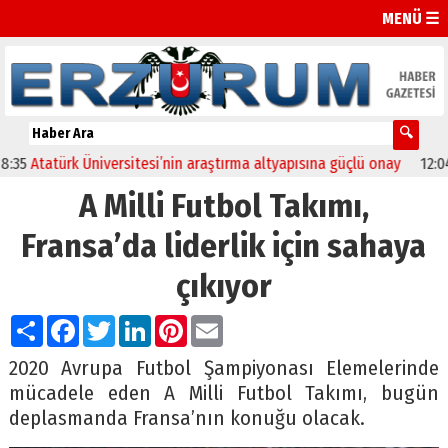
MENÜ ☰
Atatürk Üniversitesi’nin araştırma altyapısına güçlü onay
12:04
Olt
A Milli Futbol Takımı,
Fransa’da liderlik için sahaya
çıkıyor
Paylaş
Facebook
Twitter
LinkedIn
Pinterest
Email
2020 Avrupa Futbol Şampiyonası Elemelerinde
mücadele eden A Milli Futbol Takımı, bugün
deplasmanda Fransa’nın konuğu olacak.