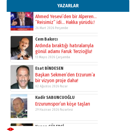
02 Ağustos 2026 Pazar
YAZARLAR
Kadir SABUNCUOĞLU
Erzurumspor’un köşe taşları
29 Haziran 2026 Pazartesi
Kenan GÜLERCİ
Murat Şahsuvaroğlu ERKON’da
çıtayı yukarı taşırken,
yönetimdekiler aşağı
çekmemeli!
Orhan BOZKURT
17 Şubat 2026 Salı
Bir fotoğraf, bir şehir, bir
gazeteci… Dizginler kimin
elinde?
31 Mart 2026 Salı
A. Berhan Yılmaz
BİR BÖLÜM DEĞİL, BİR ÖMÜR
SEÇİYORSUNUZ… “NEDEN
ATATÜRK ÜNİVERSİTESİ?”
28 Temmuz 2026 Salı
◀
▶
Ahmet Gökhan YAZICI