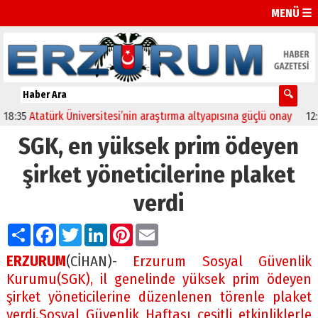
MENÜ ☰
35
Atatürk Üniversitesi’nin araştırma altyapısına güçlü onay
12:04
O
SGK, en yüksek prim ödeyen
şirket yöneticilerine plaket
verdi
Paylaş
Facebook
Twitter
LinkedIn
Pinterest
Email
ERZURUM
(CİHAN)-
Erzurum Sosyal Güvenlik
Kurumu(SGK), il genelinde yüksek prim ödeyen
şirket yöneticilerine düzenlenen törenle plaket
verdi.Sosyal Güvenlik Haftası çeşitli etkinliklerle