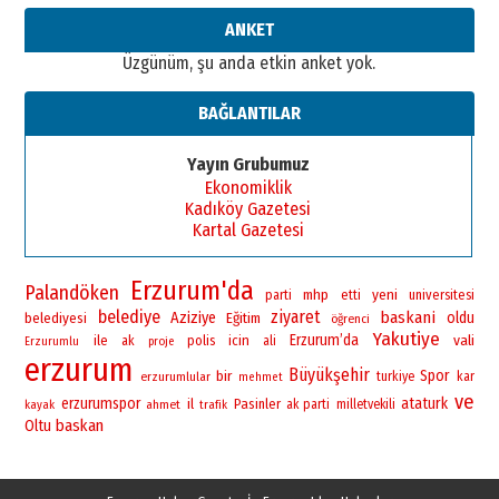
ANKET
Üzgünüm, şu anda etkin anket yok.
BAĞLANTILAR
Yayın Grubumuz
Ekonomiklik
Kadıköy Gazetesi
Kartal Gazetesi
Erzurum'da
Palandöken
yeni
mhp
universitesi
parti
etti
belediye
ziyaret
baskani
Aziziye
oldu
belediyesi
Eğitim
öğrenci
Yakutiye
Erzurum’da
vali
ile
polis
icin
ak
ali
Erzurumlu
proje
erzurum
Büyükşehir
bir
Spor
erzurumlular
turkiye
kar
mehmet
ve
erzurumspor
ataturk
il
Pasinler
ahmet
ak parti
milletvekili
kayak
trafik
baskan
Oltu