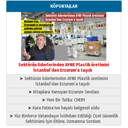
Ahmed Yesevi’den bir Alperen…
RÖPORTAJLAR
”Reisimiz” idi… Hakka yürüdü.!
26 Mart 2026 Perşembe
Cem Bakırcı
Ardında bıraktığı hatıralarıyla
gönül adamı Faruk Terzioğlu!
13 Mayıs 2026 Çarşamba
Esat BİNDESEN
Başkan Sekmen’den Erzurum’a
bir vizyon proje daha!
Sektörün liderlerinden AYNE Plastik üretimini
02 Ağustos 2026 Pazar
İstanbul’dan Erzurum’a taşıdı
➤ Sektörün liderlerinden AYNE Plastik üretimini
İstanbul’dan Erzurum’a taşıdı
➤ Kitaplara Yansıyan Erzurum Sevdası
➤ Yeni Bir Tutku: CHERY
➤ Kara Fatma’nın hayatı belgesel oldu
➤ Yüz Binlerce Vatandaşın İstihdam Edildiği Özel Güvenlik
Sektörünü İşin Ehline, Uzmanına Sordum