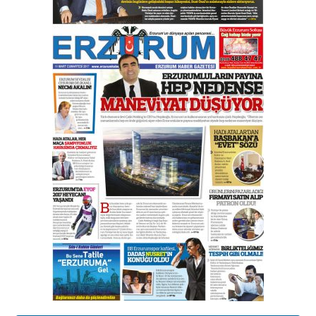
çekmemeli!
Orhan BOZKURT
17 Şubat 2026 Salı
Bir fotoğraf, bir şehir, bir
gazeteci… Dizginler kimin
elinde?
31 Mart 2026 Salı
A. Berhan Yılmaz
BİR BÖLÜM DEĞİL, BİR ÖMÜR
SEÇİYORSUNUZ… “NEDEN
ATATÜRK ÜNİVERSİTESİ?”
28 Temmuz 2026 Salı
Ahmet Gökhan YAZICI
Ahmed Yesevi’den bir Alperen…
”Reisimiz” idi… Hakka yürüdü.!
26 Mart 2026 Perşembe
Cem Bakırcı
Ardında bıraktığı hatıralarıyla
gönül adamı Faruk Terzioğlu!
13 Mayıs 2026 Çarşamba
Esat BİNDESEN
Başkan Sekmen’den Erzurum’a
bir vizyon proje daha!