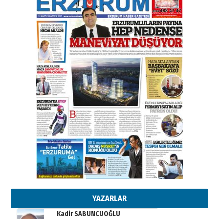
elinde?
31 Mart 2026 Salı
A. Berhan Yılmaz
BİR BÖLÜM DEĞİL, BİR ÖMÜR
SEÇİYORSUNUZ… “NEDEN
ATATÜRK ÜNİVERSİTESİ?”
28 Temmuz 2026 Salı
Ahmet Gökhan YAZICI
Ahmed Yesevi’den bir Alperen…
”Reisimiz” idi… Hakka yürüdü.!
26 Mart 2026 Perşembe
Cem Bakırcı
Ardında bıraktığı hatıralarıyla
gönül adamı Faruk Terzioğlu!
13 Mayıs 2026 Çarşamba
Esat BİNDESEN
Başkan Sekmen’den Erzurum’a
bir vizyon proje daha!
02 Ağustos 2026 Pazar
YAZARLAR
Kadir SABUNCUOĞLU