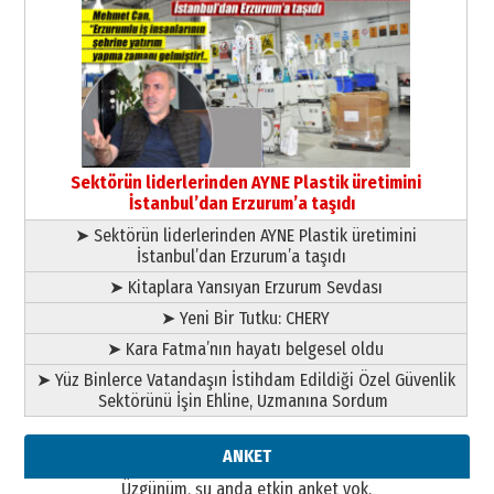
Cem Bakırcı
Ardında bıraktığı hatıralarıyla
gönül adamı Faruk Terzioğlu!
13 Mayıs 2026 Çarşamba
Esat BİNDESEN
Başkan Sekmen’den Erzurum’a
bir vizyon proje daha!
Sektörün liderlerinden AYNE Plastik üretimini
02 Ağustos 2026 Pazar
İstanbul’dan Erzurum’a taşıdı
➤ Sektörün liderlerinden AYNE Plastik üretimini
İstanbul’dan Erzurum’a taşıdı
➤ Kitaplara Yansıyan Erzurum Sevdası
➤ Yeni Bir Tutku: CHERY
➤ Kara Fatma’nın hayatı belgesel oldu
➤ Yüz Binlerce Vatandaşın İstihdam Edildiği Özel Güvenlik
Sektörünü İşin Ehline, Uzmanına Sordum
ANKET
Üzgünüm, şu anda etkin anket yok.