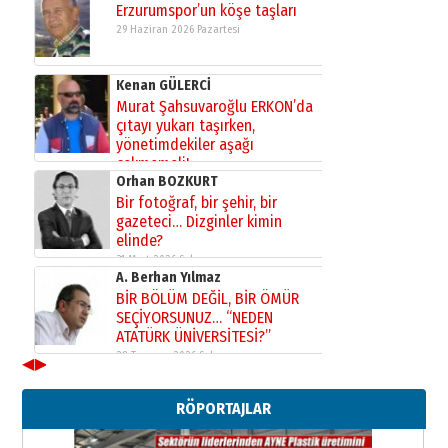
Erzurumspor’un köşe taşları
29 Haziran 2026 Pazartesi
Kenan GÜLERCİ
Murat Şahsuvaroğlu ERKON’da
çıtayı yukarı taşırken,
yönetimdekiler aşağı
çekmemeli!
Orhan BOZKURT
17 Şubat 2026 Salı
Bir fotoğraf, bir şehir, bir
gazeteci… Dizginler kimin
elinde?
31 Mart 2026 Salı
A. Berhan Yılmaz
BİR BÖLÜM DEĞİL, BİR ÖMÜR
SEÇİYORSUNUZ… “NEDEN
ATATÜRK ÜNİVERSİTESİ?”
28 Temmuz 2026 Salı
◀
▶
Ahmet Gökhan YAZICI
Ahmed Yesevi’den bir Alperen…
RÖPORTAJLAR
”Reisimiz” idi… Hakka yürüdü.!
26 Mart 2026 Perşembe