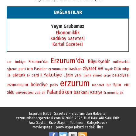
BAĞLANTILAR
Yayın Grubumuz
Ekonomiklik
Kadıköy Gazetesi
Kartal Gazetesi
Erzurum'da
Büyükşehir
Erzurum’da
kar
turkiye
milletvekili
ve
ziyaret
baskan
Oltu
icin
Pasinler
mhp
öğrenci
parti
erzurumlular
kayak
Yakutiye
ataturk
yeni
ile
il
Eğitim
belediyesi
ak parti
ahmet
trafik
proje
erzurum
belediye
erzurumspor
bir
Spor
polis
etti
mehmet
Palandöken
baskani
oldu
vali
Aziziye
universitesi
ali
ak
Erzurumlu
Erzurum Haber Gazetesİ - Erzurum'dan Haberler
erzurumhabergazetesi.com
© 2008-2026 TÜM HAKLARI SAKLIDIR.
Ana Sayfa
|
Bize Ulaşın
|
Tübilmer
|
BahçeHavuz
moviespage
|
pawk
Mspa Jakuzi Yedek Filtre