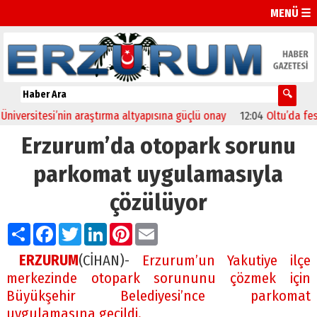
MENÜ ☰
ersitesi’nin araştırma altyapısına güçlü onay
12:04
Oltu’da festiva
Erzurum’da otopark sorunu
parkomat uygulamasıyla
çözülüyor
Paylaş
Facebook
Twitter
LinkedIn
Pinterest
Email
ERZURUM
(CİHAN)-
Erzurum’un Yakutiye ilçe
merkezinde otopark sorununu çözmek için
Büyükşehir Belediyesi’nce parkomat
uygulamasına geçildi.