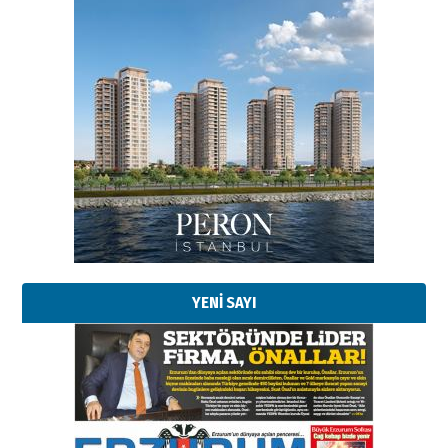
Esat BİNDESEN
Başkan Sekmen’den Erzurum’a
bir vizyon proje daha!
02 Ağustos 2026 Pazar
Kadir SABUNCUOĞLU
Erzurumspor’un köşe taşları
29 Haziran 2026 Pazartesi
YENİ SAYI
Kenan GÜLERCİ
Murat Şahsuvaroğlu ERKON’da
çıtayı yukarı taşırken,
yönetimdekiler aşağı
çekmemeli!
Orhan BOZKURT
17 Şubat 2026 Salı
Bir fotoğraf, bir şehir, bir
gazeteci… Dizginler kimin