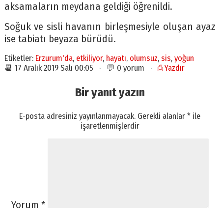
aksamaların meydana geldiği öğrenildi.
Soğuk ve sisli havanın birleşmesiyle oluşan ayaz
ise tabiatı beyaza bürüdü.
Etiketler:
Erzurum'da
,
etkiliyor
,
hayatı
,
olumsuz
,
sis
,
yoğun
📆 17 Aralık 2019 Salı 00:05 · 💬 0 yorum ·
⎙ Yazdır
Bir yanıt yazın
E-posta adresiniz yayınlanmayacak.
Gerekli alanlar
*
ile
işaretlenmişlerdir
Yorum
*