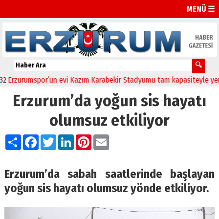
MENÜ ☰
zurumspor’un evi Kazım Karabekir Stadyumu tam kapasiteyle yeniden 
Erzurum’da yoğun sis hayatı
olumsuz etkiliyor
Paylaş
Facebook
Twitter
LinkedIn
Pinterest
Email
Erzurum’da sabah saatlerinde başlayan
yoğun sis hayatı olumsuz yönde etkiliyor.