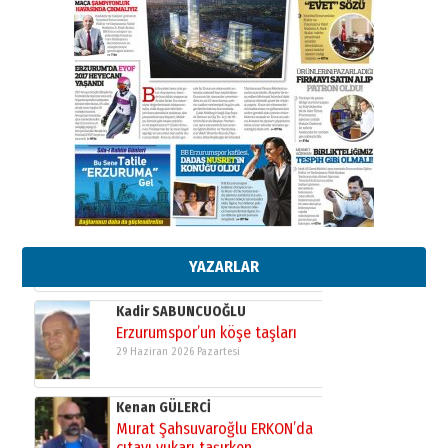
Ahmet Gökhan YAZICI
Ahmed Yesevi’den bir Alperen…
”Reisimiz” idi… Hakka yürüdü.!
26 Mart 2026 Perşembe
Cem Bakırcı
Ardında bıraktığı hatıralarıyla
gönül adamı Faruk Terzioğlu!
13 Mayıs 2026 Çarşamba
Esat BİNDESEN
Başkan Sekmen’den Erzurum’a
bir vizyon proje daha!
02 Ağustos 2026 Pazar
YAZARLAR
Kadir SABUNCUOĞLU
Erzurumspor’un köşe taşları
29 Haziran 2026 Pazartesi
Kenan GÜLERCİ
Murat Şahsuvaroğlu ERKON’da
çıtayı yukarı taşırken,