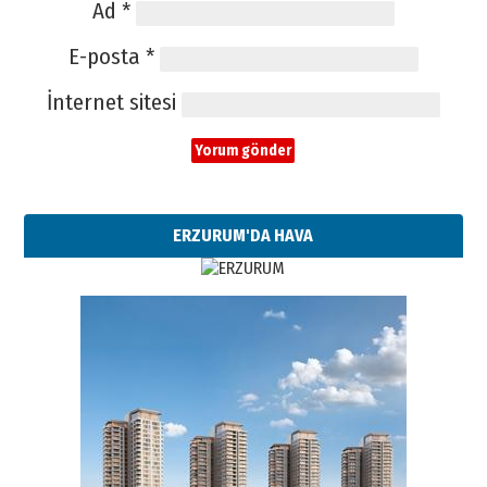
Ad
*
E-posta
*
İnternet sitesi
ERZURUM'DA HAVA
Esat BİNDESEN
Başkan Sekmen’den Erzurum’a