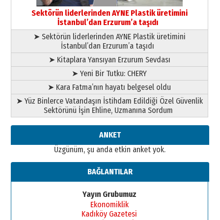
bir vizyon proje daha!
Sektörün liderlerinden AYNE Plastik üretimini
02 Ağustos 2026 Pazar
İstanbul’dan Erzurum’a taşıdı
➤ Sektörün liderlerinden AYNE Plastik üretimini
İstanbul’dan Erzurum’a taşıdı
➤ Kitaplara Yansıyan Erzurum Sevdası
➤ Yeni Bir Tutku: CHERY
➤ Kara Fatma’nın hayatı belgesel oldu
➤ Yüz Binlerce Vatandaşın İstihdam Edildiği Özel Güvenlik
Sektörünü İşin Ehline, Uzmanına Sordum
ANKET
Üzgünüm, şu anda etkin anket yok.
BAĞLANTILAR
Yayın Grubumuz
Ekonomiklik
Kadıköy Gazetesi