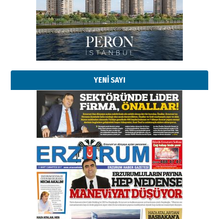
bir vizyon proje daha!
02 Ağustos 2026 Pazar
Kadir SABUNCUOĞLU
Erzurumspor’un köşe taşları
29 Haziran 2026 Pazartesi
YENİ SAYI
Kenan GÜLERCİ
Murat Şahsuvaroğlu ERKON’da
çıtayı yukarı taşırken,
yönetimdekiler aşağı
çekmemeli!
Orhan BOZKURT
17 Şubat 2026 Salı
Bir fotoğraf, bir şehir, bir
gazeteci… Dizginler kimin
elinde?
31 Mart 2026 Salı
A. Berhan Yılmaz
BİR BÖLÜM DEĞİL, BİR ÖMÜR
SEÇİYORSUNUZ… “NEDEN
ATATÜRK ÜNİVERSİTESİ?”
28 Temmuz 2026 Salı