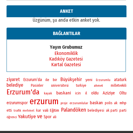
Cem Bakırcı
ANKET
Ardında bıraktığı hatıralarıyla
Üzgünüm, şu anda etkin anket yok.
gönül adamı Faruk Terzioğlu!
13 Mayıs 2026 Çarşamba
BAĞLANTILAR
Esat BİNDESEN
Başkan Sekmen’den Erzurum’a
Yayın Grubumuz
bir vizyon proje daha!
Ekonomiklik
02 Ağustos 2026 Pazar
Kadıköy Gazetesi
Kartal Gazetesi
ziyaret
Büyükşehir
Erzurum’da
bir
yeni
ataturk
ile
Erzurumlu
belediye
Pasinler
universitesi
turkiye
ahmet
milletvekili
Erzurum'da
baskani
oldu
Aziziye
Oltu
icin
il
kayak
erzurum
baskan
erzurumspor
polis
mhp
erzurumlular
ak
proje
Palandöken
vali
Eğitim
belediyesi
etti
kar
ak parti
parti
trafik
mehmet
ve
Yakutiye
Spor
öğrenci
ali