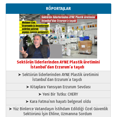
Erzurumspor’un köşe taşları
RÖPORTAJLAR
29 Haziran 2026 Pazartesi
Kenan GÜLERCİ
Murat Şahsuvaroğlu ERKON’da
çıtayı yukarı taşırken,
yönetimdekiler aşağı
çekmemeli!
Orhan BOZKURT
17 Şubat 2026 Salı
Bir fotoğraf, bir şehir, bir
gazeteci… Dizginler kimin
Sektörün liderlerinden AYNE Plastik üretimini
elinde?
İstanbul’dan Erzurum’a taşıdı
31 Mart 2026 Salı
➤ Sektörün liderlerinden AYNE Plastik üretimini
A. Berhan Yılmaz
İstanbul’dan Erzurum’a taşıdı
BİR BÖLÜM DEĞİL, BİR ÖMÜR
SEÇİYORSUNUZ… “NEDEN
➤ Kitaplara Yansıyan Erzurum Sevdası
ATATÜRK ÜNİVERSİTESİ?”
➤ Yeni Bir Tutku: CHERY
28 Temmuz 2026 Salı
Ahmet Gökhan YAZICI
➤ Kara Fatma’nın hayatı belgesel oldu
Ahmed Yesevi’den bir Alperen…
➤ Yüz Binlerce Vatandaşın İstihdam Edildiği Özel Güvenlik
”Reisimiz” idi… Hakka yürüdü.!
Sektörünü İşin Ehline, Uzmanına Sordum
26 Mart 2026 Perşembe