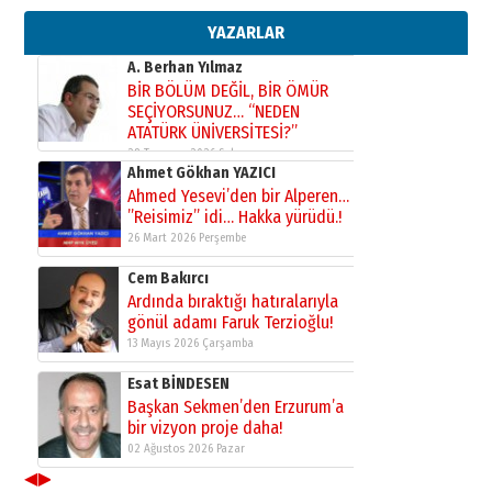
gazeteci… Dizginler kimin
elinde?
YAZARLAR
31 Mart 2026 Salı
A. Berhan Yılmaz
BİR BÖLÜM DEĞİL, BİR ÖMÜR
SEÇİYORSUNUZ… “NEDEN
ATATÜRK ÜNİVERSİTESİ?”
28 Temmuz 2026 Salı
Ahmet Gökhan YAZICI
Ahmed Yesevi’den bir Alperen…
”Reisimiz” idi… Hakka yürüdü.!
26 Mart 2026 Perşembe
Cem Bakırcı
Ardında bıraktığı hatıralarıyla
gönül adamı Faruk Terzioğlu!
13 Mayıs 2026 Çarşamba
Esat BİNDESEN
Başkan Sekmen’den Erzurum’a
bir vizyon proje daha!
02 Ağustos 2026 Pazar
◀
▶
Kadir SABUNCUOĞLU