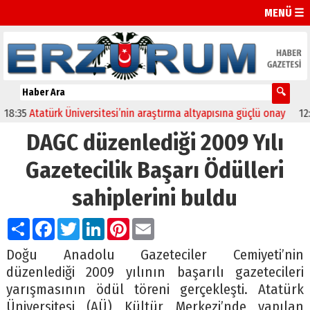
MENÜ ☰
35
Atatürk Üniversitesi’nin araştırma altyapısına güçlü onay
12:04
O
DAGC düzenlediği 2009 Yılı
Gazetecilik Başarı Ödülleri
sahiplerini buldu
Paylaş
Facebook
Twitter
LinkedIn
Pinterest
Email
Doğu Anadolu Gazeteciler Cemiyeti’nin
düzenlediği 2009 yılının başarılı gazetecileri
yarışmasının ödül töreni gerçekleşti. Atatürk
Üniversitesi (AÜ) Kültür Merkezi’nde yapılan