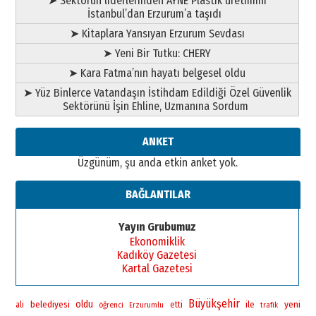
➤ Sektörün liderlerinden AYNE Plastik üretimini
İstanbul’dan Erzurum’a taşıdı
➤ Kitaplara Yansıyan Erzurum Sevdası
➤ Yeni Bir Tutku: CHERY
➤ Kara Fatma’nın hayatı belgesel oldu
➤ Yüz Binlerce Vatandaşın İstihdam Edildiği Özel Güvenlik
Sektörünü İşin Ehline, Uzmanına Sordum
ANKET
Üzgünüm, şu anda etkin anket yok.
BAĞLANTILAR
Yayın Grubumuz
Ekonomiklik
Kadıköy Gazetesi
Kartal Gazetesi
Büyükşehir
oldu
yeni
belediyesi
ile
ali
öğrenci
etti
Erzurumlu
trafik