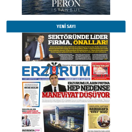
Kadir SABUNCUOĞLU
Erzurumspor’un köşe taşları
29 Haziran 2026 Pazartesi
YENİ SAYI
Kenan GÜLERCİ
Murat Şahsuvaroğlu ERKON’da
çıtayı yukarı taşırken,
yönetimdekiler aşağı
çekmemeli!
Orhan BOZKURT
17 Şubat 2026 Salı
Bir fotoğraf, bir şehir, bir
gazeteci… Dizginler kimin
elinde?
31 Mart 2026 Salı
A. Berhan Yılmaz
BİR BÖLÜM DEĞİL, BİR ÖMÜR
SEÇİYORSUNUZ… “NEDEN
ATATÜRK ÜNİVERSİTESİ?”
28 Temmuz 2026 Salı
Ahmet Gökhan YAZICI
Ahmed Yesevi’den bir Alperen…
”Reisimiz” idi… Hakka yürüdü.!
26 Mart 2026 Perşembe