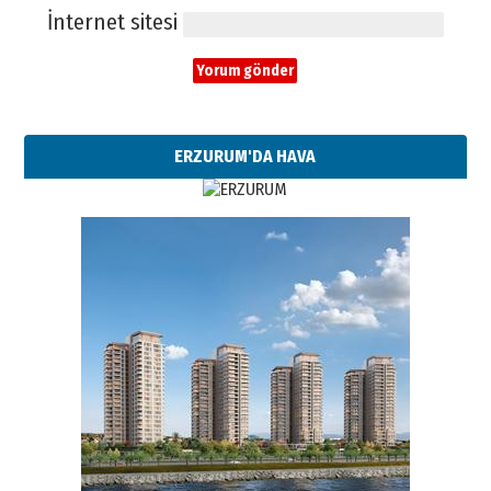
İnternet sitesi
ERZURUM'DA HAVA
Esat BİNDESEN
Başkan Sekmen’den Erzurum’a
bir vizyon proje daha!
02 Ağustos 2026 Pazar