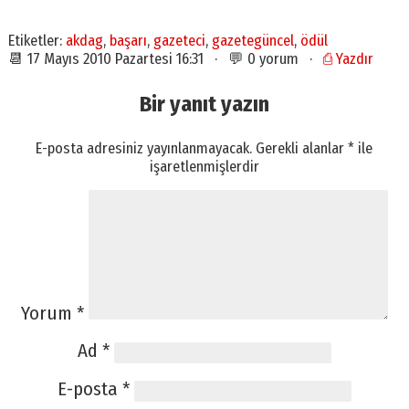
Etiketler:
akdag
,
başarı
,
gazeteci
,
gazetegüncel
,
ödül
📆 17 Mayıs 2010 Pazartesi 16:31 · 💬 0 yorum ·
⎙ Yazdır
Bir yanıt yazın
E-posta adresiniz yayınlanmayacak.
Gerekli alanlar
*
ile
işaretlenmişlerdir
Yorum
*
Ad
*
E-posta
*