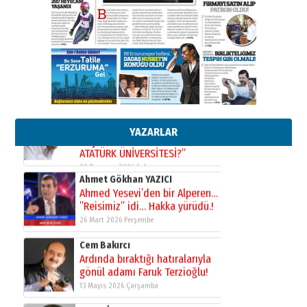
Cem Bakırcı
Ardında bıraktığı hatıralarıyla
gönül adamı Faruk Terzioğlu!
13 Mayıs 2026 Çarşamba
Esat BİNDESEN
Başkan Sekmen’den Erzurum’a
bir vizyon proje daha!
02 Ağustos 2026 Pazar
YAZARLAR
Kadir SABUNCUOĞLU
Erzurumspor’un köşe taşları
29 Haziran 2026 Pazartesi
Kenan GÜLERCİ
Murat Şahsuvaroğlu ERKON’da
çıtayı yukarı taşırken,
yönetimdekiler aşağı
çekmemeli!
Orhan BOZKURT
17 Şubat 2026 Salı
Bir fotoğraf, bir şehir, bir