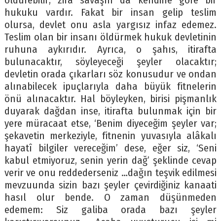
öldürebilir; zira savaşın da kendine göre bir
hukuku vardır. Fakat bir insan gelip teslim
olursa, devlet onu asla yargısız infaz edemez.
Teslim olan bir insanı öldürmek hukuk devletinin
ruhuna aykırıdır. Ayrıca, o şahıs, itirafta
bulunacaktır, söyleyeceği şeyler olacaktır;
devletin orada çıkarları söz konusudur ve ondan
alınabilecek ipuçlarıyla daha büyük fitnelerin
önü alınacaktır. Hal böyleyken, birisi pişmanlık
duyarak dağdan inse, itirafta bulunmak için bir
yere müracaat etse, ‘Benim diyeceğim şeyler var;
şekavetin merkeziyle, fitnenin yuvasıyla alâkalı
hayatî bilgiler vereceğim’ dese, eğer siz, ‘Seni
kabul etmiyoruz, senin yerin dağ’ şeklinde cevap
verir ve onu reddederseniz …dağın teşvik edilmesi
mevzuunda sizin bazı şeyler çevirdiğiniz kanaati
hasıl olur bende. O zaman düşünmeden
edemem: Siz galiba orada bazı şeyler