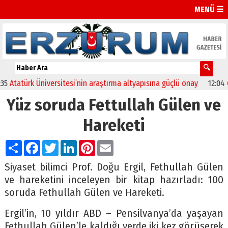
MENÜ ☰
Üniversitesi’nin araştırma altyapısına güçlü onay
12:04
Oltu’da fest
Yüz soruda Fettullah Gülen ve
Hareketi
Paylaş
Facebook
Twitter
LinkedIn
Pinterest
Email
Siyaset bilimci Prof. Doğu Ergil, Fethullah Gülen
ve hareketini inceleyen bir kitap hazırladı: 100
soruda Fethullah Gülen ve Hareketi.
Ergil’in, 10 yıldır ABD – Pensilvanya’da yaşayan
Fethullah Gülen’le kaldığı yerde iki kez görüşerek