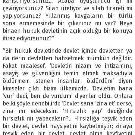
karıştırıyorsunuz… Acaba uyuşturucu işi mi
çeviriyorsunuz? Silah üretiyor ve silah ticareti mi
yapıyorsunuz? Yıllanmış kavgaların bir türlü
sona ermemesinde bir çıkarınız mı var? Neye
binaen hukuk devletinin açık olduğu bir konuya
itiraz ediyorsunuz?”
“Bir hukuk devletinde devlet içinde devletten ya
da derin devletten bahsetmek mümkün değildir.
Fakat maalesef, ‘Devletin nizam ve intizamını,
asayiş ve güvenliğini temin etmek maksadıyla
öldürmem istenen insanları öldürdüm’ diyen
kimseler çıktı bizim ülkemizde. ‘Devletim bana
‘vur’ dedi, ben de vurdum’ diyenler oldu. Onlara
belki şöyle denebilirdi: ‘Devlet sana ‘zina et’ derse,
zina mı edeceksin! ‘Hırsızlık yap’ dediğinde
hırsızlık mı yapacaksın?.. Hırsızlığa teşvik eden
bir devlet, devlet haysiyetini kaybetmiştir; zinaya
teşvik eden bir devlet, devlet olma keyfiyetini