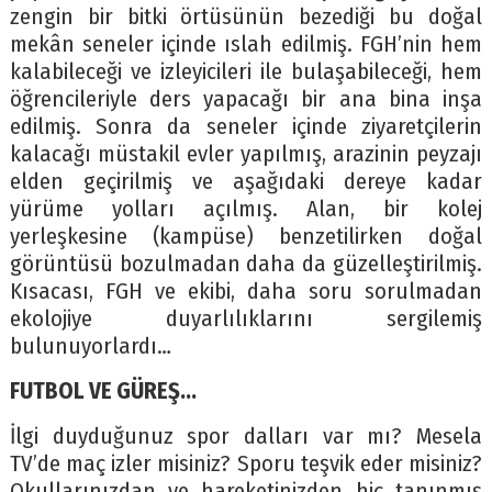
zengin bir bitki örtüsünün bezediği bu doğal
mekân seneler içinde ıslah edilmiş. FGH’nin hem
kalabileceği ve izleyicileri ile bulaşabileceği, hem
öğrencileriyle ders yapacağı bir ana bina inşa
edilmiş. Sonra da seneler içinde ziyaretçilerin
kalacağı müstakil evler yapılmış, arazinin peyzajı
elden geçirilmiş ve aşağıdaki dereye kadar
yürüme yolları açılmış. Alan, bir kolej
yerleşkesine (kampüse) benzetilirken doğal
görüntüsü bozulmadan daha da güzelleştirilmiş.
Kısacası, FGH ve ekibi, daha soru sorulmadan
ekolojiye duyarlılıklarını sergilemiş
bulunuyorlardı…
FUTBOL VE GÜREŞ…
İlgi duyduğunuz spor dalları var mı? Mesela
TV’de maç izler misiniz? Sporu teşvik eder misiniz?
Okullarınızdan ve hareketinizden hiç tanınmış