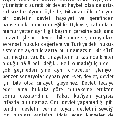
yitirmiştir, o suretâ bir devlet heykeli olsa da artık
ruhsuzdur. Aynen öyle de, ‘Git adam öldür’ diyen
bir devletin devlet haysiyet ve şerefinden
bahsetmek mümkün değildir. Öyleyse, icabında o
memuriyetten ayrıl; git başının çaresine bak, ama
cinayet işleme. Devlet bile emretse, dünyadaki
evrensel hukukî değerlere ve Türkiye’deki hukuk
sistemine aykırı icraatta bulunamazsın. Bir sürü
faili meçhul var. Bu cinayetlerin arkasında kimler
olduğu hâlâ belli değil. …Belli olmadığı için de …
çok geçmeden yine aynı cinayetler işleniyor,
benzer senaryolar oynanıyor. Evet, devlet, devlet
için bile olsa cinayet işleyemez. Devlet tecziye
eder; ama hukuka göre muhakeme ettikten
sonra cezalandırır. …Fakat kat’iyen yargısız
infazda bulunamaz. Onu devlet yapamadığı gibi
kendini devletin yerine koyan, devletini sevdiği
için bunları yaptığını iddia eden kimseler de