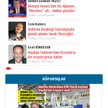
Ahmet Gökhan YAZICI
Ahmed Yesevi’den bir Alperen…
”Reisimiz” idi… Hakka yürüdü.!
26 Mart 2026 Perşembe
Cem Bakırcı
Ardında bıraktığı hatıralarıyla
gönül adamı Faruk Terzioğlu!
13 Mayıs 2026 Çarşamba
Esat BİNDESEN
Başkan Sekmen’den Erzurum’a
bir vizyon proje daha!
02 Ağustos 2026 Pazar
◀
▶
Kadir SABUNCUOĞLU
Erzurumspor’un köşe taşları
RÖPORTAJLAR
29 Haziran 2026 Pazartesi
Kenan GÜLERCİ
Murat Şahsuvaroğlu ERKON’da
çıtayı yukarı taşırken,
yönetimdekiler aşağı