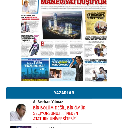
bir vizyon proje daha!
02 Ağustos 2026 Pazar
Kadir SABUNCUOĞLU
Erzurumspor’un köşe taşları
29 Haziran 2026 Pazartesi
Kenan GÜLERCİ
Murat Şahsuvaroğlu ERKON’da
çıtayı yukarı taşırken,
yönetimdekiler aşağı
çekmemeli!
Orhan BOZKURT
17 Şubat 2026 Salı
Bir fotoğraf, bir şehir, bir
gazeteci… Dizginler kimin
elinde?
YAZARLAR
31 Mart 2026 Salı
A. Berhan Yılmaz
BİR BÖLÜM DEĞİL, BİR ÖMÜR
SEÇİYORSUNUZ… “NEDEN
ATATÜRK ÜNİVERSİTESİ?”
28 Temmuz 2026 Salı