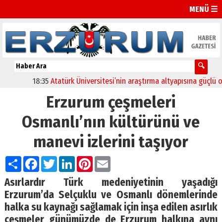
MENÜ ☰
18:35
Atatürk Üniversitesi’nin araştırma altyapısına güçlü onay
Erzurum çeşmeleri
Osmanlı’nın kültürünü ve
manevi izlerini taşıyor
Paylaş
Facebook
Twitter
LinkedIn
Pinterest
Email
Asırlardır Türk medeniyetinin yaşadığı
Erzurum’da Selçuklu ve Osmanlı dönemlerinde
halka su kaynağı sağlamak için inşa edilen asırlık
çeşmeler günümüzde de Erzurum halkına aynı