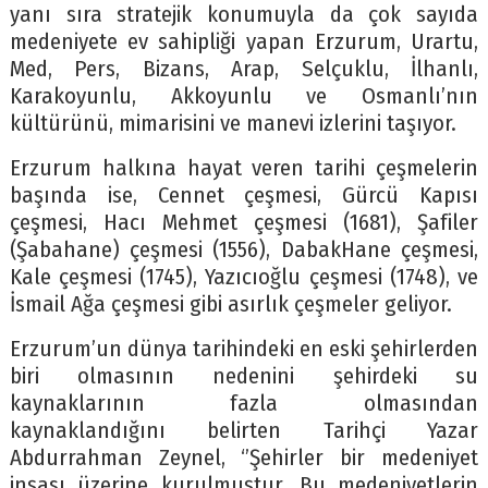
yanı sıra stratejik konumuyla da çok sayıda
medeniyete ev sahipliği yapan Erzurum, Urartu,
Med, Pers, Bizans, Arap, Selçuklu, İlhanlı,
Karakoyunlu, Akkoyunlu ve Osmanlı’nın
kültürünü, mimarisini ve manevi izlerini taşıyor.
Erzurum halkına hayat veren tarihi çeşmelerin
başında ise, Cennet çeşmesi, Gürcü Kapısı
çeşmesi, Hacı Mehmet çeşmesi (1681), Şafiler
(Şabahane) çeşmesi (1556), DabakHane çeşmesi,
Kale çeşmesi (1745), Yazıcıoğlu çeşmesi (1748), ve
İsmail Ağa çeşmesi gibi asırlık çeşmeler geliyor.
Erzurum’un dünya tarihindeki en eski şehirlerden
biri olmasının nedenini şehirdeki su
kaynaklarının fazla olmasından
kaynaklandığını belirten Tarihçi Yazar
Abdurrahman Zeynel, ‘’Şehirler bir medeniyet
inşası üzerine kurulmuştur. Bu medeniyetlerin