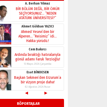
A. Berhan Yılmaz
BİR BÖLÜM DEĞİL, BİR ÖMÜR
SEÇİYORSUNUZ… “NEDEN
ATATÜRK ÜNİVERSİTESİ?”
28 Temmuz 2026 Salı
Ahmet Gökhan YAZICI
Ahmed Yesevi’den bir
Alperen… ”Reisimiz” idi…
Hakka yürüdü.!
26 Mart 2026 Perşembe
Cem Bakırcı
Ardında bıraktığı hatıralarıyla
gönül adamı Faruk Terzioğlu!
13 Mayıs 2026 Çarşamba
Esat BİNDESEN
Başkan Sekmen’den Erzurum’a
bir vizyon proje daha!
02 Ağustos 2026 Pazar
◀
▶
Kadir SABUNCUOĞLU
Erzurumspor’un köşe taşları
RÖPORTAJLAR
29 Haziran 2026 Pazartesi