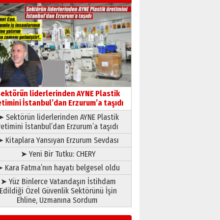
Kenan GÜLERCİ
Murat Şahsuvaroğlu ERKON’da
çıtayı yukarı taşırken,
yönetimdekiler aşağı
çekmemeli!
Orhan BOZKURT
17 Şubat 2026 Salı
Bir fotoğraf, bir şehir, bir
gazeteci… Dizginler kimin
ektörün liderlerinden AYNE Plastik
elinde?
etimini İstanbul’dan Erzurum’a taşıdı
31 Mart 2026 Salı
➤ Sektörün liderlerinden AYNE Plastik
A. Berhan Yılmaz
retimini İstanbul’dan Erzurum’a taşıdı
BİR BÖLÜM DEĞİL, BİR ÖMÜR
SEÇİYORSUNUZ… “NEDEN
➤ Kitaplara Yansıyan Erzurum Sevdası
ATATÜRK ÜNİVERSİTESİ?”
➤ Yeni Bir Tutku: CHERY
28 Temmuz 2026 Salı
Ahmet Gökhan YAZICI
 Kara Fatma’nın hayatı belgesel oldu
Ahmed Yesevi’den bir
➤ Yüz Binlerce Vatandaşın İstihdam
Alperen… ”Reisimiz” idi…
Edildiği Özel Güvenlik Sektörünü İşin
Hakka yürüdü.!
Ehline, Uzmanına Sordum
26 Mart 2026 Perşembe
Cem Bakırcı