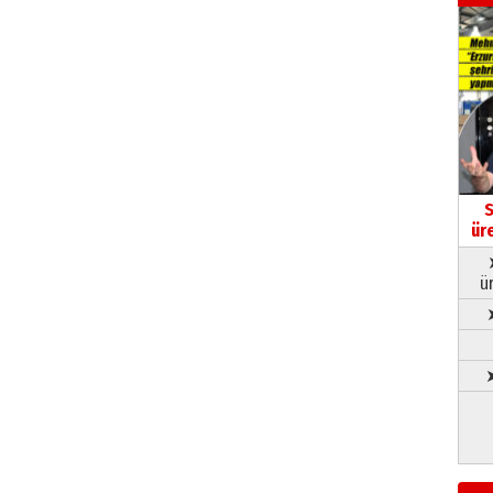
S
ür
ü
➤