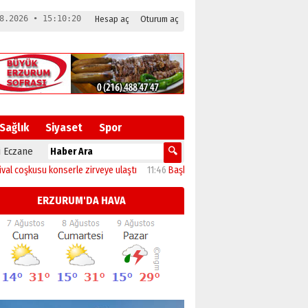
8.2026 • 15:10:21
Hesap aç
Oturum aç
Sağlık
Siyaset
Spor
 Eczane
kusu konserle zirveye ulaştı
11:46
Başkan Sekmen’den Akdağ Mahallesi’ne çık
ERZURUM'DA HAVA