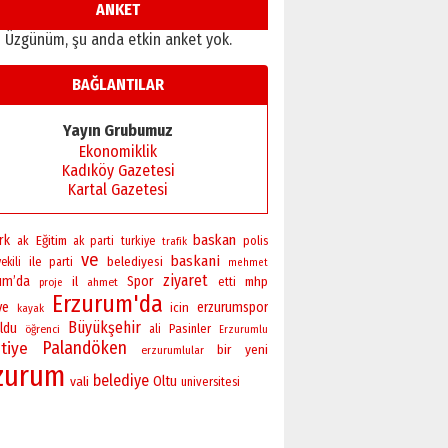
Ardında bıraktığı hatıralarıyla
ANKET
gönül adamı Faruk Terzioğlu!
Üzgünüm, şu anda etkin anket yok.
13 Mayıs 2026 Çarşamba
Esat BİNDESEN
BAĞLANTILAR
Başkan Sekmen’den Erzurum’a
bir vizyon proje daha!
Yayın Grubumuz
02 Ağustos 2026 Pazar
Ekonomiklik
Kadıköy Gazetesi
Kartal Gazetesi
baskan
rk
Eğitim
polis
ak
ak parti
turkiye
trafik
ve
baskani
ile
belediyesi
ekili
parti
mehmet
ziyaret
um’da
Spor
il
mhp
ahmet
etti
proje
Erzurum'da
ye
erzurumspor
icin
kayak
Büyükşehir
ldu
Pasinler
öğrenci
ali
Erzurumlu
Palandöken
tiye
bir
yeni
erzurumlular
zurum
belediye
vali
Oltu
universitesi