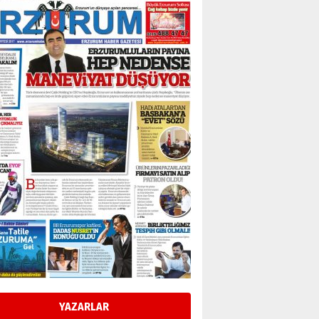
Esat BİNDESEN
Başkan Sekmen’den Erzurum’a
bir vizyon proje daha!
02 Ağustos 2026 Pazar
Kadir SABUNCUOĞLU
Erzurumspor’un köşe taşları
29 Haziran 2026 Pazartesi
Kenan GÜLERCİ
Murat Şahsuvaroğlu ERKON’da
çıtayı yukarı taşırken,
yönetimdekiler aşağı
çekmemeli!
Orhan BOZKURT
17 Şubat 2026 Salı
Bir fotoğraf, bir şehir, bir
gazeteci… Dizginler kimin
elinde?
YAZARLAR
31 Mart 2026 Salı