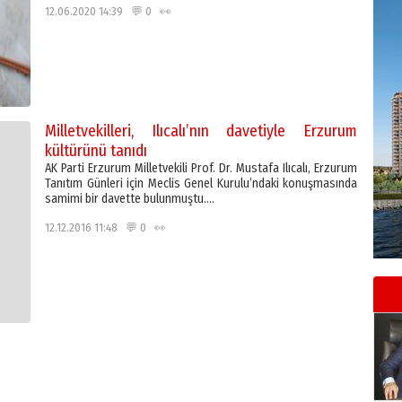
12.06.2020 14:39 💬 0 👀
Milletvekilleri, Ilıcalı’nın davetiyle Erzurum
kültürünü tanıdı
AK Parti Erzurum Milletvekili Prof. Dr. Mustafa Ilıcalı, Erzurum
Tanıtım Günleri için Meclis Genel Kurulu’ndaki konuşmasında
samimi bir davette bulunmuştu….
12.12.2016 11:48 💬 0 👀