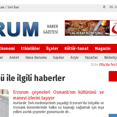
m / Seri İlan
📆 06.0
Ekonomi
Etkinlikler
İlçeler
Kültür-Sanat
Magazin
ar
Anket
Hava Durumu
Sayılar
Arşiv
Yazarlar
Nöbetçi
12:04
Oltu’da festival coş
 ile ilgili haberler
Erzurum çeşmeleri Osmanlı’nın kültürünü ve
manevi izlerini taşıyor
Asırlardır Türk medeniyetinin yaşadığı Erzurum’da Selçuklu ve
Osmanlı dönemlerinde halka su kaynağı sağlamak için inşa
edilen asırlık çeşmeler günümüzde de…