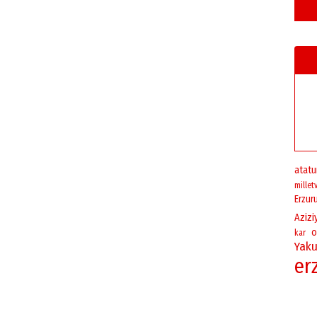
atatu
milletv
Erzur
Azizi
o
kar
Yaku
er