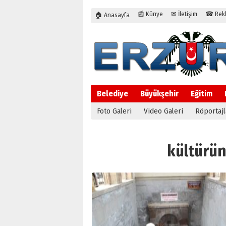
📰 Künye
✉ İletişim
☎ Rekla
🏠 Anasayfa
Belediye
Büyükşehir
Eğitim
Foto Galeri
Video Galeri
Röportajl
kültürünü