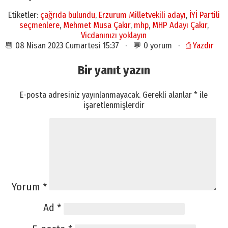
Etiketler:
çağrıda bulundu
,
Erzurum Milletvekili adayı
,
İYİ Partili
seçmenlere
,
Mehmet Musa Çakır
,
mhp
,
MHP Adayı Çakır
,
Vicdanınızı yoklayın
📆 08 Nisan 2023 Cumartesi 15:37 · 💬 0 yorum ·
⎙ Yazdır
Bir yanıt yazın
E-posta adresiniz yayınlanmayacak.
Gerekli alanlar
*
ile
işaretlenmişlerdir
Yorum
*
Ad
*