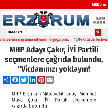
MENÜ ☰
si’nin araştırma altyapısına güçlü onay
12:04
Oltu’da festival coşk
MHP Adayı Çakır, İYİ Partili
seçmenlere çağrıda bulundu,
“Vicdanınızı yoklayın!
Paylaş
Facebook
Twitter
LinkedIn
Pinterest
Email
MHP Erzurum Milletvekili adayı Mehmet
Musa Çakır, İYİ Partili seçmenlere
çağrıda bulundu.