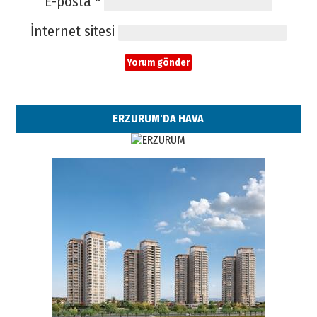
E-posta
*
İnternet sitesi
ERZURUM'DA HAVA
Esat BİNDESEN
Başkan Sekmen’den Erzurum’a
bir vizyon proje daha!
02 Ağustos 2026 Pazar