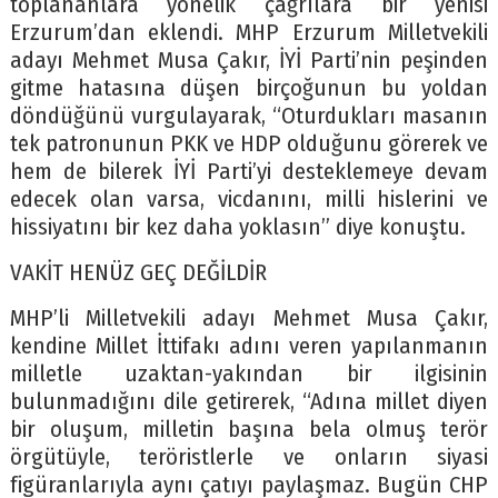
toplananlara yönelik çağrılara bir yenisi
Erzurum’dan eklendi. MHP Erzurum Milletvekili
adayı Mehmet Musa Çakır, İYİ Parti’nin peşinden
gitme hatasına düşen birçoğunun bu yoldan
döndüğünü vurgulayarak, “Oturdukları masanın
tek patronunun PKK ve HDP olduğunu görerek ve
hem de bilerek İYİ Parti’yi desteklemeye devam
edecek olan varsa, vicdanını, milli hislerini ve
hissiyatını bir kez daha yoklasın” diye konuştu.
VAKİT HENÜZ GEÇ DEĞİLDİR
MHP’li Milletvekili adayı Mehmet Musa Çakır,
kendine Millet İttifakı adını veren yapılanmanın
milletle uzaktan-yakından bir ilgisinin
bulunmadığını dile getirerek, “Adına millet diyen
bir oluşum, milletin başına bela olmuş terör
örgütüyle, teröristlerle ve onların siyasi
figüranlarıyla aynı çatıyı paylaşmaz. Bugün CHP