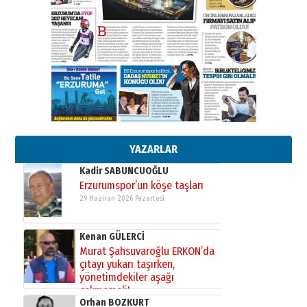
”Reisimiz” idi… Hakka yürüdü.!
26 Mart 2026 Perşembe
Cem Bakırcı
Ardında bıraktığı hatıralarıyla
gönül adamı Faruk Terzioğlu!
13 Mayıs 2026 Çarşamba
Esat BİNDESEN
Başkan Sekmen’den Erzurum’a
bir vizyon proje daha!
02 Ağustos 2026 Pazar
YAZARLAR
Kadir SABUNCUOĞLU
Erzurumspor’un köşe taşları
29 Haziran 2026 Pazartesi
Kenan GÜLERCİ
Murat Şahsuvaroğlu ERKON’da
çıtayı yukarı taşırken,
yönetimdekiler aşağı
çekmemeli!
Orhan BOZKURT
17 Şubat 2026 Salı