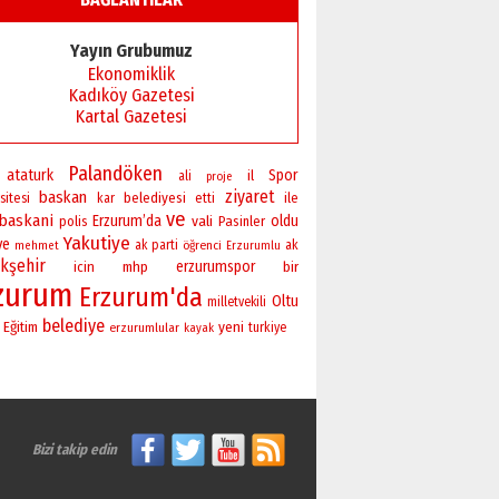
Başkan Sekmen’den Erzurum’a
bir vizyon proje daha!
Yayın Grubumuz
02 Ağustos 2026 Pazar
Ekonomiklik
Kadıköy Gazetesi
Kartal Gazetesi
Palandöken
ataturk
Spor
il
ali
proje
ziyaret
baskan
sitesi
belediyesi
ile
kar
etti
ve
baskani
Erzurum’da
vali
oldu
polis
Pasinler
Yakutiye
ye
ak parti
öğrenci
ak
mehmet
Erzurumlu
kşehir
erzurumspor
bir
icin
mhp
zurum
Erzurum'da
Oltu
milletvekili
belediye
yeni
Eğitim
erzurumlular
turkiye
kayak
Bizi takip edin