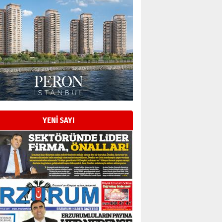
YENİ SAYI
Esat BİNDESEN