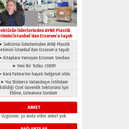
çıtayı yukarı taşırken,
yönetimdekiler aşağı
çekmemeli!
Orhan BOZKURT
17 Şubat 2026 Salı
Bir fotoğraf, bir şehir, bir
gazeteci… Dizginler kimin
ektörün liderlerinden AYNE Plastik
elinde?
etimini İstanbul’dan Erzurum’a taşıdı
31 Mart 2026 Salı
➤ Sektörün liderlerinden AYNE Plastik
A. Berhan Yılmaz
retimini İstanbul’dan Erzurum’a taşıdı
BİR BÖLÜM DEĞİL, BİR ÖMÜR
SEÇİYORSUNUZ… “NEDEN
➤ Kitaplara Yansıyan Erzurum Sevdası
ATATÜRK ÜNİVERSİTESİ?”
➤ Yeni Bir Tutku: CHERY
28 Temmuz 2026 Salı
Ahmet Gökhan YAZICI
 Kara Fatma’nın hayatı belgesel oldu
Ahmed Yesevi’den bir
➤ Yüz Binlerce Vatandaşın İstihdam
Alperen… ”Reisimiz” idi…
Edildiği Özel Güvenlik Sektörünü İşin
Hakka yürüdü.!
Ehline, Uzmanına Sordum
26 Mart 2026 Perşembe
Cem Bakırcı
Ardında bıraktığı hatıralarıyla
ANKET
gönül adamı Faruk Terzioğlu!
Üzgünüm, şu anda etkin anket yok.
13 Mayıs 2026 Çarşamba
Esat BİNDESEN
BAĞLANTILAR