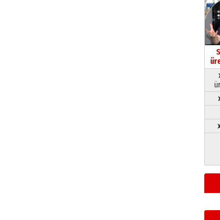
S
ür
ü
➤