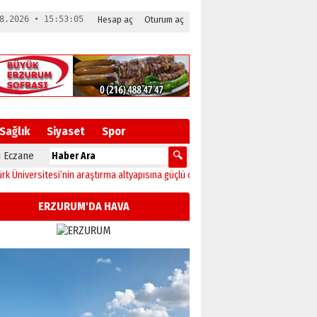
8.2026 • 15:53:06
Hesap aç
Oturum aç
Sağlık
Siyaset
Spor
 Eczane
ersitesi’nin araştırma altyapısına güçlü onay
12:04
Oltu’da festival coşkusu ko
ERZURUM'DA HAVA