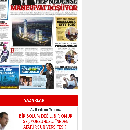
Başkan Sekmen’den Erzurum’a
bir vizyon proje daha!
02 Ağustos 2026 Pazar
Kadir SABUNCUOĞLU
Erzurumspor’un köşe taşları
29 Haziran 2026 Pazartesi
Kenan GÜLERCİ
Murat Şahsuvaroğlu ERKON’da
çıtayı yukarı taşırken,
yönetimdekiler aşağı
çekmemeli!
Orhan BOZKURT
17 Şubat 2026 Salı
Bir fotoğraf, bir şehir, bir
gazeteci… Dizginler kimin
elinde?
YAZARLAR
31 Mart 2026 Salı
A. Berhan Yılmaz
BİR BÖLÜM DEĞİL, BİR ÖMÜR
SEÇİYORSUNUZ… “NEDEN
ATATÜRK ÜNİVERSİTESİ?”