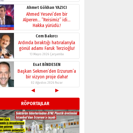
28 Temmuz 2026 Salı
Ahmet Gökhan YAZICI
Ahmed Yesevi’den bir
Alperen… ”Reisimiz” idi…
Hakka yürüdü.!
26 Mart 2026 Perşembe
Cem Bakırcı
Ardında bıraktığı hatıralarıyla
gönül adamı Faruk Terzioğlu!
13 Mayıs 2026 Çarşamba
Esat BİNDESEN
Başkan Sekmen’den Erzurum’a
bir vizyon proje daha!
02 Ağustos 2026 Pazar
◀
▶
Kadir SABUNCUOĞLU
Erzurumspor’un köşe taşları
RÖPORTAJLAR
29 Haziran 2026 Pazartesi
Kenan GÜLERCİ
Murat Şahsuvaroğlu ERKON’da