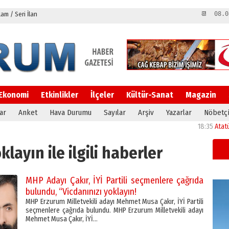
m / Seri İlan
📆 08.0
Ekonomi
Etkinlikler
İlçeler
Kültür-Sanat
Magazin
ar
Anket
Hava Durumu
Sayılar
Arşiv
Yazarlar
Nöbetçi
18:35
Atatürk Üniv
klayın ile ilgili haberler
MHP Adayı Çakır, İYİ Partili seçmenlere çağrıda
bulundu, “Vicdanınızı yoklayın!
MHP Erzurum Milletvekili adayı Mehmet Musa Çakır, İYİ Partili
seçmenlere çağrıda bulundu. MHP Erzurum Milletvekili adayı
Mehmet Musa Çakır, İYİ…