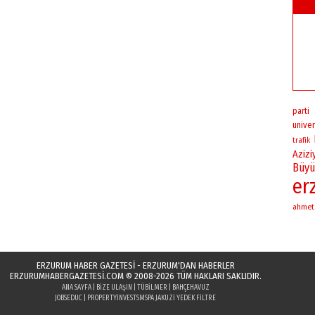
parti
univer
trafik
Azizi
Büyü
er
ahmet
ERZURUM HABER GAZETESİ - ERZURUM'DAN HABERLER
ERZURUMHABERGAZETESI.COM
© 2008-2026 TÜM HAKLARI SAKLIDIR.
ANA SAYFA
|
BIZE ULAŞIN
|
TÜBILMER
|
BAHÇEHAVUZ
JOBSEDUC
|
PROPERTYINVESTS
MSPA JAKUZI YEDEK FILTRE