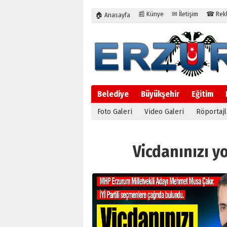
📰 Künye
✉ İletişim
☎ Rekla
🏠 Anasayfa
Belediye
Büyükşehir
Eğitim
Foto Galeri
Video Galeri
Röportajl
Vicdanınızı yo