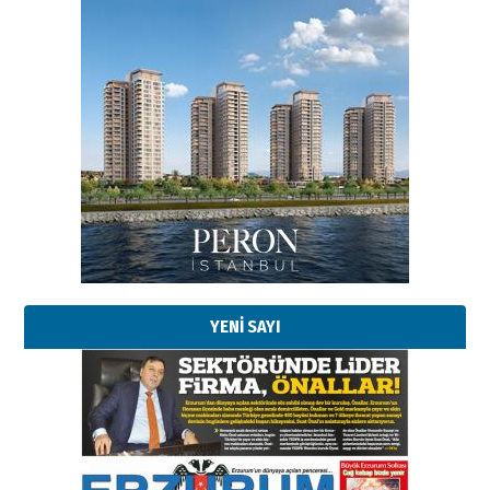
Esat BİNDESEN
Başkan Sekmen’den Erzurum’a
bir vizyon proje daha!
02 Ağustos 2026 Pazar
Kadir SABUNCUOĞLU
Erzurumspor’un köşe taşları
29 Haziran 2026 Pazartesi
YENİ SAYI
Kenan GÜLERCİ
Murat Şahsuvaroğlu ERKON’da
çıtayı yukarı taşırken,
yönetimdekiler aşağı
çekmemeli!
Orhan BOZKURT
17 Şubat 2026 Salı
Bir fotoğraf, bir şehir, bir
gazeteci… Dizginler kimin