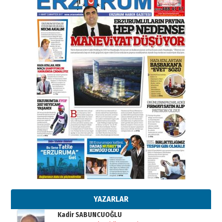
elinde?
31 Mart 2026 Salı
A. Berhan Yılmaz
BİR BÖLÜM DEĞİL, BİR ÖMÜR
SEÇİYORSUNUZ… “NEDEN
ATATÜRK ÜNİVERSİTESİ?”
28 Temmuz 2026 Salı
Ahmet Gökhan YAZICI
Ahmed Yesevi’den bir Alperen…
”Reisimiz” idi… Hakka yürüdü.!
26 Mart 2026 Perşembe
Cem Bakırcı
Ardında bıraktığı hatıralarıyla
gönül adamı Faruk Terzioğlu!
13 Mayıs 2026 Çarşamba
Esat BİNDESEN
Başkan Sekmen’den Erzurum’a
bir vizyon proje daha!
02 Ağustos 2026 Pazar
YAZARLAR
Kadir SABUNCUOĞLU