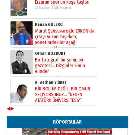
Erzurumspor’un köşe taşları
29 Haziran 2026 Pazartesi
Kenan GÜLERCİ
Murat Şahsuvaroğlu ERKON’da
çıtayı yukarı taşırken,
yönetimdekiler aşağı
çekmemeli!
Orhan BOZKURT
17 Şubat 2026 Salı
Bir fotoğraf, bir şehir, bir
gazeteci… Dizginler kimin
elinde?
31 Mart 2026 Salı
A. Berhan Yılmaz
BİR BÖLÜM DEĞİL, BİR ÖMÜR
SEÇİYORSUNUZ… “NEDEN
ATATÜRK ÜNİVERSİTESİ?”
28 Temmuz 2026 Salı
◀
▶
Ahmet Gökhan YAZICI
Ahmed Yesevi’den bir Alperen…
RÖPORTAJLAR
”Reisimiz” idi… Hakka yürüdü.!
26 Mart 2026 Perşembe