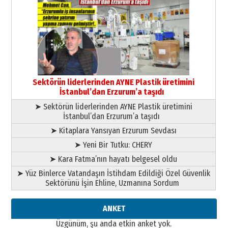
Cem Bakırcı
Ardında bıraktığı hatıralarıyla
gönül adamı Faruk Terzioğlu!
13 Mayıs 2026 Çarşamba
Esat BİNDESEN
Başkan Sekmen’den Erzurum’a
bir vizyon proje daha!
Sektörün liderlerinden AYNE Plastik üretimini
02 Ağustos 2026 Pazar
İstanbul’dan Erzurum’a taşıdı
➤ Sektörün liderlerinden AYNE Plastik üretimini
İstanbul’dan Erzurum’a taşıdı
➤ Kitaplara Yansıyan Erzurum Sevdası
➤ Yeni Bir Tutku: CHERY
➤ Kara Fatma’nın hayatı belgesel oldu
➤ Yüz Binlerce Vatandaşın İstihdam Edildiği Özel Güvenlik
Sektörünü İşin Ehline, Uzmanına Sordum
ANKET
Üzgünüm, şu anda etkin anket yok.