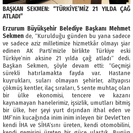
BAŞKAN SEKMEN: “TÜRKİYE’MİZ 21 YILDA ÇAĞ
ATLADI”
Erzurum Büyükşehir Belediye Başkanı Mehmet
Sekmen
de, “Kurulduğu günden bu yana sadece
ve sadece aziz milletimize hizmetkâr olmayı şiar
edinen AK Parti’mizle birlikte Türkiye eski
Türkiye’nin aksine 21 yılda çağ atladı” dedi.
Başkan Sekmen, şöyle devam etti: “Geçmişi
sürekli hatırlamakta fayda var. Hastane
kuyrukları, suları olmayan şehirler, altyapısı
çökmüş kentler, ilaç sıraları, 5 sente muhtaç olan
bir ülke ekonomisi, tencere ve kazanı
kaynamayan hanelerimiz, işsizlik, umutları bitmiş
bir ülke, her şeyi yurt dışından ithal eden ve
IMF’nin kucağında inim inim inleyen bir Devlet’ten
kendi İHA ve SİHA’sını üreten, kendi otomobilini,
kendi gemisini üreten bir güce ulaştık. Bugün