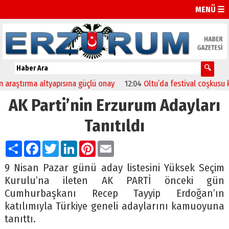
MENÜ ☰
 güçlü onay
12:04
Oltu’da festival coşkusu konserle zirveye ulaştı
AK Parti’nin Erzurum Adayları
Tanıtıldı
Paylaş
Facebook
Twitter
LinkedIn
Pinterest
Email
9 Nisan Pazar günü aday listesini Yüksek Seçim
Kurulu’na ileten AK PARTİ önceki gün
Cumhurbaşkanı Recep Tayyip Erdoğan’ın
katılımıyla Türkiye geneli adaylarını kamuoyuna
tanıttı.