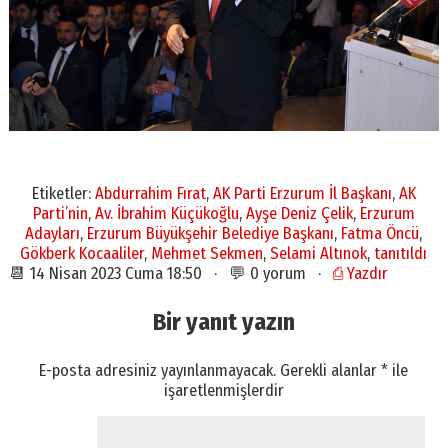
Etiketler:
Abdurrahim Fırat
,
AK Parti Erzurum İl Başkanı
,
AK
Parti’nin
,
Av. İbrahim Küçükoğlu
,
Ayşe Deniz Çelik
,
Erzurum
Adayları
,
Erzurum Büyükşehir Belediye Başkanı
,
Fatma Öncü
,
Gökberk Kocaaliler
,
Mehmet Sekmen
,
Selami Altınok
,
tanıtıldı
📆 14 Nisan 2023 Cuma 18:50 · 💬 0 yorum ·
⎙ Yazdır
Bir yanıt yazın
E-posta adresiniz yayınlanmayacak.
Gerekli alanlar
*
ile
işaretlenmişlerdir