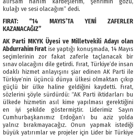
alırsam hanım kardeşlerim, şehrimin gözü,
kulağı ve sesi olacağım” dedi.
FIRAT: “14 MAYIS’TA YENİ ZAFERLER
KAZANACAĞIZ”
AK Parti MKYK Üyesi ve Milletvekili Adayı olan
Abdurrahim Fırat
ise yaptığı konuşmada, 14 Mayıs
seçimlerinin zor fakat zaferle taçlanacak bir
sınav olacağını dile getirdi. Fırat, Türkiye’de insan
odaklı hizmet anlayışını şiar edinen AK Parti ile
Türkiye’nin üçüncü dünya ülkesi olmaktan çıkıp
güçlü bir ülke haline geldiğini kaydetti. Fırat,
sözlerini şöyle sürdürdü: “AK Parti iktidarları bu
ülkede hizmetin asıl kime yapılması gerektiğini
en iyi şekilde göstermiştir. Liderimiz Sayın
Cumhurbaşkanımız Erdoğan’ı bu aziz yolda
yalnız bırakmayacağız. Onun yapmak istediği
büyük yatırımlar ve projeler için Lider bir Türkiye