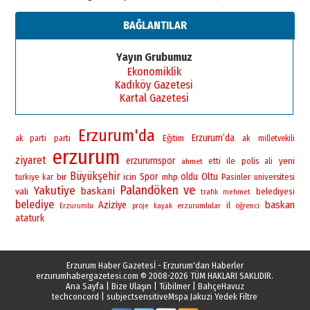
BAĞLANTILAR
Yayın Grubumuz
Ekonomiklik
Kadıköy Gazetesi
Kartal Gazetesi
Erzurum'da
Erzurum’da
Eğitim
ak parti
parti
ak
milletvekili
erzurum
ziyaret
erzurumspor
yeni
ile
polis
ahmet
etti
ali
Büyükşehir
bir
Spor
oldu
Oltu
icin
mhp
Pasinler
universitesi
turkiye
kar
Palandöken
ve
Yakutiye
baskani
vali
belediyesi
trafik
mehmet
belediye
baskan
Aziziye
il
erzurumlular
öğrenci
Erzurumlu
proje
kayak
ataturk
Erzurum Haber Gazetesİ - Erzurum'dan Haberler
erzurumhabergazetesi.com
© 2008-2026 TÜM HAKLARI SAKLIDIR.
Ana Sayfa
|
Bize Ulaşın
|
Tübilmer
|
BahçeHavuz
techconcord
|
subjectsensitive
Mspa Jakuzi Yedek Filtre