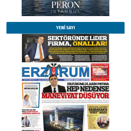
Kadir SABUNCUOĞLU
Erzurumspor’un köşe taşları
29 Haziran 2026 Pazartesi
YENİ SAYI
Kenan GÜLERCİ
Murat Şahsuvaroğlu ERKON’da
çıtayı yukarı taşırken,
yönetimdekiler aşağı
çekmemeli!
Orhan BOZKURT
17 Şubat 2026 Salı
Bir fotoğraf, bir şehir, bir
gazeteci… Dizginler kimin
elinde?
31 Mart 2026 Salı
A. Berhan Yılmaz
BİR BÖLÜM DEĞİL, BİR ÖMÜR
SEÇİYORSUNUZ… “NEDEN
ATATÜRK ÜNİVERSİTESİ?”
28 Temmuz 2026 Salı
Ahmet Gökhan YAZICI
Ahmed Yesevi’den bir Alperen…
”Reisimiz” idi… Hakka yürüdü.!