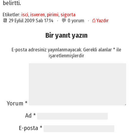
belirtti.
Etiketler:
isci
,
isveren
,
pirimi
,
sigorta
📆 29 Eylül 2009 Salı 17:14 · 💬 0 yorum ·
⎙ Yazdır
Bir yanıt yazın
E-posta adresiniz yayınlanmayacak.
Gerekli alanlar
*
ile
işaretlenmişlerdir
Yorum
*
Ad
*
E-posta
*