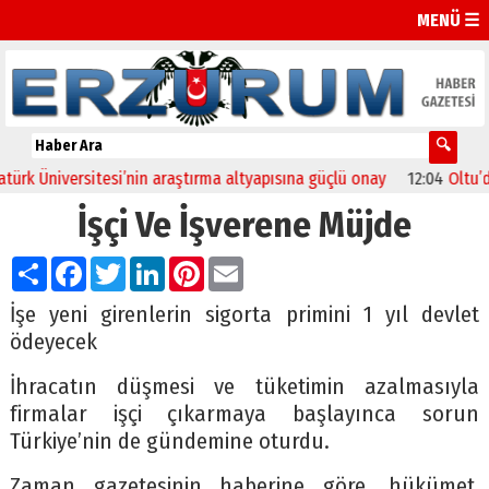
MENÜ ☰
niversitesi’nin araştırma altyapısına güçlü onay
12:04
Oltu’da fest
İşçi Ve İşverene Müjde
Paylaş
Facebook
Twitter
LinkedIn
Pinterest
Email
İşe yeni girenlerin sigorta primini 1 yıl devlet
ödeyecek
İhracatın düşmesi ve tüketimin azalmasıyla
firmalar işçi çıkarmaya başlayınca sorun
Türkiye’nin de gündemine oturdu.
Zaman gazetesinin haberine göre, hükümet,