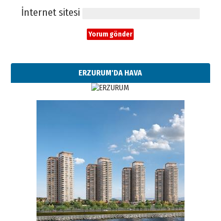
İnternet sitesi
ERZURUM'DA HAVA
Esat BİNDESEN
Başkan Sekmen’den Erzurum’a
bir vizyon proje daha!
02 Ağustos 2026 Pazar