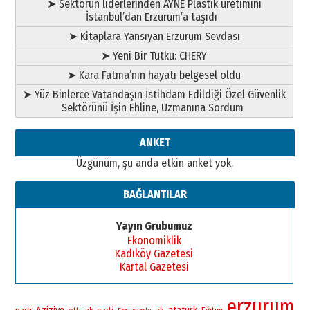
➤ Sektörün liderlerinden AYNE Plastik üretimini
İstanbul’dan Erzurum’a taşıdı
➤ Kitaplara Yansıyan Erzurum Sevdası
➤ Yeni Bir Tutku: CHERY
➤ Kara Fatma’nın hayatı belgesel oldu
➤ Yüz Binlerce Vatandaşın İstihdam Edildiği Özel Güvenlik
Sektörünü İşin Ehline, Uzmanına Sordum
ANKET
Üzgünüm, şu anda etkin anket yok.
BAĞLANTILAR
Yayın Grubumuz
Ekonomiklik
Kadıköy Gazetesi
Kartal Gazetesi
erzurum