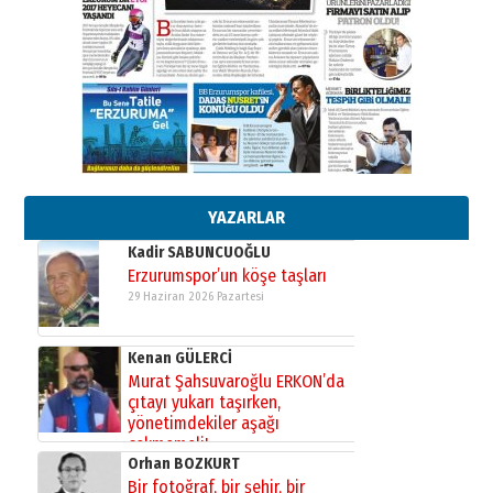
26 Mart 2026 Perşembe
Cem Bakırcı
Ardında bıraktığı hatıralarıyla
gönül adamı Faruk Terzioğlu!
13 Mayıs 2026 Çarşamba
Esat BİNDESEN
Başkan Sekmen’den Erzurum’a
bir vizyon proje daha!
02 Ağustos 2026 Pazar
YAZARLAR
Kadir SABUNCUOĞLU
Erzurumspor’un köşe taşları
29 Haziran 2026 Pazartesi
Kenan GÜLERCİ
Murat Şahsuvaroğlu ERKON’da
çıtayı yukarı taşırken,
yönetimdekiler aşağı
çekmemeli!
Orhan BOZKURT
17 Şubat 2026 Salı
Bir fotoğraf, bir şehir, bir