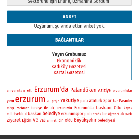
Sektörünü İşin Ehline, Uzmanına Sordum
ANKET
Üzgünüm, şu anda etkin anket yok.
BAĞLANTILAR
Yayın Grubumuz
Ekonomiklik
Kadıköy Gazetesi
Kartal Gazetesi
Erzurum'da
Palandöken
Aziziye
universitesi
etti
erzurumlular
erzurum
Yakutiye
yeni
ataturk
Spor
Pasinler
ali
parti
kar
proje
baskani
Erzurum’da
Oltu
mhp
ile
turkiye
ak
mehmet
Erzurumlu
kayak
belediye
baskan
erzurumspor
bir
il
polis
milletvekili
öğrenci
ak parti
trafik
ve
ziyaret
Büyükşehir
vali
oldu
Eğitim
icin
belediyesi
ahmet