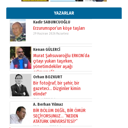
Başkan Sekmen’den Erzurum’a
bir vizyon proje daha!
02 Ağustos 2026 Pazar
YAZARLAR
Kadir SABUNCUOĞLU
Erzurumspor’un köşe taşları
29 Haziran 2026 Pazartesi
Kenan GÜLERCİ
Murat Şahsuvaroğlu ERKON’da
çıtayı yukarı taşırken,
yönetimdekiler aşağı
çekmemeli!
Orhan BOZKURT
17 Şubat 2026 Salı
Bir fotoğraf, bir şehir, bir
gazeteci… Dizginler kimin
elinde?
31 Mart 2026 Salı
A. Berhan Yılmaz
BİR BÖLÜM DEĞİL, BİR ÖMÜR
SEÇİYORSUNUZ… “NEDEN
ATATÜRK ÜNİVERSİTESİ?”
28 Temmuz 2026 Salı