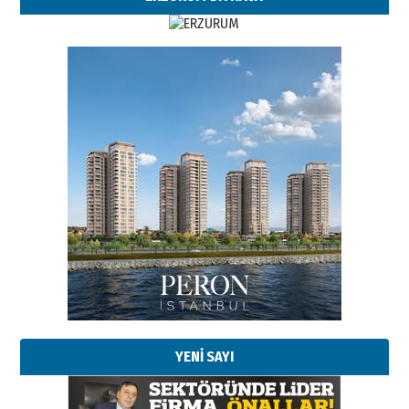
Esat BİNDESEN
Başkan Sekmen’den Erzurum’a
bir vizyon proje daha!
02 Ağustos 2026 Pazar
Kadir SABUNCUOĞLU
Erzurumspor’un köşe taşları
29 Haziran 2026 Pazartesi
YENİ SAYI
Kenan GÜLERCİ
Murat Şahsuvaroğlu ERKON’da
çıtayı yukarı taşırken,