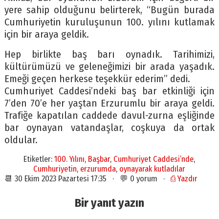
yere sahip olduğunu belirterek, “Bugün burada
Cumhuriyetin kuruluşunun 100. yılını kutlamak
için bir araya geldik.
Hep birlikte baş barı oynadık. Tarihimizi,
kültürümüzü ve geleneğimizi bir arada yaşadık.
Emeği geçen herkese teşekkür ederim” dedi.
Cumhuriyet Caddesi’ndeki baş bar etkinliği için
7’den 70’e her yaştan Erzurumlu bir araya geldi.
Trafiğe kapatılan caddede davul-zurna eşliğinde
bar oynayan vatandaşlar, coşkuya da ortak
oldular.
Etiketler:
100. Yılını
,
Başbar
,
Cumhuriyet Caddesi’nde
,
Cumhuriyetin
,
erzurumda
,
oynayarak kutladılar
📆 30 Ekim 2023 Pazartesi 17:35 · 💬 0 yorum ·
⎙ Yazdır
Bir yanıt yazın