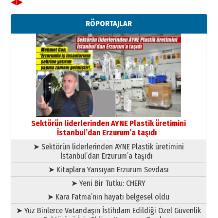
◀
▶
Ahmet Gökhan YAZICI
Ahmed Yesevi’den bir Alperen…
RÖPORTAJLAR
”Reisimiz” idi… Hakka yürüdü.!
26 Mart 2026 Perşembe
Cem Bakırcı
Ardında bıraktığı hatıralarıyla
gönül adamı Faruk Terzioğlu!
13 Mayıs 2026 Çarşamba
Esat BİNDESEN
Başkan Sekmen’den Erzurum’a
bir vizyon proje daha!
Sektörün liderlerinden AYNE Plastik üretimini
02 Ağustos 2026 Pazar
İstanbul’dan Erzurum’a taşıdı
➤ Sektörün liderlerinden AYNE Plastik üretimini
İstanbul’dan Erzurum’a taşıdı
➤ Kitaplara Yansıyan Erzurum Sevdası
➤ Yeni Bir Tutku: CHERY
➤ Kara Fatma’nın hayatı belgesel oldu
➤ Yüz Binlerce Vatandaşın İstihdam Edildiği Özel Güvenlik