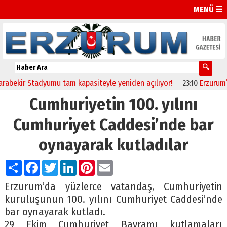
MENÜ ☰
kir Stadyumu tam kapasiteyle yeniden açılıyor!
23:10
Erzurum’da sa
Cumhuriyetin 100. yılını
Cumhuriyet Caddesi’nde bar
oynayarak kutladılar
Paylaş
Facebook
Twitter
LinkedIn
Pinterest
Email
Erzurum’da yüzlerce vatandaş, Cumhuriyetin
kuruluşunun 100. yılını Cumhuriyet Caddesi’nde
bar oynayarak kutladı.
29 Ekim Cumhuriyet Bayramı kutlamaları