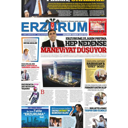
yönetimdekiler aşağı
çekmemeli!
Orhan BOZKURT
17 Şubat 2026 Salı
Bir fotoğraf, bir şehir, bir
gazeteci… Dizginler kimin
elinde?
31 Mart 2026 Salı
A. Berhan Yılmaz
BİR BÖLÜM DEĞİL, BİR ÖMÜR
SEÇİYORSUNUZ… “NEDEN
ATATÜRK ÜNİVERSİTESİ?”
28 Temmuz 2026 Salı
Ahmet Gökhan YAZICI
Ahmed Yesevi’den bir Alperen…
”Reisimiz” idi… Hakka yürüdü.!
26 Mart 2026 Perşembe
Cem Bakırcı
Ardında bıraktığı hatıralarıyla
gönül adamı Faruk Terzioğlu!
13 Mayıs 2026 Çarşamba
Esat BİNDESEN