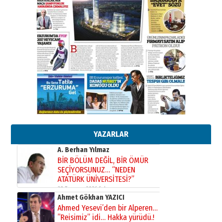
Kadir SABUNCUOĞLU
Erzurumspor’un köşe taşları
29 Haziran 2026 Pazartesi
Kenan GÜLERCİ
Murat Şahsuvaroğlu ERKON’da
çıtayı yukarı taşırken,
yönetimdekiler aşağı
çekmemeli!
Orhan BOZKURT
17 Şubat 2026 Salı
Bir fotoğraf, bir şehir, bir
gazeteci… Dizginler kimin
elinde?
YAZARLAR
31 Mart 2026 Salı
A. Berhan Yılmaz
BİR BÖLÜM DEĞİL, BİR ÖMÜR
SEÇİYORSUNUZ… “NEDEN
ATATÜRK ÜNİVERSİTESİ?”
28 Temmuz 2026 Salı
Ahmet Gökhan YAZICI
Ahmed Yesevi’den bir Alperen…
”Reisimiz” idi… Hakka yürüdü.!