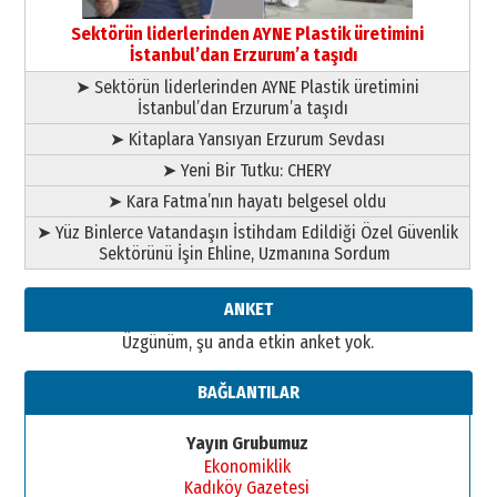
Bir fotoğraf, bir şehir, bir
gazeteci… Dizginler kimin
Sektörün liderlerinden AYNE Plastik üretimini
elinde?
İstanbul’dan Erzurum’a taşıdı
31 Mart 2026 Salı
➤ Sektörün liderlerinden AYNE Plastik üretimini
A. Berhan Yılmaz
İstanbul’dan Erzurum’a taşıdı
BİR BÖLÜM DEĞİL, BİR ÖMÜR
SEÇİYORSUNUZ… “NEDEN
➤ Kitaplara Yansıyan Erzurum Sevdası
ATATÜRK ÜNİVERSİTESİ?”
➤ Yeni Bir Tutku: CHERY
28 Temmuz 2026 Salı
Ahmet Gökhan YAZICI
➤ Kara Fatma’nın hayatı belgesel oldu
Ahmed Yesevi’den bir Alperen…
➤ Yüz Binlerce Vatandaşın İstihdam Edildiği Özel Güvenlik
”Reisimiz” idi… Hakka yürüdü.!
Sektörünü İşin Ehline, Uzmanına Sordum
26 Mart 2026 Perşembe
Cem Bakırcı
ANKET
Ardında bıraktığı hatıralarıyla
Üzgünüm, şu anda etkin anket yok.
gönül adamı Faruk Terzioğlu!
13 Mayıs 2026 Çarşamba
BAĞLANTILAR
Esat BİNDESEN
Başkan Sekmen’den Erzurum’a
Yayın Grubumuz
bir vizyon proje daha!
Ekonomiklik
02 Ağustos 2026 Pazar
Kadıköy Gazetesi