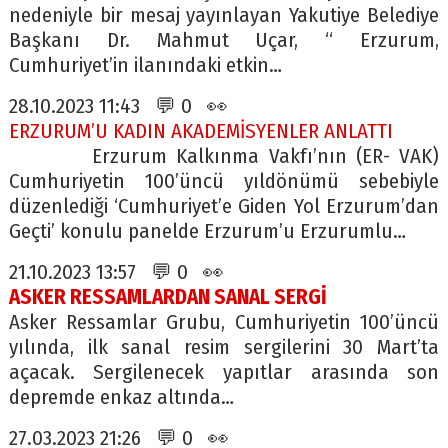
nedeniyle bir mesaj yayınlayan Yakutiye Belediye
Başkanı Dr. Mahmut Uçar, “ Erzurum,
Cumhuriyet’in ilanındaki etkin…
28.10.2023 11:43 💬 0 👀
ERZURUM’U KADIN AKADEMİSYENLER ANLATTI
Erzurum Kalkınma Vakfı’nın (ER- VAK)
Cumhuriyetin 100’üncü yıldönümü sebebiyle
düzenlediği ‘Cumhuriyet’e Giden Yol Erzurum’dan
Geçti’ konulu panelde Erzurum’u Erzurumlu…
21.10.2023 13:57 💬 0 👀
ASKER RESSAMLARDAN SANAL SERGİ
Asker Ressamlar Grubu, Cumhuriyetin 100’üncü
yılında, ilk sanal resim sergilerini 30 Mart’ta
açacak. Sergilenecek yapıtlar arasında son
depremde enkaz altında…
27.03.2023 21:26 💬 0 👀