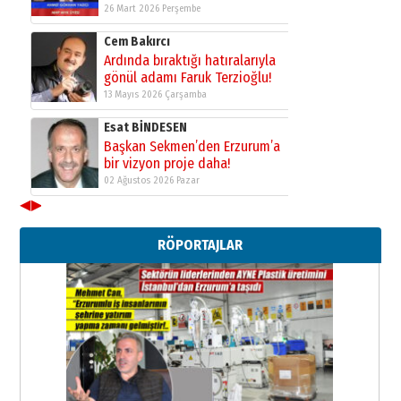
26 Mart 2026 Perşembe
Cem Bakırcı
Ardında bıraktığı hatıralarıyla
gönül adamı Faruk Terzioğlu!
13 Mayıs 2026 Çarşamba
Esat BİNDESEN
Başkan Sekmen’den Erzurum’a
bir vizyon proje daha!
02 Ağustos 2026 Pazar
◀
▶
Kadir SABUNCUOĞLU
Erzurumspor’un köşe taşları
RÖPORTAJLAR
29 Haziran 2026 Pazartesi
Kenan GÜLERCİ
Murat Şahsuvaroğlu ERKON’da
çıtayı yukarı taşırken,
yönetimdekiler aşağı
çekmemeli!
Orhan BOZKURT
17 Şubat 2026 Salı