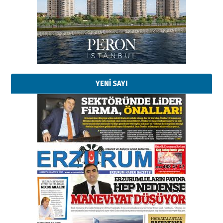
YENİ SAYI
Esat BİNDESEN
Başkan Sekmen’den Erzurum’a
bir vizyon proje daha!
02 Ağustos 2026 Pazar