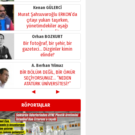
Kenan GÜLERCİ
Murat Şahsuvaroğlu ERKON’da
çıtayı yukarı taşırken,
yönetimdekiler aşağı
çekmemeli!
Orhan BOZKURT
17 Şubat 2026 Salı
Bir fotoğraf, bir şehir, bir
gazeteci… Dizginler kimin
elinde?
31 Mart 2026 Salı
A. Berhan Yılmaz
BİR BÖLÜM DEĞİL, BİR ÖMÜR
SEÇİYORSUNUZ… “NEDEN
ATATÜRK ÜNİVERSİTESİ?”
28 Temmuz 2026 Salı
◀
▶
Ahmet Gökhan YAZICI
Ahmed Yesevi’den bir
RÖPORTAJLAR
Alperen… ”Reisimiz” idi…
Hakka yürüdü.!
26 Mart 2026 Perşembe
Cem Bakırcı
Ardında bıraktığı hatıralarıyla