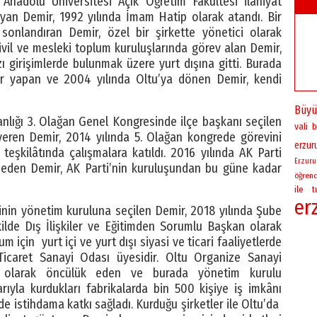
r Anadolu Üniversitesi Açık Öğretim Fakültesi ilâhiyat
n Demir, 1992 yılında İmam Hatip olarak atandı. Bir
sonlandıran Demir, özel bir şirkette yönetici olarak
ivil ve mesleki toplum kuruluşlarında görev alan Demir,
zı girişimlerde bulunmak üzere yurt dışına gitti. Burada
lar yapan ve 2004 yılında Oltu’ya dönen Demir, kendi
Büyü
anlığı 3. Olağan Genel Kongresinde ilçe başkanı seçilen
vali
b
 veren Demir, 2014 yılında 5. Olağan kongrede görevini
erzu
 teşkilâtında çalışmalara katıldı. 2016 yılında AK Parti
Erzur
t eden Demir, AK Parti’nin kuruluşundan bu güne kadar
öğrenc
ile
t
er
nin yönetim kuruluna seçilen Demir, 2018 yılında Şube
kilde Dış İlişkiler ve Eğitimden Sorumlu Başkan olarak
için yurt içi ve yurt dışı siyasi ve ticari faaliyetlerde
icaret Sanayi Odası üyesidir. Oltu Organize Sanayi
 olarak öncülük eden ve burada yönetim kurulu
arıyla kurdukları fabrikalarda bin 500 kişiye iş imkânı
istihdama katkı sağladı. Kurduğu şirketler ile Oltu’da