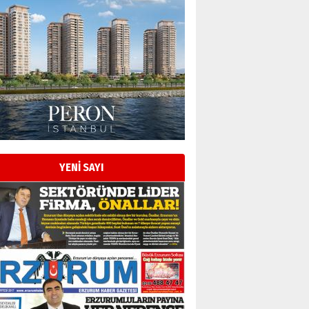
Esat BİNDESEN
Başkan Sekmen’den Erzurum’a
bir vizyon proje daha!
02 Ağustos 2026 Pazar
Kadir SABUNCUOĞLU
Erzurumspor’un köşe taşları
29 Haziran 2026 Pazartesi
YENİ SAYI
Kenan GÜLERCİ
Murat Şahsuvaroğlu ERKON’da
çıtayı yukarı taşırken,
yönetimdekiler aşağı
çekmemeli!
Orhan BOZKURT
17 Şubat 2026 Salı
Bir fotoğraf, bir şehir, bir
gazeteci… Dizginler kimin
elinde?
31 Mart 2026 Salı
A. Berhan Yılmaz