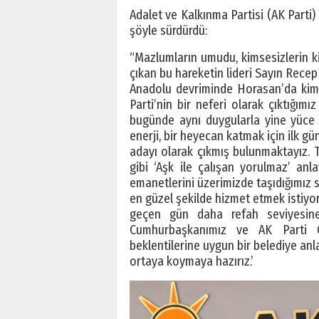
Adalet ve Kalkınma Partisi (AK Parti
şöyle sürdürdü:
“Mazlumların umudu, kimsesizlerin ki
çıkan bu hareketin lideri Sayın Recep 
Anadolu devriminde Horasan’da kim v
Parti’nin bir neferi olarak çıktığım
bugünde aynı duygularla yine yüce m
enerji, bir heyecan katmak için ilk 
adayı olarak çıkmış bulunmaktayız. T
gibi ‘Aşk ile çalışan yorulmaz’ anla
emanetlerini üzerimizde taşıdığımız 
en güzel şekilde hizmet etmek istiyor
geçen gün daha refah seviyesine
Cumhurbaşkanımız ve AK Parti G
beklentilerine uygun bir belediye anl
ortaya koymaya hazırız.’