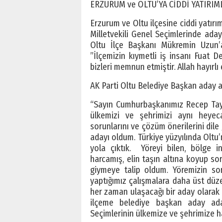
ERZURUM ve OLTU’YA CİDDİ YATIRI
Erzurum ve Oltu ilçesine ciddi yatırı
Milletvekili Genel Seçimlerinde ada
Oltu İlçe Başkanı Mükremin Uzun’
”İlçemizin kıymetli iş insanı Fuat D
bizleri memnun etmiştir. Allah hayırlı
AK Parti Oltu Belediye Başkan aday ad
“Sayın Cumhurbaşkanımız Recep Tayy
ülkemizi ve şehrimizi aynı heyec
sorunlarını ve çözüm önerilerini dil
adayı oldum. Türkiye yüzyılında Oltu
yola çıktık. Yöreyi bilen, bölge i
harcamış, elin taşın altına koyup s
giymeye talip oldum. Yöremizin so
yaptığımız çalışmalara daha üst düze
her zaman ulaşacağı bir aday olarak
ilçeme belediye başkan aday ada
Seçimlerinin ülkemize ve şehrimize ha