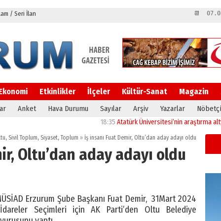
m / Seri İlan
📆 07.0
Ekonomi
Etkinlikler
İlçeler
Kültür-Sanat
Magazin
ar
Anket
Hava Durumu
Sayılar
Arşiv
Yazarlar
Nöbetçi
18:35
Atatürk Üniversitesi’nin araştırma altyapısına güçlü
ltu
,
Sivil Toplum
,
Siyaset
,
Toplum
»
İş insanı Fuat Demir, Oltu’dan aday adayı oldu
ir, Oltu’dan aday adayı oldu
i MÜSİAD Erzurum Şube Başkanı Fuat Demir, 31Mart 2024
İdareler Seçimleri için AK Parti’den Oltu Belediye
şvurusunu yaptı.