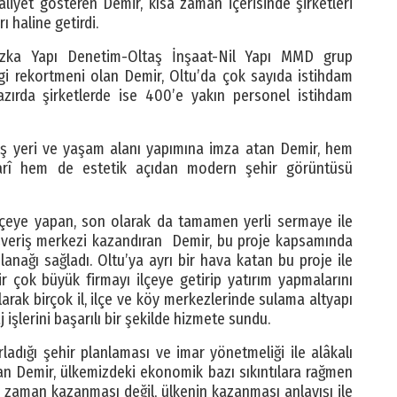
aaliyet gösteren Demir, kısa zaman içerisinde şirketleri
ı haline getirdi.
Özka Yapı Denetim-Oltaş İnşaat-Nil Yapı MMD grup
rgi rekortmeni olan Demir, Oltu’da çok sayıda istihdam
azırda şirketlerde ise 400’e yakın personel istihdam
ş yeri ve yaşam alanı yapımına imza atan Demir, hem
arî hem de estetik açıdan modern şehir görüntüsü
lçeye yapan, son olarak da tamamen yerli sermaye ile
ışveriş merkezi kazandıran Demir, bu proje kapsamında
anağı sağladı. Oltu’ya ayrı bir hava katan bu proje ile
bir çok büyük firmayı ilçeye getirip yatırım yapmalarını
arak birçok il, ilçe ve köy merkezlerinde sulama altyapı
işlerini başarılı bir şekilde hizmete sundu.
rladığı şehir planlaması ve imar yönetmeliği ile alâkalı
an Demir, ülkemizdeki ekonomik bazı sıkıntılara rağmen
r zaman kazanması değil, ülkenin kazanması anlayışı ile