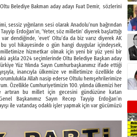
) Oltu Belediye Bakman aday adayı Fuat Demir, sözlerini
mi, sessiz yığınların sesi olarak Anadolu’nun bağrından
Tayyip Erdoğan’ın, ‘Yeter, söz milletin’ diyerek başlattığı
ar dendiğinde, ‘evet’ Oltu’da da biz varız diyerek AK
ız bu yol hikayesinde o gün hangi duygular içindeysek,
illetimize hizmetkar olmak için yeni bir yüz yeni bir
günkü aşkla 2024 seçimlerinde Oltu Belediye Başkan aday
ürkiye Yüz Yılında Sayın Cumhurbaşkanımız ifade ettiği
yışıyla, inancıyla ülkemize ve milletimize özellikle de
sorumlulukla Allah nasip ederse Oltulu hemşehrilerimize
um. Özellikle Cumhuriyetimizin 100. yılında ülkemizi her
 artıran bu millet için gecesini gündüzüne katan
enel Başkanımız Sayın Recep Tayyip Erdoğan’ın
ayışı ile vatandaş odaklı işler yapmak için var gücümüzü