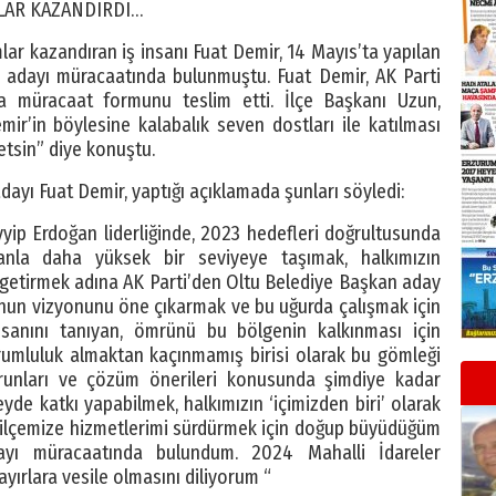
MLAR KAZANDIRDI…
mlar kazandıran iş insanı Fuat Demir, 14 Mayıs’ta yapılan
y adayı müracaatında bulunmuştu. Fuat Demir, AK Parti
a müracaat formunu teslim etti. İlçe Başkanı Uzun,
emir’in böylesine kalabalık seven dostları ile katılması
 etsin” diye konuştu.
ayı Fuat Demir, yaptığı açıklamada şunları söyledi:
ip Erdoğan liderliğinde, 2023 hedefleri doğrultusunda
anla daha yüksek bir seviyeye taşımak, halkımızın
e getirmek adına AK Parti’den Oltu Belediye Başkan aday
’nun vizyonunu öne çıkarmak ve bu uğurda çalışmak için
nsanını tanıyan, ömrünü bu bölgenin kalkınması için
orumluluk almaktan kaçınmamış birisi olarak bu gömleği
runları ve çözüm önerileri konusunda şimdiye kadar
yde katkı yapabilmek, halkımızın ‘içimizden biri’ olarak
 ilçemize hizmetlerimi sürdürmek için doğup büyüdüğüm
yı müracaatında bulundum. 2024 Mahalli İdareler
yırlara vesile olmasını diliyorum “