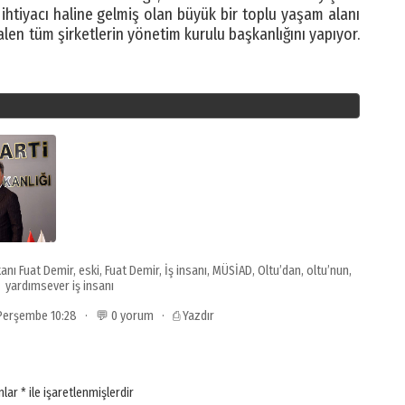
n ihtiyacı haline gelmiş olan büyük bir toplu yaşam alanı
len tüm şirketlerin yönetim kurulu başkanlığını yapıyor.
anı Fuat Demir
,
eski
,
Fuat Demir
,
İş insanı
,
MÜSİAD
,
Oltu’dan
,
oltu’nun
,
yardımsever iş insanı
 Perşembe 10:28 · 💬 0 yorum ·
⎙ Yazdır
anlar
*
ile işaretlenmişlerdir