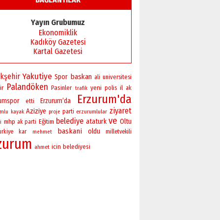
Yayın Grubumuz
Ekonomiklik
Kadıköy Gazetesi
Kartal Gazetesi
Yakutiye
kşehir
baskan
Spor
universitesi
ali
Palandöken
ir
yeni
Pasinler
polis
il
ak
trafik
Erzurum'da
rumspor
Erzurum’da
etti
ziyaret
Aziziye
parti
erzurumlular
umlu
kayak
proje
ve
belediye
ataturk
Oltu
mhp
Eğitim
i
ak parti
baskani
oldu
urkiye
kar
milletvekili
mehmet
zurum
icin
belediyesi
ahmet