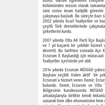
bitirdi. Yüksek öğrenimini Eskişehi
bölümünden mezun olarak tamamlaya
süre sonra imam hatiplik görevini 
çalışmaya başladı. Bu süreçte bazı s
2002 yılında ticarî faaliyetler ve ba
çeşitli Türk derneklerinde çalışma
şirketlerini kurdu.
2007 yılında Oltu AK Parti İlçe Başk
ve 7 yıl başarılı bir şekilde hizmet
devretti. Bu tarihten sonrada ilçe il
Erzurum İl Başkanlığı için müracaa
faaliyetler içerisinde yer aldı.
2014 yılında Erzurum MÜSİAD şubesi
Başkanı seçildi. Halen aktif bir şe
Erzurum’a hizmet veren Demir, Erzurum 
bulundu. Demir, Erzurum ve Oltu T
Bölgesinin kurulmasında MÜSİAD
arkadaşlarıyla birlikte kendi imkanl
sunarak hem ülke ekonomisine hem de 