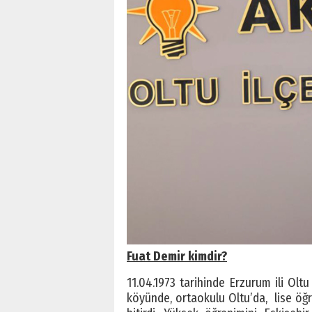
Fuat Demir kimdir?
11.04.1973 tarihinde Erzurum ili Olt
köyünde, ortaokulu Oltu’da, lise öğr