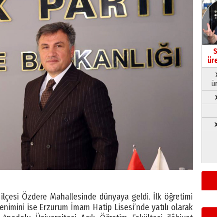
S
ür
ü
➤
u ilçesi Özdere Mahallesinde dünyaya geldi. İlk öğretimi
enimini ise Erzurum İmam Hatip Lisesi’nde yatılı olarak