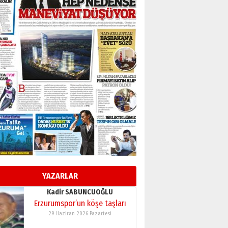
BİR BÖLÜM DEĞİL, BİR ÖMÜR
SEÇİYORSUNUZ… “NEDEN
ATATÜRK ÜNİVERSİTESİ?”
28 Temmuz 2026 Salı
Ahmet Gökhan YAZICI
Ahmed Yesevi’den bir
Alperen… ”Reisimiz” idi…
Hakka yürüdü.!
26 Mart 2026 Perşembe
Cem Bakırcı
Ardında bıraktığı hatıralarıyla
gönül adamı Faruk Terzioğlu!
13 Mayıs 2026 Çarşamba
Esat BİNDESEN
Başkan Sekmen’den Erzurum’a
bir vizyon proje daha!
YAZARLAR
02 Ağustos 2026 Pazar
Kadir SABUNCUOĞLU
Erzurumspor’un köşe taşları
29 Haziran 2026 Pazartesi