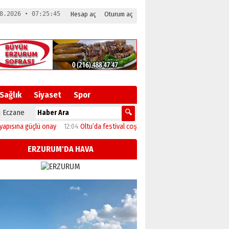
8.2026 • 07:25:46
Hesap aç
Oturum aç
Sağlık
Siyaset
Spor
 Eczane
 onay
12:04
Oltu’da festival coşkusu konserle zirveye ulaştı
11:46
Başkan Se
ERZURUM'DA HAVA