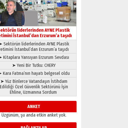
gönül adamı Faruk Terzioğlu!
13 Mayıs 2026 Çarşamba
Esat BİNDESEN
Başkan Sekmen’den Erzurum’a
bir vizyon proje daha!
ektörün liderlerinden AYNE Plastik
02 Ağustos 2026 Pazar
etimini İstanbul’dan Erzurum’a taşıdı
➤ Sektörün liderlerinden AYNE Plastik
retimini İstanbul’dan Erzurum’a taşıdı
➤ Kitaplara Yansıyan Erzurum Sevdası
➤ Yeni Bir Tutku: CHERY
 Kara Fatma’nın hayatı belgesel oldu
➤ Yüz Binlerce Vatandaşın İstihdam
Edildiği Özel Güvenlik Sektörünü İşin
Ehline, Uzmanına Sordum
ANKET
Üzgünüm, şu anda etkin anket yok.
BAĞLANTILAR