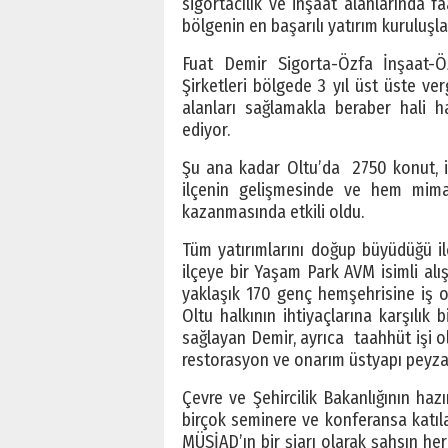
sigortacılık ve inşaat alanlarında f
bölgenin en başarılı yatırım kuruluşlar
Fuat Demir Sigorta-Özfa İnşaat-
Şirketleri bölgede 3 yıl üst üste ve
alanları sağlamakla beraber hali h
ediyor.
Şu ana kadar Oltu’da 2750 konut, i
ilçenin gelişmesinde ve hem mim
kazanmasında etkili oldu.
Tüm yatırımlarını doğup büyüdüğü i
ilçeye bir Yaşam Park AVM isimli al
yaklaşık 170 genç hemşehrisine iş ol
Oltu halkının ihtiyaçlarına karşılık 
sağlayan Demir, ayrıca taahhüt işi ol
restorasyon ve onarım üstyapı peyzaj 
Çevre ve Şehircilik Bakanlığının hazı
birçok seminere ve konferansa katıl
MÜSİAD’ın bir şiarı olarak şahsın he