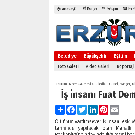
📰 Künye
✉ İletişim
☎ Rekla
🏠 Anasayfa
Belediye
Büyükşehir
Eğitim
Foto Galeri
Video Galeri
Röportajl
Erzurum Haber Gazetesi
»
Belediye
,
Genel
,
Manşet
,
O
İş insanı Fuat Dem
Paylaş
Facebook
Twitter
LinkedIn
Pinterest
Email
Oltu’nun yardımsever iş insanı esk
tarihinde yapılacak olan Mahalli 
Başkanlığı’na aday adaylığı resmi ba