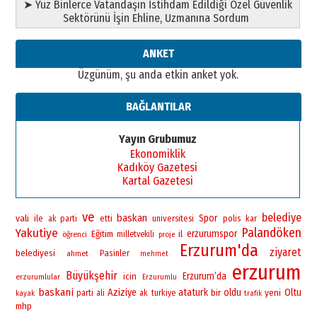
➤ Yüz Binlerce Vatandaşın İstihdam Edildiği Özel Güvenlik
”Reisimiz” idi… Hakka yürüdü.!
Sektörünü İşin Ehline, Uzmanına Sordum
26 Mart 2026 Perşembe
Cem Bakırcı
ANKET
Ardında bıraktığı hatıralarıyla
Üzgünüm, şu anda etkin anket yok.
gönül adamı Faruk Terzioğlu!
13 Mayıs 2026 Çarşamba
BAĞLANTILAR
Esat BİNDESEN
Başkan Sekmen’den Erzurum’a
Yayın Grubumuz
bir vizyon proje daha!
Ekonomiklik
02 Ağustos 2026 Pazar
Kadıköy Gazetesi
Kartal Gazetesi
ve
belediye
baskan
vali
Spor
ile
universitesi
polis
ak parti
etti
kar
Palandöken
Yakutiye
erzurumspor
Eğitim
il
öğrenci
milletvekili
proje
Erzurum'da
ziyaret
belediyesi
Pasinler
ahmet
mehmet
erzurum
Büyükşehir
Erzurum’da
icin
erzurumlular
Erzurumlu
baskani
Aziziye
ataturk
bir
oldu
yeni
Oltu
parti
ali
ak
turkiye
kayak
trafik
mhp