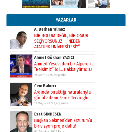
Orhan BOZKURT
17 Şubat 2026 Salı
Bir fotoğraf, bir şehir, bir
gazeteci… Dizginler kimin
elinde?
YAZARLAR
31 Mart 2026 Salı
A. Berhan Yılmaz
BİR BÖLÜM DEĞİL, BİR ÖMÜR
SEÇİYORSUNUZ… “NEDEN
ATATÜRK ÜNİVERSİTESİ?”
28 Temmuz 2026 Salı
Ahmet Gökhan YAZICI
Ahmed Yesevi’den bir Alperen…
”Reisimiz” idi… Hakka yürüdü.!
26 Mart 2026 Perşembe
Cem Bakırcı
Ardında bıraktığı hatıralarıyla
gönül adamı Faruk Terzioğlu!
13 Mayıs 2026 Çarşamba
Esat BİNDESEN
Başkan Sekmen’den Erzurum’a
bir vizyon proje daha!
02 Ağustos 2026 Pazar