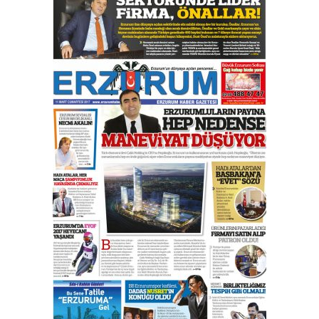
Esat BİNDESEN
Başkan Sekmen’den Erzurum’a
bir vizyon proje daha!
02 Ağustos 2026 Pazar
Kadir SABUNCUOĞLU
Erzurumspor’un köşe taşları
29 Haziran 2026 Pazartesi
Kenan GÜLERCİ
Murat Şahsuvaroğlu ERKON’da
çıtayı yukarı taşırken,
yönetimdekiler aşağı
çekmemeli!