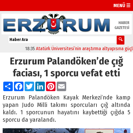
MENÜ ☰
18:35
Atatürk Üniversitesi’nin araştırma altyapısına güçlü on
Erzurum Palandöken’de çığ
faciası, 1 sporcu vefat etti
Paylaş
Facebook
Twitter
LinkedIn
Pinterest
Email
Erzurum Palandöken Kayak Merkezi’nde kamp
yapan Judo Milli takımı sporcuları çığ altında
kaldı. 1 sporcunun hayatını kaybettiği çığda 5
sporcu da yaralandı.