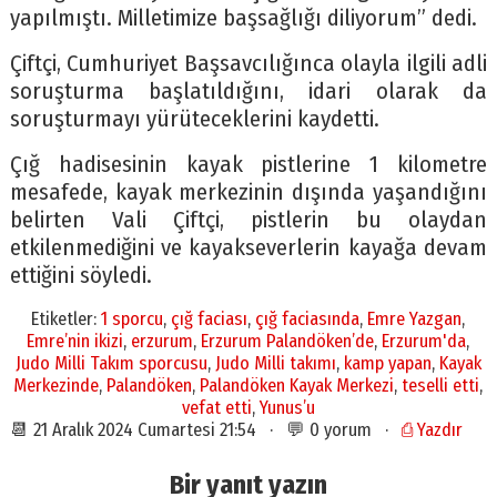
yapılmıştı. Milletimize başsağlığı diliyorum” dedi.
Çiftçi, Cumhuriyet Başsavcılığınca olayla ilgili adli
soruşturma başlatıldığını, idari olarak da
soruşturmayı yürüteceklerini kaydetti.
Çığ hadisesinin kayak pistlerine 1 kilometre
mesafede, kayak merkezinin dışında yaşandığını
belirten Vali Çiftçi, pistlerin bu olaydan
etkilenmediğini ve kayakseverlerin kayağa devam
ettiğini söyledi.
Etiketler:
1 sporcu
,
çığ faciası
,
çığ faciasında
,
Emre Yazgan
,
Emre’nin ikizi
,
erzurum
,
Erzurum Palandöken’de
,
Erzurum'da
,
Judo Milli Takım sporcusu
,
Judo Milli takımı
,
kamp yapan
,
Kayak
Merkezinde
,
Palandöken
,
Palandöken Kayak Merkezi
,
teselli etti
,
vefat etti
,
Yunus’u
📆 21 Aralık 2024 Cumartesi 21:54 · 💬 0 yorum ·
⎙ Yazdır
Bir yanıt yazın