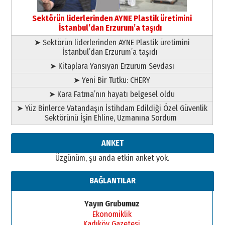
Başkan Sekmen’den Erzurum’a
bir vizyon proje daha!
Sektörün liderlerinden AYNE Plastik üretimini
02 Ağustos 2026 Pazar
İstanbul’dan Erzurum’a taşıdı
➤ Sektörün liderlerinden AYNE Plastik üretimini
İstanbul’dan Erzurum’a taşıdı
➤ Kitaplara Yansıyan Erzurum Sevdası
➤ Yeni Bir Tutku: CHERY
➤ Kara Fatma’nın hayatı belgesel oldu
➤ Yüz Binlerce Vatandaşın İstihdam Edildiği Özel Güvenlik
Sektörünü İşin Ehline, Uzmanına Sordum
ANKET
Üzgünüm, şu anda etkin anket yok.
BAĞLANTILAR
Yayın Grubumuz
Ekonomiklik
Kadıköy Gazetesi