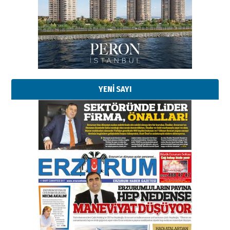
Başkan Sekmen’den Erzurum’a
bir vizyon proje daha!
02 Ağustos 2026 Pazar
Kadir SABUNCUOĞLU
Erzurumspor’un köşe taşları
29 Haziran 2026 Pazartesi
YENİ SAYI
Kenan GÜLERCİ
Murat Şahsuvaroğlu ERKON’da
çıtayı yukarı taşırken,
yönetimdekiler aşağı
çekmemeli!
Orhan BOZKURT
17 Şubat 2026 Salı
Bir fotoğraf, bir şehir, bir
gazeteci… Dizginler kimin
elinde?
31 Mart 2026 Salı
A. Berhan Yılmaz
BİR BÖLÜM DEĞİL, BİR ÖMÜR
SEÇİYORSUNUZ… “NEDEN
ATATÜRK ÜNİVERSİTESİ?”