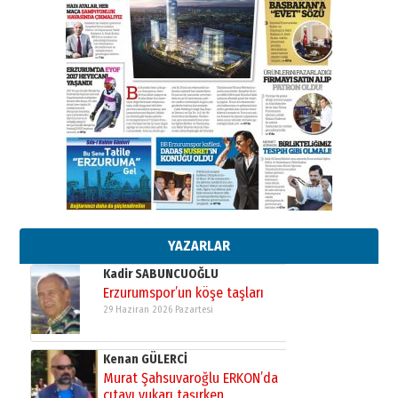
28 Temmuz 2026 Salı
Ahmet Gökhan YAZICI
Ahmed Yesevi’den bir Alperen…
”Reisimiz” idi… Hakka yürüdü.!
26 Mart 2026 Perşembe
Cem Bakırcı
Ardında bıraktığı hatıralarıyla
gönül adamı Faruk Terzioğlu!
13 Mayıs 2026 Çarşamba
Esat BİNDESEN
Başkan Sekmen’den Erzurum’a
bir vizyon proje daha!
02 Ağustos 2026 Pazar
YAZARLAR
Kadir SABUNCUOĞLU
Erzurumspor’un köşe taşları
29 Haziran 2026 Pazartesi
Kenan GÜLERCİ
Murat Şahsuvaroğlu ERKON’da
çıtayı yukarı taşırken,