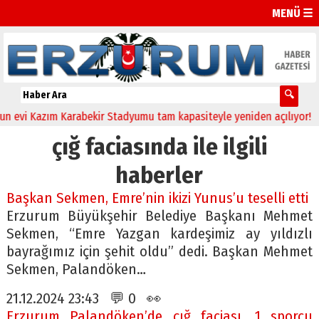
MENÜ ☰
evi Kazım Karabekir Stadyumu tam kapasiteyle yeniden açılıyor!
23
çığ faciasında ile ilgili
haberler
Başkan Sekmen, Emre’nin ikizi Yunus’u teselli etti
Erzurum Büyükşehir Belediye Başkanı Mehmet
Sekmen, “Emre Yazgan kardeşimiz ay yıldızlı
bayrağımız için şehit oldu” dedi. Başkan Mehmet
Sekmen, Palandöken…
21.12.2024 23:43 💬 0 👀
Erzurum Palandöken’de çığ faciası, 1 sporcu