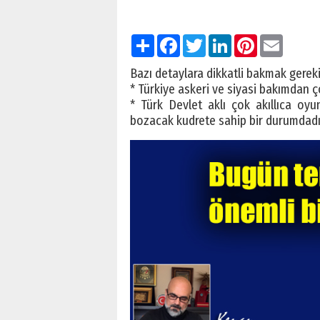
Paylaş
Facebook
Twitter
LinkedIn
Pinterest
Email
Bazı detaylara dikkatli bakmak gereki
* Türkiye askeri ve siyasi bakımdan ç
* Türk Devlet aklı çok akıllıca oyu
bozacak kudrete sahip bir durumdadı