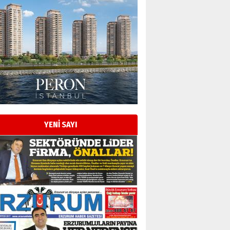
Esat BİNDESEN
Başkan Sekmen’den Erzurum’a
bir vizyon proje daha!
02 Ağustos 2026 Pazar
Kadir SABUNCUOĞLU
Erzurumspor’un köşe taşları
29 Haziran 2026 Pazartesi
YENİ SAYI
Kenan GÜLERCİ
Murat Şahsuvaroğlu ERKON’da
çıtayı yukarı taşırken,
yönetimdekiler aşağı
çekmemeli!
Orhan BOZKURT
17 Şubat 2026 Salı
Bir fotoğraf, bir şehir, bir
gazeteci… Dizginler kimin
elinde?
31 Mart 2026 Salı
A. Berhan Yılmaz