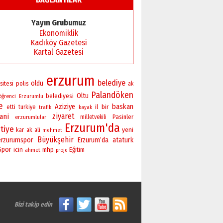
Yayın Grubumuz
Ekonomiklik
Kadıköy Gazetesi
Kartal Gazetesi
erzurum
belediye
oldu
sitesi
polis
ak
Palandöken
Oltu
belediyesi
öğrenci
Erzurumlu
e
baskan
Aziziye
bir
il
etti
turkiye
trafik
kayak
ziyaret
ani
Pasinler
erzurumlular
milletvekili
Erzurum'da
tiye
yeni
kar
ak
ali
mehmet
Büyükşehir
erzurumspor
Erzurum’da
ataturk
Spor
icin
mhp
Eğitim
ahmet
proje
Bizi takip edin