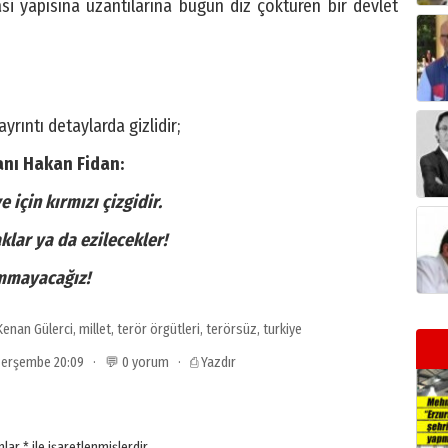
si yapısına uzantılarına bugün diz çöktüren bir devlet
rıntı detaylarda gizlidir;
anı Hakan Fidan:
 için kırmızı çizgidir.
klar ya da ezilecekler!
ummayacağız!
Kenan Gülerci
,
millet
,
terör örgütleri
,
terörsüz
,
turkiye
 Perşembe 20:09 · 💬 0 yorum ·
⎙ Yazdır
anlar
*
ile işaretlenmişlerdir