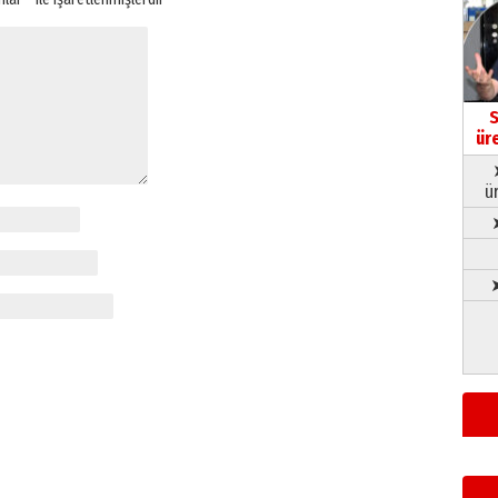
S
ür
ü
➤