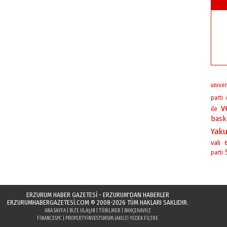
univer
parti
v
ile
bask
Yaku
vali
parti
ERZURUM HABER GAZETESİ - ERZURUM'DAN HABERLER
ERZURUMHABERGAZETESI.COM
© 2008-2026 TÜM HAKLARI SAKLIDIR.
ANA SAYFA
|
BIZE ULAŞIN
|
TÜBILMER
|
BAHÇEHAVUZ
FINANCESPC
|
PROPERTYINVESTS
MSPA JAKUZI YEDEK FILTRE