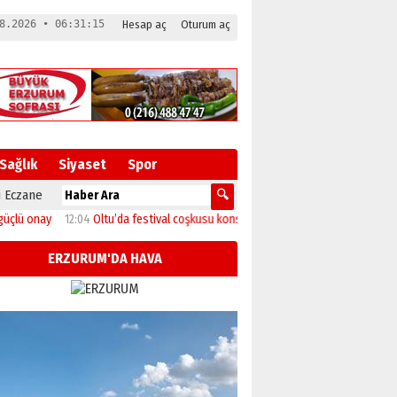
8.2026 • 06:31:15
Hesap aç
Oturum aç
Sağlık
Siyaset
Spor
 Eczane
onay
12:04
Oltu’da festival coşkusu konserle zirveye ulaştı
11:46
Başkan Sek
ERZURUM'DA HAVA