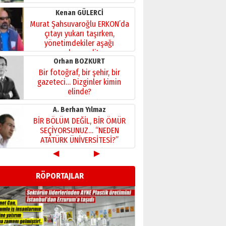
Kenan GÜLERCİ
Murat Şahsuvaroğlu ERKON’da
çıtayı yukarı taşırken,
yönetimdekiler aşağı
çekmemeli!
Orhan BOZKURT
17 Şubat 2026 Salı
Bir fotoğraf, bir şehir, bir
gazeteci… Dizginler kimin
elinde?
31 Mart 2026 Salı
A. Berhan Yılmaz
BİR BÖLÜM DEĞİL, BİR ÖMÜR
SEÇİYORSUNUZ… “NEDEN
ATATÜRK ÜNİVERSİTESİ?”
28 Temmuz 2026 Salı
◀
▶
Ahmet Gökhan YAZICI
Ahmed Yesevi’den bir
RÖPORTAJLAR
Alperen… ”Reisimiz” idi…
Hakka yürüdü.!
26 Mart 2026 Perşembe
Cem Bakırcı
Ardında bıraktığı hatıralarıyla