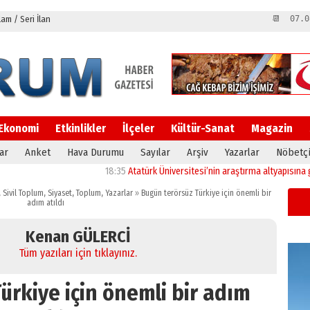
m / Seri İlan
📆 07.0
Ekonomi
Etkinlikler
İlçeler
Kültür-Sanat
Magazin
ar
Anket
Hava Durumu
Sayılar
Arşiv
Yazarlar
Nöbetçi
18:35
Atatürk Üniversitesi’nin araştırma altyapısına güçlü 
,
Sivil Toplum
,
Siyaset
,
Toplum
,
Yazarlar
»
Bugün terörsüz Türkiye için önemli bir
adım atıldı
Kenan GÜLERCİ
Tüm yazıları için tıklayınız.
ürkiye için önemli bir adım