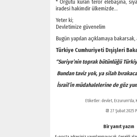
* Örgütü kuran terör elebaşına, siya
iradesi hakimdir ülkemizde…
Yeter ki;
Devletimize güvenelim
Bugün yapılan açıklamaya bakarsak, ay
Türkiye Cumhuriyeti Dışişleri Bak
“Suriye’nin toprak bütünlüğü Türkiye
Bundan taviz yok, ya silah bırakaca
İsrail’in müdahalelerine de göz y
Etiketler:
devlet
,
Erzurum'da
,
📆 27 Şubat 2025
Bir yanıt yazın
E-posta adresiniz yayınlanmayacak.
Gerekli al