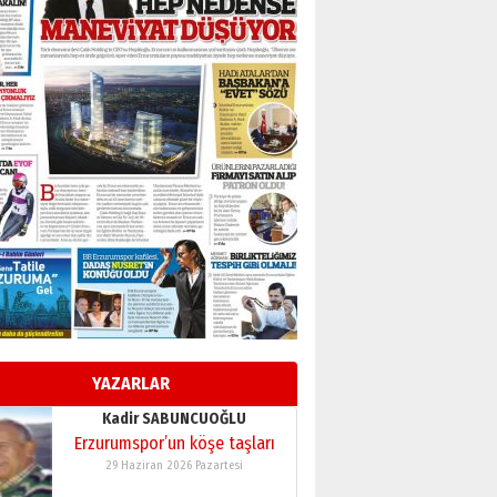
BİR BÖLÜM DEĞİL, BİR ÖMÜR
SEÇİYORSUNUZ… “NEDEN
ATATÜRK ÜNİVERSİTESİ?”
28 Temmuz 2026 Salı
Ahmet Gökhan YAZICI
Ahmed Yesevi’den bir
Alperen… ”Reisimiz” idi…
Hakka yürüdü.!
26 Mart 2026 Perşembe
Cem Bakırcı
Ardında bıraktığı hatıralarıyla
gönül adamı Faruk Terzioğlu!
13 Mayıs 2026 Çarşamba
Esat BİNDESEN
Başkan Sekmen’den Erzurum’a
bir vizyon proje daha!
YAZARLAR
02 Ağustos 2026 Pazar
Kadir SABUNCUOĞLU
Erzurumspor’un köşe taşları
29 Haziran 2026 Pazartesi