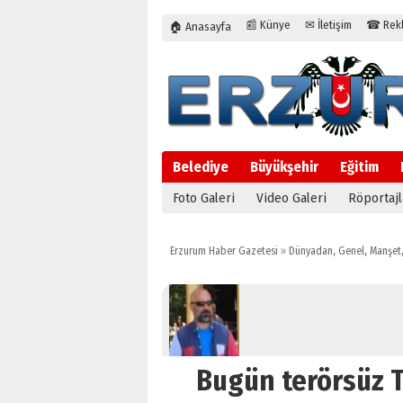
📰 Künye
✉ İletişim
☎ Rekla
🏠 Anasayfa
Belediye
Büyükşehir
Eğitim
Foto Galeri
Video Galeri
Röportajl
Erzurum Haber Gazetesi
»
Dünyadan
,
Genel
,
Manşet
Bugün terörsüz T