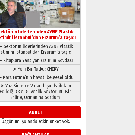
gönül adamı Faruk Terzioğlu!
13 Mayıs 2026 Çarşamba
Esat BİNDESEN
Başkan Sekmen’den Erzurum’a
bir vizyon proje daha!
ektörün liderlerinden AYNE Plastik
02 Ağustos 2026 Pazar
etimini İstanbul’dan Erzurum’a taşıdı
➤ Sektörün liderlerinden AYNE Plastik
retimini İstanbul’dan Erzurum’a taşıdı
➤ Kitaplara Yansıyan Erzurum Sevdası
➤ Yeni Bir Tutku: CHERY
 Kara Fatma’nın hayatı belgesel oldu
➤ Yüz Binlerce Vatandaşın İstihdam
Edildiği Özel Güvenlik Sektörünü İşin
Ehline, Uzmanına Sordum
ANKET
Üzgünüm, şu anda etkin anket yok.
BAĞLANTILAR