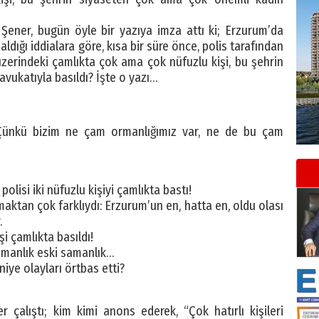
ner, bugün öyle bir yazıya imza attı ki; Erzurum’da
dığı iddialara göre, kısa bir süre önce, polis tarafından
erindeki çamlıkta çok ama çok nüfuzlu kişi, bu şehrin
vukatıyla basıldı? İşte o yazı…
 Çünkü bizim ne çam ormanlığımız var, ne de bu çam
lisi iki nüfuzlu kişiyi çamlıkta bastı!
ktan çok farklıydı: Erzurum’un en, hatta en, oldu olası
.
şi çamlıkta basıldı!
samanlık eski samanlık…
niye olayları örtbas etti?
 çalıştı; kim kimi anons ederek, “Çok hatırlı kişileri