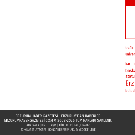
trafik
univer
kar
bask
atatu
Er
beled
ERZURUM HABER GAZETESİ - ERZURUM'DAN HABERLER
ERZURUMHABERGAZETESI.COM
© 2008-2026 TÜM HAKLARI SAKLIDIR.
ANA SAYFA
|
BIZE ULAŞIN
|
TÜBILMER
|
BAHÇEHAVUZ
SCHOLARSPLATFORM
|
HOMGARDN
MSPA JAKUZI YEDEK FILTRE