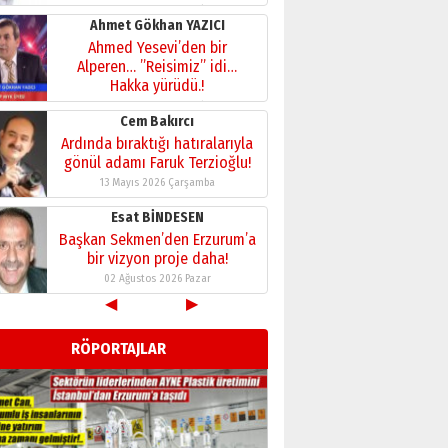
28 Temmuz 2026 Salı
Ahmet Gökhan YAZICI
Ahmed Yesevi’den bir
Alperen… ”Reisimiz” idi…
Hakka yürüdü.!
26 Mart 2026 Perşembe
Cem Bakırcı
Ardında bıraktığı hatıralarıyla
gönül adamı Faruk Terzioğlu!
13 Mayıs 2026 Çarşamba
Esat BİNDESEN
Başkan Sekmen’den Erzurum’a
bir vizyon proje daha!
02 Ağustos 2026 Pazar
◀
▶
Kadir SABUNCUOĞLU
Erzurumspor’un köşe taşları
RÖPORTAJLAR
29 Haziran 2026 Pazartesi
Kenan GÜLERCİ
Murat Şahsuvaroğlu ERKON’da