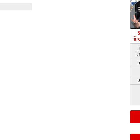
S
ür
ü
➤