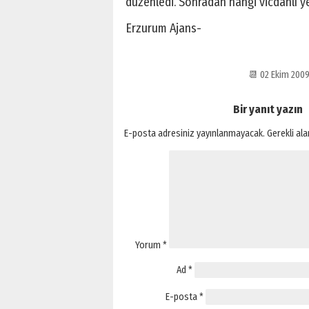
düzenledi. Sonradan hangi vicdanlı ye
Erzurum Ajans-
📆 02 Ekim 20
Bir yanıt yazın
E-posta adresiniz yayınlanmayacak.
Gerekli al
Yorum
*
Ad
*
E-posta
*