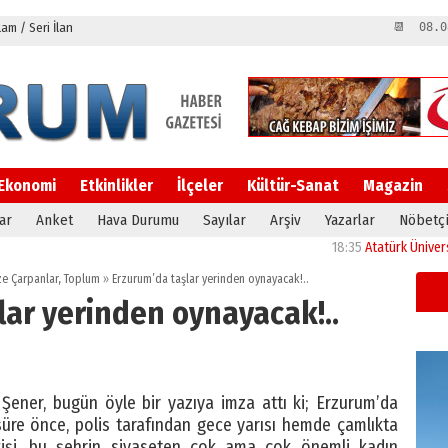
m / Seri İlan
📆 08.0
Ekonomi
Etkinlikler
İlçeler
Kültür-Sanat
Magazin
ar
Anket
Hava Durumu
Sayılar
Arşiv
Yazarlar
Nöbetçi
18:35
Atatürk Üniversitesi’n
e Çarpanlar
,
Toplum
»
Erzurum’da taşlar yerinden oynayacak!..
lar yerinden oynayacak!..
ner, bugün öyle bir yazıya imza attı ki; Erzurum’da
üre önce, polis tarafından gece yarısı hemde çamlıkta
şi, bu şehrin siyaseten çok ama çok önemli kadın