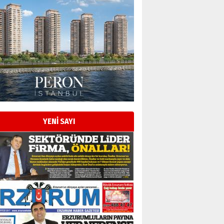
YENİ SAYI
Esat BİNDESEN