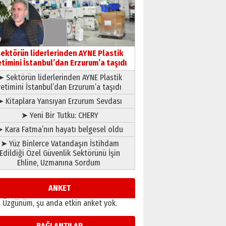
çıtayı yukarı taşırken,
yönetimdekiler aşağı
çekmemeli!
Orhan BOZKURT
17 Şubat 2026 Salı
Bir fotoğraf, bir şehir, bir
gazeteci… Dizginler kimin
ektörün liderlerinden AYNE Plastik
elinde?
etimini İstanbul’dan Erzurum’a taşıdı
31 Mart 2026 Salı
➤ Sektörün liderlerinden AYNE Plastik
A. Berhan Yılmaz
retimini İstanbul’dan Erzurum’a taşıdı
BİR BÖLÜM DEĞİL, BİR ÖMÜR
SEÇİYORSUNUZ… “NEDEN
➤ Kitaplara Yansıyan Erzurum Sevdası
ATATÜRK ÜNİVERSİTESİ?”
➤ Yeni Bir Tutku: CHERY
28 Temmuz 2026 Salı
Ahmet Gökhan YAZICI
 Kara Fatma’nın hayatı belgesel oldu
Ahmed Yesevi’den bir
➤ Yüz Binlerce Vatandaşın İstihdam
Alperen… ”Reisimiz” idi…
Edildiği Özel Güvenlik Sektörünü İşin
Hakka yürüdü.!
Ehline, Uzmanına Sordum
26 Mart 2026 Perşembe
Cem Bakırcı
Ardında bıraktığı hatıralarıyla
ANKET
gönül adamı Faruk Terzioğlu!
Üzgünüm, şu anda etkin anket yok.
13 Mayıs 2026 Çarşamba
Esat BİNDESEN
BAĞLANTILAR