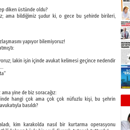
ep diken üstünde oldu?
; ama bildiğimiz şudur ki, o gece bu şehirde birileri,
zlaşmasını yapıyor bilemiyoruz!
tmıştı:
yoruz; lakin işin içinde avukat kelimesi geçince nedendir
i…
ta”
 ama yine de biz soracağız:
inde hangi çok ama çok çok nüfuzlu kişi, bu şehrin
vukatıyla basıldı?
kaladı, kim karakolda nasıl bir kurtarma operasyonu