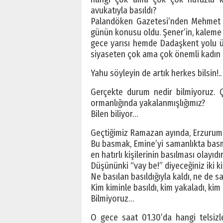
avukatıyla basıldı?
Palandöken Gazetesi’nden Mehmet Şe
günün konusu oldu. Şener’in, kaleme al
gece yarısı hemde Dadaşkent yolu üz
siyaseten çok ama çok önemli kadın a
Yahu söyleyin de artık herkes bilsin!..
Gerçekte durum nedir bilmiyoruz.
ormanlığında yakalanmışlığımız?
Bilen biliyor…
Geçtiğimiz Ramazan ayında, Erzurum po
Bu basmak, Emine’yi samanlıkta basma
en hatırlı kişilerinin basılması olayıdır
Düşününki “vay be!” diyeceğiniz iki ki
Ne basılan basıldığıyla kaldı, ne de 
Kim kiminle basıldı, kim yakaladı, kim 
Bilmiyoruz…
O gece saat 01.30’da hangi telsizler