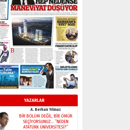
Başkan Sekmen’den Erzurum’a
bir vizyon proje daha!
02 Ağustos 2026 Pazar
Kadir SABUNCUOĞLU
Erzurumspor’un köşe taşları
29 Haziran 2026 Pazartesi
Kenan GÜLERCİ
Murat Şahsuvaroğlu ERKON’da
çıtayı yukarı taşırken,
yönetimdekiler aşağı
çekmemeli!
Orhan BOZKURT
17 Şubat 2026 Salı
Bir fotoğraf, bir şehir, bir
gazeteci… Dizginler kimin
elinde?
YAZARLAR
31 Mart 2026 Salı
A. Berhan Yılmaz
BİR BÖLÜM DEĞİL, BİR ÖMÜR
SEÇİYORSUNUZ… “NEDEN
ATATÜRK ÜNİVERSİTESİ?”