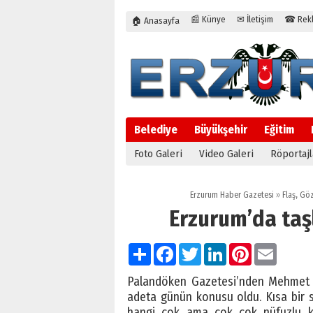
📰 Künye
✉ İletişim
☎ Rekla
🏠 Anasayfa
Belediye
Büyükşehir
Eğitim
Foto Galeri
Video Galeri
Röportajl
Erzurum Haber Gazetesi
»
Flaş
,
Göz
Erzurum’da taş
Paylaş
Facebook
Twitter
LinkedIn
Pinterest
Email
Palandöken Gazetesi’nden Mehmet Şe
adeta günün konusu oldu. Kısa bir s
hangi çok ama çok çok nüfuzlu ki