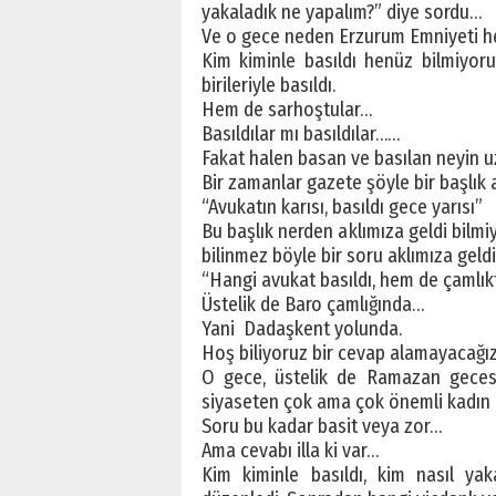
yakaladık ne yapalım?” diye sordu…
Ve o gece neden Erzurum Emniyeti h
Kim kiminle basıldı henüz bilmiyoruz
birileriyle basıldı.
Hem de sarhoştular…
Basıldılar mı basıldılar……
Fakat halen basan ve basılan neyin u
Bir zamanlar gazete şöyle bir başlık a
“Avukatın karısı, basıldı gece yarısı”
Bu başlık nerden aklımıza geldi bilmi
bilinmez böyle bir soru aklımıza geld
“Hangi avukat basıldı, hem de çamlık
Üstelik de Baro çamlığında…
Yani Dadaşkent yolunda.
Hoş biliyoruz bir cevap alamayacağız
O gece, üstelik de Ramazan geces
siyaseten çok ama çok önemli kadın a
Soru bu kadar basit veya zor…
Ama cevabı illa ki var…
Kim kiminle basıldı, kim nasıl ya