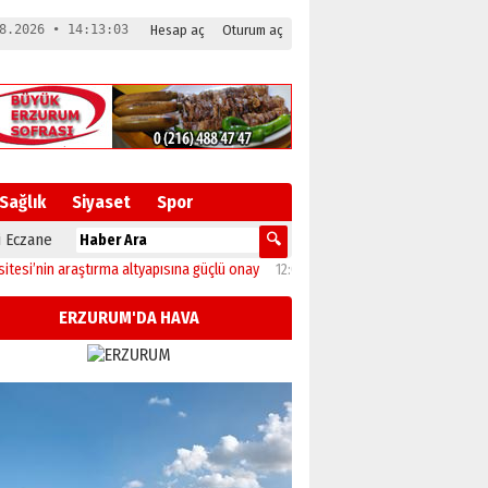
8.2026 • 14:13:04
Hesap aç
Oturum aç
Sağlık
Siyaset
Spor
 Eczane
in araştırma altyapısına güçlü onay
12:04
Oltu’da festival coşkusu konserle zir
ERZURUM'DA HAVA