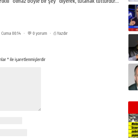
tkili “olmaz böyle bir şey” diyerek, tutanak tutturdu!…
09 Cuma 00:14 · 💬 0 yorum ·
⎙ Yazdır
anlar
*
ile işaretlenmişlerdir