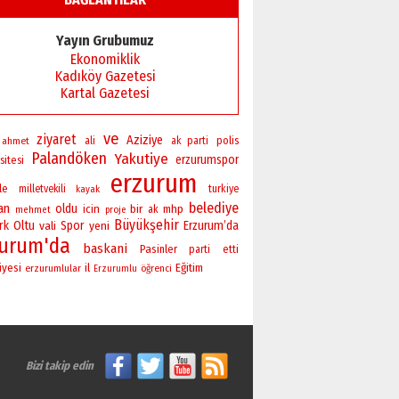
Başkan Sekmen’den Erzurum’a
bir vizyon proje daha!
Yayın Grubumuz
02 Ağustos 2026 Pazar
Ekonomiklik
Kadıköy Gazetesi
Kartal Gazetesi
ve
ziyaret
Aziziye
polis
ahmet
ali
ak parti
Palandöken
Yakutiye
erzurumspor
sitesi
erzurum
ile
milletvekili
turkiye
kayak
belediye
an
oldu
bir
icin
mhp
ak
mehmet
proje
Büyükşehir
rk
Oltu
vali
Spor
yeni
Erzurum’da
zurum'da
baskani
Pasinler
parti
etti
iyesi
il
Eğitim
erzurumlular
öğrenci
Erzurumlu
Bizi takip edin