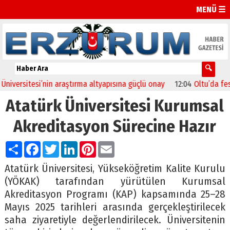
MENÜ ☰
rsitesi’nin araştırma altyapısına güçlü onay
12:04
Oltu’da festival 
Atatürk Üniversitesi Kurumsal
Akreditasyon Sürecine Hazır
Paylaş
Facebook
Twitter
LinkedIn
Pinterest
Email
Atatürk Üniversitesi, Yükseköğretim Kalite Kurulu
(YÖKAK) tarafından yürütülen Kurumsal
Akreditasyon Programı (KAP) kapsamında 25–28
Mayıs 2025 tarihleri arasında gerçekleştirilecek
saha ziyaretiyle değerlendirilecek. Üniversitenin