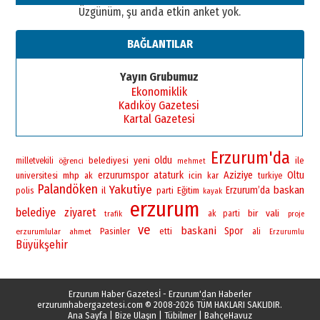
Üzgünüm, şu anda etkin anket yok.
BAĞLANTILAR
Yayın Grubumuz
Ekonomiklik
Kadıköy Gazetesi
Kartal Gazetesi
Erzurum'da
yeni
oldu
belediyesi
ile
milletvekili
öğrenci
mehmet
erzurumspor
ataturk
Aziziye
Oltu
universitesi
mhp
icin
ak
kar
turkiye
Palandöken
Yakutiye
baskan
Erzurum’da
polis
il
Eğitim
parti
kayak
erzurum
belediye
ziyaret
bir
vali
ak parti
trafik
proje
ve
baskani
Spor
Pasinler
erzurumlular
ahmet
etti
ali
Erzurumlu
Büyükşehir
Erzurum Haber Gazetesİ - Erzurum'dan Haberler
erzurumhabergazetesi.com
© 2008-2026 TÜM HAKLARI SAKLIDIR.
Ana Sayfa
|
Bize Ulaşın
|
Tübilmer
|
BahçeHavuz