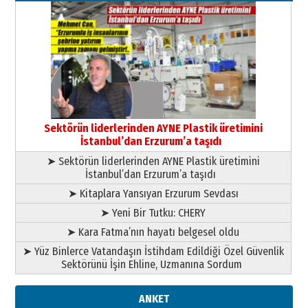
26 Mart 2026 Perşembe
Cem Bakırcı
Ardında bıraktığı hatıralarıyla
gönül adamı Faruk Terzioğlu!
13 Mayıs 2026 Çarşamba
Esat BİNDESEN
Başkan Sekmen’den Erzurum’a
bir vizyon proje daha!
Sektörün liderlerinden AYNE Plastik üretimini
02 Ağustos 2026 Pazar
İstanbul’dan Erzurum’a taşıdı
➤ Sektörün liderlerinden AYNE Plastik üretimini
İstanbul’dan Erzurum’a taşıdı
➤ Kitaplara Yansıyan Erzurum Sevdası
➤ Yeni Bir Tutku: CHERY
➤ Kara Fatma’nın hayatı belgesel oldu
➤ Yüz Binlerce Vatandaşın İstihdam Edildiği Özel Güvenlik
Sektörünü İşin Ehline, Uzmanına Sordum
ANKET