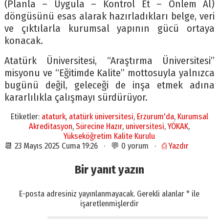
(Planla – Uygula – Kontrol Et – Önlem Al)
döngüsünü esas alarak hazırladıkları belge, veri
ve çıktılarla kurumsal yapının gücü ortaya
konacak.
Atatürk Üniversitesi, “Araştırma Üniversitesi”
misyonu ve “Eğitimde Kalite” mottosuyla yalnızca
bugünü değil, geleceği de inşa etmek adına
kararlılıkla çalışmayı sürdürüyor.
Etiketler:
ataturk
,
atatürk üniversitesi
,
Erzurum'da
,
Kurumsal
Akreditasyon
,
Sürecine Hazır
,
universitesi
,
YÖKAK
,
Yükseköğretim Kalite Kurulu
📆 23 Mayıs 2025 Cuma 19:26 · 💬 0 yorum ·
⎙ Yazdır
Bir yanıt yazın
E-posta adresiniz yayınlanmayacak.
Gerekli alanlar
*
ile
işaretlenmişlerdir