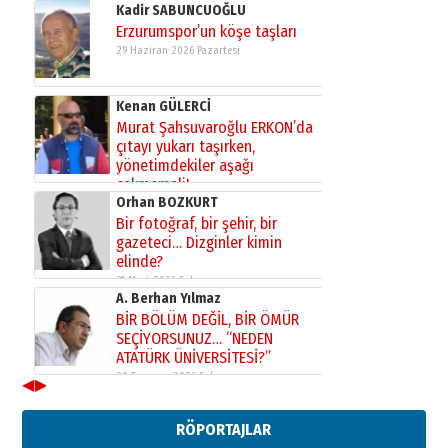
Kadir SABUNCUOĞLU
Erzurumspor’un köşe taşları
29 Haziran 2026 Pazartesi
Kenan GÜLERCİ
Murat Şahsuvaroğlu ERKON’da
çıtayı yukarı taşırken,
yönetimdekiler aşağı
çekmemeli!
Orhan BOZKURT
17 Şubat 2026 Salı
Bir fotoğraf, bir şehir, bir
gazeteci… Dizginler kimin
elinde?
31 Mart 2026 Salı
A. Berhan Yılmaz
BİR BÖLÜM DEĞİL, BİR ÖMÜR
SEÇİYORSUNUZ… “NEDEN
ATATÜRK ÜNİVERSİTESİ?”
28 Temmuz 2026 Salı
◀
▶
Ahmet Gökhan YAZICI
Ahmed Yesevi’den bir Alperen…
RÖPORTAJLAR
”Reisimiz” idi… Hakka yürüdü.!