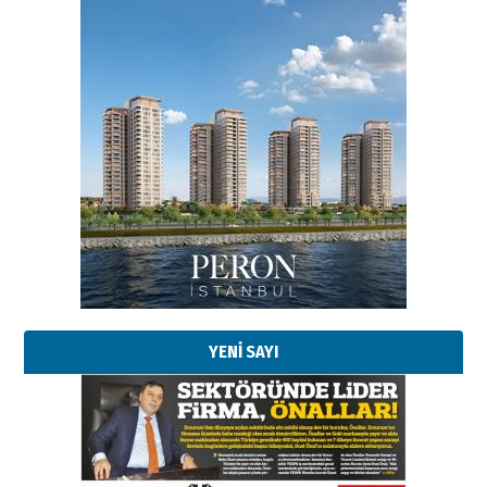
Esat BİNDESEN
Başkan Sekmen’den Erzurum’a
bir vizyon proje daha!
02 Ağustos 2026 Pazar
Kadir SABUNCUOĞLU
Erzurumspor’un köşe taşları
29 Haziran 2026 Pazartesi
YENİ SAYI
Kenan GÜLERCİ
Murat Şahsuvaroğlu ERKON’da
çıtayı yukarı taşırken,
yönetimdekiler aşağı
çekmemeli!
Orhan BOZKURT
17 Şubat 2026 Salı
Bir fotoğraf, bir şehir, bir