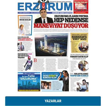
gazeteci… Dizginler kimin
elinde?
31 Mart 2026 Salı
A. Berhan Yılmaz
BİR BÖLÜM DEĞİL, BİR ÖMÜR
SEÇİYORSUNUZ… “NEDEN
ATATÜRK ÜNİVERSİTESİ?”
28 Temmuz 2026 Salı
Ahmet Gökhan YAZICI
Ahmed Yesevi’den bir Alperen…
”Reisimiz” idi… Hakka yürüdü.!
26 Mart 2026 Perşembe
Cem Bakırcı
Ardında bıraktığı hatıralarıyla
gönül adamı Faruk Terzioğlu!
13 Mayıs 2026 Çarşamba
Esat BİNDESEN
Başkan Sekmen’den Erzurum’a
bir vizyon proje daha!
02 Ağustos 2026 Pazar
YAZARLAR