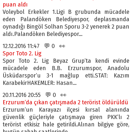
puan aldı
Voleybol Erkekler 1.Ligi B grubunda mücadele
eden Palandöken Belediyespor, deplasmanda
oynadığı Bingöl Solhan Sporu 3-2 yenerek 2 puan
aldı.Palandöken Belediyespor…
12.12.2016 11:47 💬 0 👀
Spor Toto 2. Lig
Spor Toto 2. Lig Beyaz Grup’ta kendi evinde
mücadele eden B.B. Erzurumspor, Anadolu
Üsküdarspor’u 3-1 mağlup etti.STAT: Kazım
KarabekirHAKEMLER: Hasan…
20.11.2016 20:55 💬 0 👀
Erzurum’da çıkan çatışmada 2 terörist öldürüldü
Erzurum’un Karayazı ilçesi kırsal alanında
güvenlik güçleriyle çatışmaya giren PKK’lı 2
terörist etkisiz hale getirildi.Alınan bilgiye göre,
bugün sabah saatlerinde…