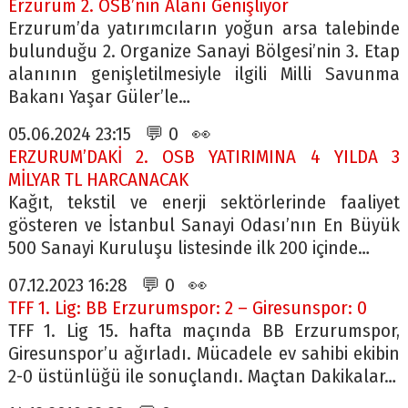
Erzurum 2. OSB’nin Alanı Genişliyor
Erzurum’da yatırımcıların yoğun arsa talebinde
bulunduğu 2. Organize Sanayi Bölgesi’nin 3. Etap
alanının genişletilmesiyle ilgili Milli Savunma
Bakanı Yaşar Güler’le…
05.06.2024 23:15 💬 0 👀
ERZURUM’DAKİ 2. OSB YATIRIMINA 4 YILDA 3
MİLYAR TL HARCANACAK
Kağıt, tekstil ve enerji sektörlerinde faaliyet
gösteren ve İstanbul Sanayi Odası’nın En Büyük
500 Sanayi Kuruluşu listesinde ilk 200 içinde…
07.12.2023 16:28 💬 0 👀
TFF 1. Lig: BB Erzurumspor: 2 – Giresunspor: 0
TFF 1. Lig 15. hafta maçında BB Erzurumspor,
Giresunspor’u ağırladı. Mücadele ev sahibi ekibin
2-0 üstünlüğü ile sonuçlandı. Maçtan Dakikalar…