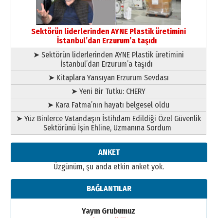
Esat BİNDESEN
Başkan Sekmen’den Erzurum’a
bir vizyon proje daha!
Sektörün liderlerinden AYNE Plastik üretimini
02 Ağustos 2026 Pazar
İstanbul’dan Erzurum’a taşıdı
➤ Sektörün liderlerinden AYNE Plastik üretimini
İstanbul’dan Erzurum’a taşıdı
➤ Kitaplara Yansıyan Erzurum Sevdası
➤ Yeni Bir Tutku: CHERY
➤ Kara Fatma’nın hayatı belgesel oldu
➤ Yüz Binlerce Vatandaşın İstihdam Edildiği Özel Güvenlik
Sektörünü İşin Ehline, Uzmanına Sordum
ANKET
Üzgünüm, şu anda etkin anket yok.
BAĞLANTILAR
Yayın Grubumuz