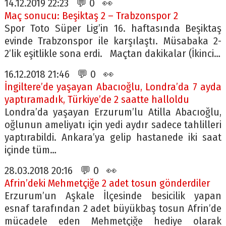
14.12.2019 22:23 💬 0 👀
Maç sonucu: Beşiktaş 2 – Trabzonspor 2
Spor Toto Süper Lig’in 16. haftasında Beşiktaş
evinde Trabzonspor ile karşılaştı. Müsabaka 2-
2’lik eşitlikle sona erdi. Maçtan dakikalar (İkinci…
16.12.2018 21:46 💬 0 👀
İngiltere’de yaşayan Abacıoğlu, Londra’da 7 ayda
yaptıramadık, Türkiye’de 2 saatte halloldu
Londra’da yaşayan Erzurum’lu Atilla Abacıoğlu,
oğlunun ameliyatı için yedi aydır sadece tahlilleri
yaptırabildi. Ankara’ya gelip hastanede iki saat
içinde tüm…
28.03.2018 20:16 💬 0 👀
Afrin’deki Mehmetçiğe 2 adet tosun gönderdiler
Erzurum’un Aşkale İlçesinde besicilik yapan
esnaf tarafından 2 adet büyükbaş tosun Afrin’de
mücadele eden Mehmetçiğe hediye olarak