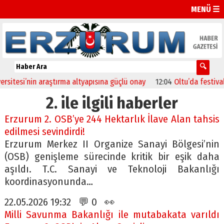
MENÜ ☰
esi’nin araştırma altyapısına güçlü onay
12:04
Oltu’da festival coş
2. ile ilgili haberler
Erzurum 2. OSB’ye 244 Hektarlık İlave Alan tahsis
edilmesi sevindirdi!
Erzurum Merkez II Organize Sanayi Bölgesi’nin
(OSB) genişleme sürecinde kritik bir eşik daha
aşıldı. T.C. Sanayi ve Teknoloji Bakanlığı
koordinasyonunda…
22.05.2026 19:32 💬 0 👀
Milli Savunma Bakanlığı ile mutabakata varıldı