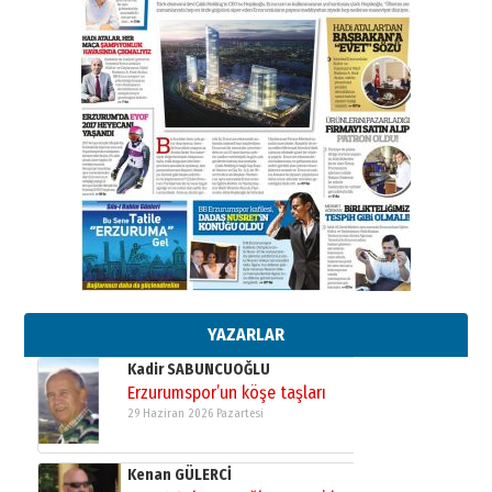
ATATÜRK ÜNİVERSİTESİ?”
28 Temmuz 2026 Salı
Ahmet Gökhan YAZICI
Ahmed Yesevi’den bir Alperen…
”Reisimiz” idi… Hakka yürüdü.!
26 Mart 2026 Perşembe
Cem Bakırcı
Ardında bıraktığı hatıralarıyla
gönül adamı Faruk Terzioğlu!
13 Mayıs 2026 Çarşamba
Esat BİNDESEN
Başkan Sekmen’den Erzurum’a
bir vizyon proje daha!
02 Ağustos 2026 Pazar
YAZARLAR
Kadir SABUNCUOĞLU
Erzurumspor’un köşe taşları
29 Haziran 2026 Pazartesi
Kenan GÜLERCİ