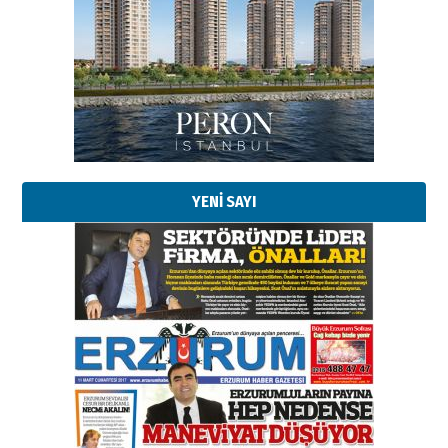
Esat BİNDESEN
Başkan Sekmen’den Erzurum’a
bir vizyon proje daha!
02 Ağustos 2026 Pazar
Kadir SABUNCUOĞLU
Erzurumspor’un köşe taşları
29 Haziran 2026 Pazartesi
YENİ SAYI
Kenan GÜLERCİ
Murat Şahsuvaroğlu ERKON’da
çıtayı yukarı taşırken,
yönetimdekiler aşağı
çekmemeli!
Orhan BOZKURT
17 Şubat 2026 Salı
Bir fotoğraf, bir şehir, bir
gazeteci… Dizginler kimin
elinde?
31 Mart 2026 Salı
A. Berhan Yılmaz
BİR BÖLÜM DEĞİL, BİR ÖMÜR
SEÇİYORSUNUZ… “NEDEN