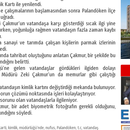
 Kartı ile yenilendi.
eme çalışmalarının başlamasından sonra Palandöken İlçe
uğradı.
Çakmur’un vatandaşa karşı gösterdiği sıcak ilgi yine
anırken, yoğunluğa rağmen vatandaşın fazla zaman kaybı
.
 sanayi ve tarımda çalışan kişilerin parmak izlerinin
edi.
rında tahribat oluştuğunu anlatan Çakmur, bir şekilde bu
dığını belirtti.
’ne gelen vatandaşlar gördükleri ilgiden dolayı
Müdürü Zeki Çakmur’un da memurlar gibi çalıştığı
tandaşın kimlik kartını değiştirdiği mekanda bulunuyor.
 sorun çözümü noktasında işleri kolaylaştırıyor.
sorunu olan vatandaşlarla ilgileniyor.
r, bir adet biyometrik fotoğrafın gerekli olduğunu,
ındığını söyledi.
karti
,
kimlik
,
müdürlüğü’nde
,
nufus
,
Palandöken
,
t.c
,
vatandaş