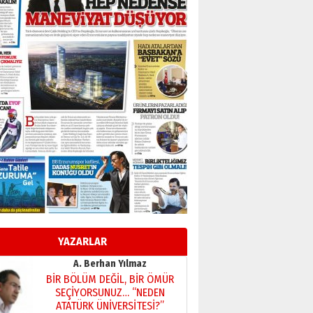
Başkan Sekmen’den Erzurum’a
bir vizyon proje daha!
02 Ağustos 2026 Pazar
Kadir SABUNCUOĞLU
Erzurumspor’un köşe taşları
29 Haziran 2026 Pazartesi
Kenan GÜLERCİ
Murat Şahsuvaroğlu ERKON’da
çıtayı yukarı taşırken,
yönetimdekiler aşağı
çekmemeli!
Orhan BOZKURT
17 Şubat 2026 Salı
Bir fotoğraf, bir şehir, bir
gazeteci… Dizginler kimin
elinde?
YAZARLAR
31 Mart 2026 Salı
A. Berhan Yılmaz
BİR BÖLÜM DEĞİL, BİR ÖMÜR
SEÇİYORSUNUZ… “NEDEN
ATATÜRK ÜNİVERSİTESİ?”