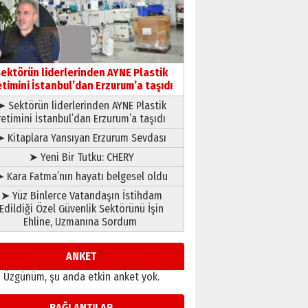
çıtayı yukarı taşırken,
yönetimdekiler aşağı
çekmemeli!
Orhan BOZKURT
17 Şubat 2026 Salı
Bir fotoğraf, bir şehir, bir
gazeteci… Dizginler kimin
ektörün liderlerinden AYNE Plastik
elinde?
etimini İstanbul’dan Erzurum’a taşıdı
31 Mart 2026 Salı
➤ Sektörün liderlerinden AYNE Plastik
A. Berhan Yılmaz
retimini İstanbul’dan Erzurum’a taşıdı
BİR BÖLÜM DEĞİL, BİR ÖMÜR
SEÇİYORSUNUZ… “NEDEN
➤ Kitaplara Yansıyan Erzurum Sevdası
ATATÜRK ÜNİVERSİTESİ?”
➤ Yeni Bir Tutku: CHERY
28 Temmuz 2026 Salı
Ahmet Gökhan YAZICI
 Kara Fatma’nın hayatı belgesel oldu
Ahmed Yesevi’den bir
➤ Yüz Binlerce Vatandaşın İstihdam
Alperen… ”Reisimiz” idi…
Edildiği Özel Güvenlik Sektörünü İşin
Hakka yürüdü.!
Ehline, Uzmanına Sordum
26 Mart 2026 Perşembe
Cem Bakırcı
Ardında bıraktığı hatıralarıyla
ANKET
gönül adamı Faruk Terzioğlu!
Üzgünüm, şu anda etkin anket yok.
13 Mayıs 2026 Çarşamba
Esat BİNDESEN
BAĞLANTILAR