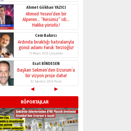
28 Temmuz 2026 Salı
Ahmet Gökhan YAZICI
Ahmed Yesevi’den bir
Alperen… ”Reisimiz” idi…
Hakka yürüdü.!
26 Mart 2026 Perşembe
Cem Bakırcı
Ardında bıraktığı hatıralarıyla
gönül adamı Faruk Terzioğlu!
13 Mayıs 2026 Çarşamba
Esat BİNDESEN
Başkan Sekmen’den Erzurum’a
bir vizyon proje daha!
02 Ağustos 2026 Pazar
◀
▶
Kadir SABUNCUOĞLU
Erzurumspor’un köşe taşları
RÖPORTAJLAR
29 Haziran 2026 Pazartesi
Kenan GÜLERCİ
Murat Şahsuvaroğlu ERKON’da