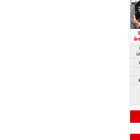
S
ür
ü
➤