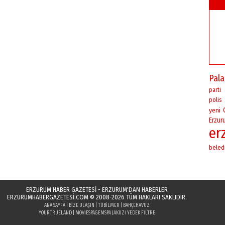
Pal
parti
polis
yeni
Erzur
er
beled
ERZURUM HABER GAZETESİ - ERZURUM'DAN HABERLER
ERZURUMHABERGAZETESI.COM
© 2008-2026 TÜM HAKLARI SAKLIDIR.
ANA SAYFA
|
BIZE ULAŞIN
|
TÜBILMER
|
BAHÇEHAVUZ
YOURTRUELAND
|
MOVIESPAGE
MSPA JAKUZI YEDEK FILTRE