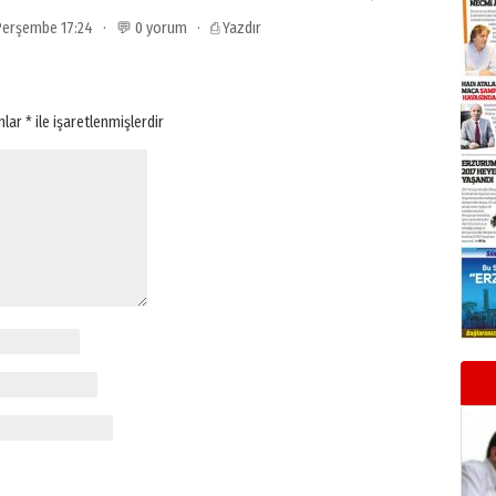
 Perşembe 17:24 · 💬 0 yorum ·
⎙ Yazdır
anlar
*
ile işaretlenmişlerdir