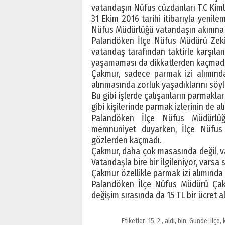
vatandaşın Nüfus cüzdanları T.C Kimlik
31 Ekim 2016 tarihi itibarıyla yenil
Nüfus Müdürlüğü vatandaşın akınına 
Palandöken İlçe Nüfus Müdürü Zeki 
vatandaş tarafından taktirle karşıl
yaşamaması da dikkatlerden kaçmadı
Çakmur, sadece parmak izi alımında
alınmasında zorluk yaşadıklarını söyl
Bu gibi işlerde çalışanların parmakla
gibi kişilerinde parmak izlerinin de alın
Palandöken İlçe Nüfus Müdürlüğü
memnuniyet duyarken, İlçe Nüfus 
gözlerden kaçmadı.
Çakmur, daha çok masasında değil, va
Vatandaşla bire bir ilgileniyor, varsa
Çakmur özellikle parmak izi alımında 
Palandöken İlçe Nüfus Müdürü Çakmu
değişim sırasında da 15 TL bir ücret al
Etiketler:
15
,
2.
,
aldı
,
bin
,
Günde
,
ilçe
,