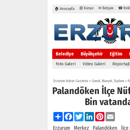
📰 Künye
✉ İletişim
☎ Rekla
🏠 Anasayfa
Belediye
Büyükşehir
Eğitim
Foto Galeri
Video Galeri
Röportajl
Erzurum Haber Gazetesi
»
Genel
,
Manşet
,
Toplum
»
Pa
Palandöken İlçe Nü
Bin vatanda
Paylaş
Facebook
Twitter
LinkedIn
Pinterest
Email
Erzurum Merkez Palandöken İlçe