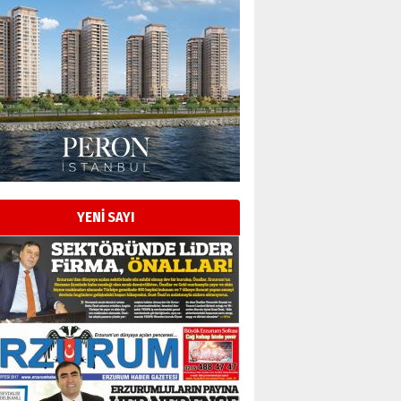
YENİ SAYI
Esat BİNDESEN