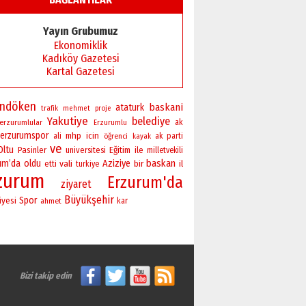
Başkan Sekmen’den Erzurum’a
bir vizyon proje daha!
Yayın Grubumuz
02 Ağustos 2026 Pazar
Ekonomiklik
Kadıköy Gazetesi
Kartal Gazetesi
andöken
baskani
ataturk
trafik
mehmet
proje
Yakutiye
belediye
erzurumlular
ak
Erzurumlu
erzurumspor
mhp
icin
ali
öğrenci
ak parti
kayak
ve
Oltu
Pasinler
universitesi
Eğitim
ile
milletvekili
baskan
um’da
oldu
vali
Aziziye
bir
il
etti
turkiye
zurum
Erzurum'da
ziyaret
Büyükşehir
Spor
iyesi
ahmet
kar
Bizi takip edin