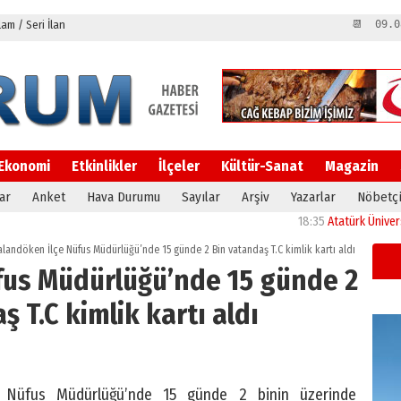
m / Seri İlan
📆 09.0
Ekonomi
Etkinlikler
İlçeler
Kültür-Sanat
Magazin
ar
Anket
Hava Durumu
Sayılar
Arşiv
Yazarlar
Nöbetçi
18:35
Atatürk Üniversitesi’n
landöken İlçe Nüfus Müdürlüğü’nde 15 günde 2 Bin vatandaş T.C kimlik kartı aldı
fus Müdürlüğü’nde 15 günde 2
ş T.C kimlik kartı aldı
 Nüfus Müdürlüğü’nde 15 günde 2 binin üzerinde