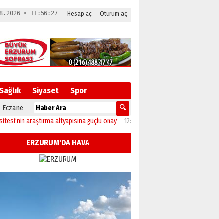
8.2026 • 11:56:28
Hesap aç
Oturum aç
Sağlık
Siyaset
Spor
 Eczane
in araştırma altyapısına güçlü onay
12:04
Oltu’da festival coşkusu konserle zir
ERZURUM'DA HAVA