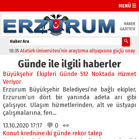
MENÜ ☰
18:35
Atatürk Üniversitesi’nin araştırma altyapısına güçlü onay
12
Günde ile ilgili haberler
Büyükşehir Ekipleri Günde 512 Noktada Hizmet
Veriyor
Erzurum Büyükşehir Belediyesi’ne bağlı ekipler,
Erzurum’un dört bir yanında adeta arı gibi
çalışıyor. Ulaşım hizmetlerinden, alt ve üstyapı
çalışmalarına, fen…
13.10.2020 17:17 💬 0 👀
Konut kredisine iki günde rekor talep