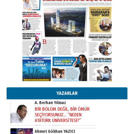
gazeteci… Dizginler kimin
elinde?
31 Mart 2026 Salı
A. Berhan Yılmaz
BİR BÖLÜM DEĞİL, BİR ÖMÜR
SEÇİYORSUNUZ… “NEDEN
ATATÜRK ÜNİVERSİTESİ?”
28 Temmuz 2026 Salı
Ahmet Gökhan YAZICI
Ahmed Yesevi’den bir Alperen…
”Reisimiz” idi… Hakka yürüdü.!
26 Mart 2026 Perşembe
Cem Bakırcı
Ardında bıraktığı hatıralarıyla
gönül adamı Faruk Terzioğlu!
YAZARLAR
13 Mayıs 2026 Çarşamba
Esat BİNDESEN
Başkan Sekmen’den Erzurum’a
bir vizyon proje daha!
02 Ağustos 2026 Pazar
Kadir SABUNCUOĞLU