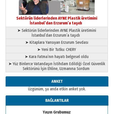
Cem Bakırcı
Ardında bıraktığı hatıralarıyla
Sektörün liderlerinden AYNE Plastik üretimini
gönül adamı Faruk Terzioğlu!
İstanbul’dan Erzurum’a taşıdı
13 Mayıs 2026 Çarşamba
➤ Sektörün liderlerinden AYNE Plastik üretimini
Esat BİNDESEN
İstanbul’dan Erzurum’a taşıdı
Başkan Sekmen’den Erzurum’a
➤ Kitaplara Yansıyan Erzurum Sevdası
bir vizyon proje daha!
02 Ağustos 2026 Pazar
➤ Yeni Bir Tutku: CHERY
➤ Kara Fatma’nın hayatı belgesel oldu
➤ Yüz Binlerce Vatandaşın İstihdam Edildiği Özel Güvenlik
Sektörünü İşin Ehline, Uzmanına Sordum
ANKET
Üzgünüm, şu anda etkin anket yok.
BAĞLANTILAR
Yayın Grubumuz