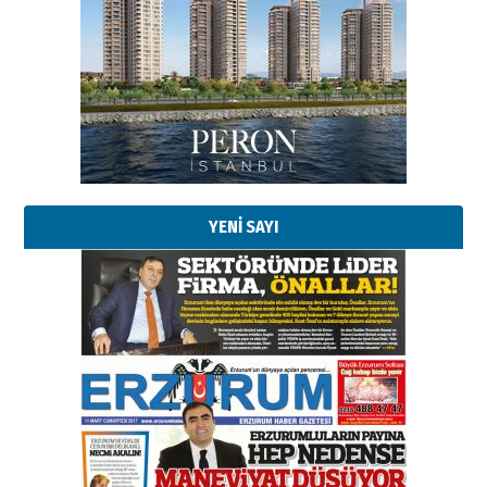
Esat BİNDESEN
Başkan Sekmen’den Erzurum’a
bir vizyon proje daha!
02 Ağustos 2026 Pazar
YENİ SAYI
Kadir SABUNCUOĞLU
Erzurumspor’un köşe taşları
29 Haziran 2026 Pazartesi
Kenan GÜLERCİ
Murat Şahsuvaroğlu ERKON’da
çıtayı yukarı taşırken,
yönetimdekiler aşağı
çekmemeli!
Orhan BOZKURT
17 Şubat 2026 Salı
Bir fotoğraf, bir şehir, bir