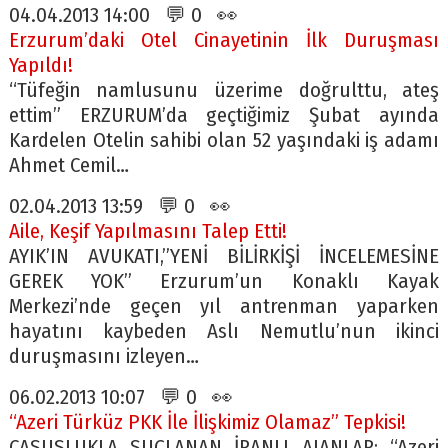
04.04.2013 14:00 💬 0 👀
Erzurum’daki Otel Cinayetinin İlk Duruşması
Yapıldı!
“Tüfeğin namlusunu üzerime doğrulttu, ateş
ettim” ERZURUM’da geçtiğimiz Şubat ayında
Kardelen Otelin sahibi olan 52 yaşındaki iş adamı
Ahmet Cemil…
02.04.2013 13:59 💬 0 👀
Aile, Keşif Yapılmasını Talep Etti!
AYIK’IN AVUKATI,”YENİ BİLİRKİŞİ İNCELEMESİNE
GEREK YOK” Erzurum’un Konaklı Kayak
Merkezi’nde geçen yıl antrenman yaparken
hayatını kaybeden Aslı Nemutlu’nun ikinci
duruşmasını izleyen…
06.02.2013 10:07 💬 0 👀
“Azeri Türküz PKK İle İlişkimiz Olamaz” Tepkisi!
CASUSLUKLA SUÇLANAN İRANLI AJANLAR; “Azeri