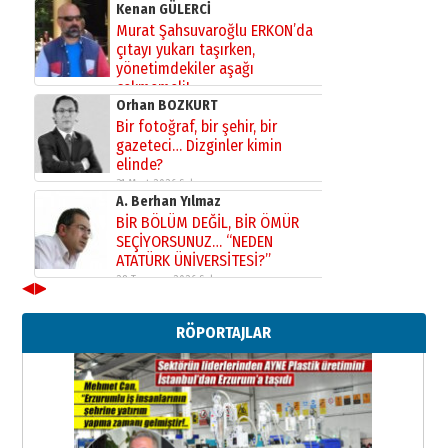
Kenan GÜLERCİ
Murat Şahsuvaroğlu ERKON’da
çıtayı yukarı taşırken,
yönetimdekiler aşağı
çekmemeli!
Orhan BOZKURT
17 Şubat 2026 Salı
Bir fotoğraf, bir şehir, bir
gazeteci… Dizginler kimin
elinde?
31 Mart 2026 Salı
A. Berhan Yılmaz
BİR BÖLÜM DEĞİL, BİR ÖMÜR
SEÇİYORSUNUZ… “NEDEN
ATATÜRK ÜNİVERSİTESİ?”
28 Temmuz 2026 Salı
◀
▶
Ahmet Gökhan YAZICI
Ahmed Yesevi’den bir Alperen…
RÖPORTAJLAR
”Reisimiz” idi… Hakka yürüdü.!
26 Mart 2026 Perşembe
Cem Bakırcı
Ardında bıraktığı hatıralarıyla
gönül adamı Faruk Terzioğlu!