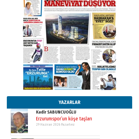
SEÇİYORSUNUZ… “NEDEN
ATATÜRK ÜNİVERSİTESİ?”
28 Temmuz 2026 Salı
Ahmet Gökhan YAZICI
Ahmed Yesevi’den bir Alperen…
”Reisimiz” idi… Hakka yürüdü.!
26 Mart 2026 Perşembe
Cem Bakırcı
Ardında bıraktığı hatıralarıyla
gönül adamı Faruk Terzioğlu!
13 Mayıs 2026 Çarşamba
Esat BİNDESEN
Başkan Sekmen’den Erzurum’a
bir vizyon proje daha!
02 Ağustos 2026 Pazar
YAZARLAR
Kadir SABUNCUOĞLU
Erzurumspor’un köşe taşları
29 Haziran 2026 Pazartesi