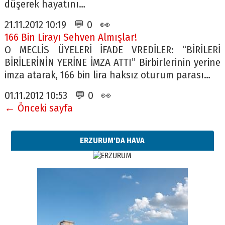
düşerek hayatını…
21.11.2012 10:19 💬 0 👀
166 Bin Lirayı Sehven Almışlar!
O MECLİS ÜYELERİ İFADE VREDİLER: “BİRİLERİ
BİRİLERİNİN YERİNE İMZA ATTI” Birbirlerinin yerine
imza atarak, 166 bin lira haksız oturum parası…
01.11.2012 10:53 💬 0 👀
← Önceki sayfa
ERZURUM'DA HAVA