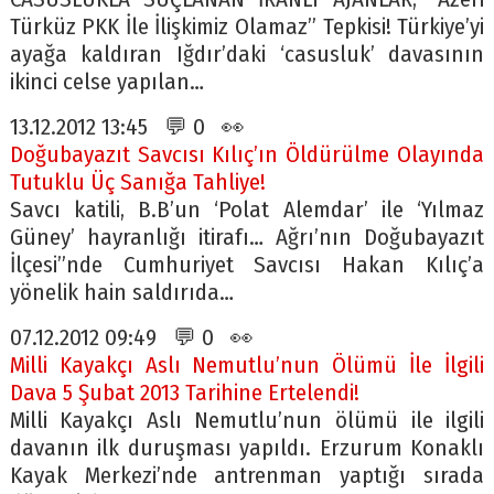
Türküz PKK İle İlişkimiz Olamaz” Tepkisi! Türkiye’yi
ayağa kaldıran Iğdır’daki ‘casusluk’ davasının
ikinci celse yapılan…
13.12.2012 13:45 💬 0 👀
Doğubayazıt Savcısı Kılıç’ın Öldürülme Olayında
Tutuklu Üç Sanığa Tahliye!
Savcı katili, B.B’un ‘Polat Alemdar’ ile ‘Yılmaz
Güney’ hayranlığı itirafı… Ağrı’nın Doğubayazıt
İlçesi”nde Cumhuriyet Savcısı Hakan Kılıç’a
yönelik hain saldırıda…
07.12.2012 09:49 💬 0 👀
Milli Kayakçı Aslı Nemutlu’nun Ölümü İle İlgili
Dava 5 Şubat 2013 Tarihine Ertelendi!
Milli Kayakçı Aslı Nemutlu’nun ölümü ile ilgili
davanın ilk duruşması yapıldı. Erzurum Konaklı
Kayak Merkezi’nde antrenman yaptığı sırada