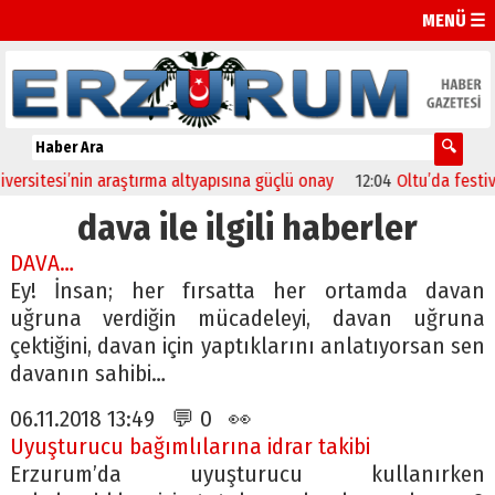
MENÜ ☰
itesi’nin araştırma altyapısına güçlü onay
12:04
Oltu’da festival co
dava ile ilgili haberler
DAVA…
Ey! İnsan; her fırsatta her ortamda davan
uğruna verdiğin mücadeleyi, davan uğruna
çektiğini, davan için yaptıklarını anlatıyorsan sen
davanın sahibi…
06.11.2018 13:49 💬 0 👀
Uyuşturucu bağımlılarına idrar takibi
Erzurum’da uyuşturucu kullanırken