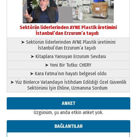
13 Mayıs 2026 Çarşamba
Esat BİNDESEN
Başkan Sekmen’den Erzurum’a
bir vizyon proje daha!
Sektörün liderlerinden AYNE Plastik üretimini
02 Ağustos 2026 Pazar
İstanbul’dan Erzurum’a taşıdı
➤ Sektörün liderlerinden AYNE Plastik üretimini
İstanbul’dan Erzurum’a taşıdı
➤ Kitaplara Yansıyan Erzurum Sevdası
➤ Yeni Bir Tutku: CHERY
➤ Kara Fatma’nın hayatı belgesel oldu
➤ Yüz Binlerce Vatandaşın İstihdam Edildiği Özel Güvenlik
Sektörünü İşin Ehline, Uzmanına Sordum
ANKET
Üzgünüm, şu anda etkin anket yok.
BAĞLANTILAR