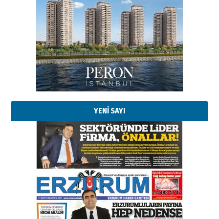
Esat BİNDESEN
Başkan Sekmen’den Erzurum’a
bir vizyon proje daha!
02 Ağustos 2026 Pazar
Kadir SABUNCUOĞLU
Erzurumspor’un köşe taşları
29 Haziran 2026 Pazartesi
YENİ SAYI
Kenan GÜLERCİ
Murat Şahsuvaroğlu ERKON’da
çıtayı yukarı taşırken,
yönetimdekiler aşağı
çekmemeli!
Orhan BOZKURT
17 Şubat 2026 Salı
Bir fotoğraf, bir şehir, bir
gazeteci… Dizginler kimin
elinde?
31 Mart 2026 Salı
A. Berhan Yılmaz
BİR BÖLÜM DEĞİL, BİR ÖMÜR