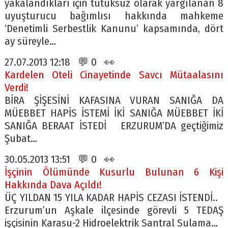
yakalandıkları için tutuksuz olarak yargılanan 8
uyuşturucu bağımlısı hakkında mahkeme
‘Denetimli Serbestlik Kanunu’ kapsamında, dört
ay süreyle…
27.07.2013 12:18 💬 0 👀
Kardelen Oteli Cinayetinde Savcı Mütaalasını
Verdi!
BİRA ŞİŞESİNİ KAFASINA VURAN SANIĞA DA
MÜEBBET HAPİS İSTEMİ İKİ SANIĞA MÜEBBET İKİ
SANIĞA BERAAT İSTEDİ ERZURUM’DA geçtiğimiz
Şubat…
30.05.2013 13:51 💬 0 👀
İşçinin Ölümünde Kusurlu Bulunan 6 Kişi
Hakkında Dava Açıldı!
ÜÇ YILDAN 15 YILA KADAR HAPİS CEZASI İSTENDİ..
Erzurum’un Aşkale ilçesinde görevli 5 TEDAŞ
işçisinin Karasu-2 Hidroelektrik Santral Sulama…