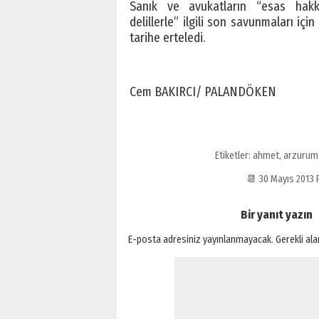
Sanık ve avukatların “esas hak
delillerle” ilgili son savunmaları içi
tarihe erteledi.
Cem BAKIRCI/ PALANDÖKEN
Etiketler:
ahmet
,
arzurum
📆 30 Mayıs 2013
Bir yanıt yazın
E-posta adresiniz yayınlanmayacak.
Gerekli al