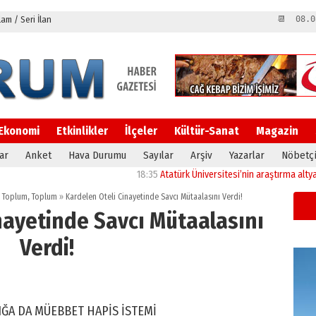
m / Seri İlan
📆 08.0
Ekonomi
Etkinlikler
İlçeler
Kültür-Sanat
Magazin
ar
Anket
Hava Durumu
Sayılar
Arşiv
Yazarlar
Nöbetçi
18:35
Atatürk Üniversitesi’nin araştırma altyapısına g
l Toplum
,
Toplum
»
Kardelen Oteli Cinayetinde Savcı Mütaalasını Verdi!
nayetinde Savcı Mütaalasını
Verdi!
IĞA DA MÜEBBET HAPİS İSTEMİ