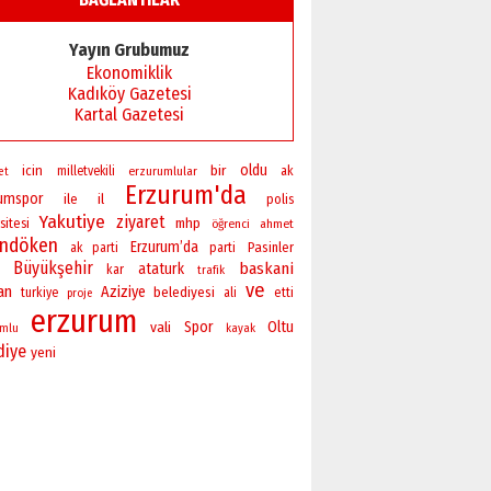
Yayın Grubumuz
Ekonomiklik
Kadıköy Gazetesi
Kartal Gazetesi
bir
oldu
icin
milletvekili
erzurumlular
ak
et
Erzurum'da
rumspor
ile
il
polis
Yakutiye
ziyaret
sitesi
mhp
öğrenci
ahmet
andöken
Erzurum’da
Pasinler
ak parti
parti
Büyükşehir
baskani
ataturk
kar
trafik
ve
an
Aziziye
belediyesi
turkiye
ali
etti
proje
erzurum
vali
Spor
Oltu
umlu
kayak
diye
yeni