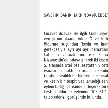
SAVCI İKİ SANIK HAKKINDA MÜEBBET
Cinayet dosyası ile ilgili Cumhuri
verdiği mütalaada, Adem Ö. ve Ferh
öldürme suçundan ‘kesin ve inand
gerekçesiyle ayrı ayı ayrı beraatla
kafasına vurarak onu etkisiz ha
Nizamettin’de odaya girerek iki kez ma
S. arasında otel otel restoranın ortak
esnasında maktulün odasına kendine
tarafın karşılıklı bir birlerini suçla
ve kesin bir tespit yapılamadığı sanık
eylem birliği içerisinde birleşerek bu ş
kesten öldürme eylemine TCK 81-1 
talep ederiz” görüşünde bulundu.