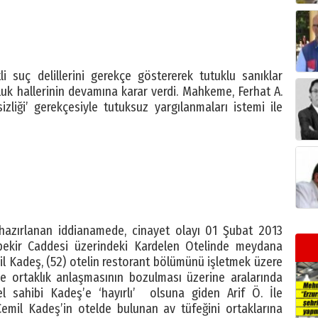
 suç delillerini gerekçe göstererek tutuklu sanıklar
uluk hallerinin devamına karar verdi. Mahkeme, Ferhat A.
zliği’ gerekçesiyle tutuksuz yargılanmaları istemi ile
 hazırlanan iddianamede, cinayet olayı 01 Şubat 2013
bekir Caddesi üzerindeki Kardelen Otelinde meydana
il Kadeş, (52) otelin restorant bölümünü işletmek üzere
ile ortaklık anlaşmasının bozulması üzerine aralarında
el sahibi Kadeş’e ‘hayırlı’ olsuna giden Arif Ö. İle
emil Kadeş’in otelde bulunan av tüfeğini ortaklarına