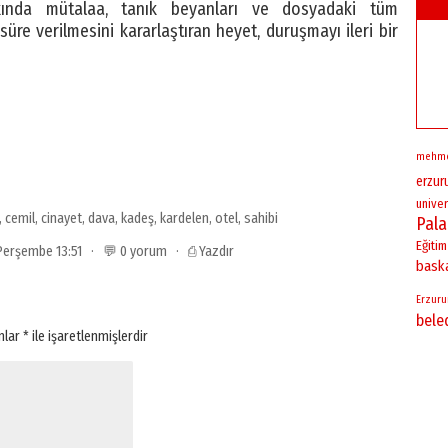
kında mütalaa, tanık beyanları ve dosyadaki tüm
n süre verilmesini kararlaştıran heyet, duruşmayı ileri bir
mehm
erzu
univer
,
cemil
,
cinayet
,
dava
,
kadeş
,
kardelen
,
otel
,
sahibi
Pal
Eğitim
 Perşembe 13:51 · 💬 0 yorum ·
⎙ Yazdır
bask
Erzur
bele
anlar
*
ile işaretlenmişlerdir