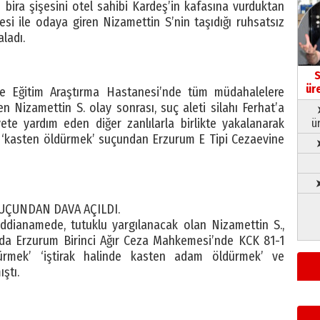
ira şişesini otel sahibi Kardeş’in kafasına vurduktan
i ile odaya giren Nizamettin S’nin taşıdığı ruhsatsız
aladı.
S
ür
lge Eğitim Araştırma Hastanesi’nde tüm müdahalelere
en Nizamettin S. olay sonrası, suç aleti silahı Ferhat’a
ete yardım eden diğer zanlılarla birlikte yakalanarak
ü
e ‘kasten öldürmek’ suçundan Erzurum E Tipi Cezaevine
➤
SUÇUNDAN DAVA AÇILDI.
 iddianamede, tutuklu yargılanacak olan Nizamettin S.,
ında Erzurum Birinci Ağır Ceza Mahkemesi’nde KCK 81-1
rmek’ ‘iştirak halinde kasten adam öldürmek’ ve
ştı.