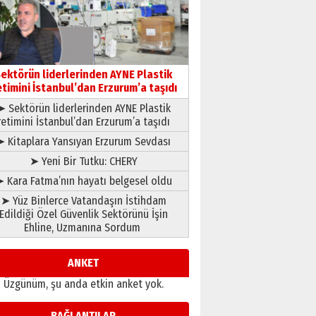
gönül adamı Faruk Terzioğlu!
13 Mayıs 2026 Çarşamba
Esat BİNDESEN
Başkan Sekmen’den Erzurum’a
bir vizyon proje daha!
ektörün liderlerinden AYNE Plastik
02 Ağustos 2026 Pazar
etimini İstanbul’dan Erzurum’a taşıdı
➤ Sektörün liderlerinden AYNE Plastik
retimini İstanbul’dan Erzurum’a taşıdı
➤ Kitaplara Yansıyan Erzurum Sevdası
➤ Yeni Bir Tutku: CHERY
 Kara Fatma’nın hayatı belgesel oldu
➤ Yüz Binlerce Vatandaşın İstihdam
Edildiği Özel Güvenlik Sektörünü İşin
Ehline, Uzmanına Sordum
ANKET
Üzgünüm, şu anda etkin anket yok.
BAĞLANTILAR