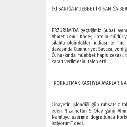
İKİ SANIĞA MÜEBBET İKİ SANIĞA BER
ERZURUM’DA geçtiğimiz Şubat ayınd
Ahmet Cemil Kadeş’i otelin müdüriye
silahla öldürdükleri iddiası ile 1’
davasında Cumhuriyet Savcısı, verdiği
Ö. hakkında müebbet hapis cezası, t
kararı verilmesini talep etti.
“KORKUTMAK KASTIYLA AYAKLARINA S
Cinayetin işlendiği gün ruhsatsız ta
eden Nizamettin S.“Olay günü Ahme
Namluyu üzerime doğrultunca korkut
istiyorum” dedi.