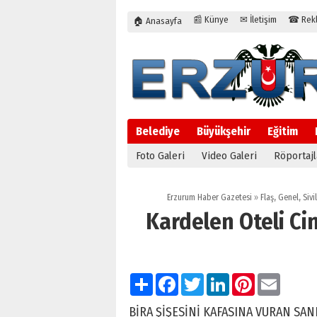
📰 Künye
✉ İletişim
☎ Rekla
🏠 Anasayfa
Belediye
Büyükşehir
Eğitim
Foto Galeri
Video Galeri
Röportajl
Erzurum Haber Gazetesi
»
Flaş
,
Genel
,
Sivi
Kardelen Oteli Ci
Paylaş
Facebook
Twitter
LinkedIn
Pinterest
Email
BİRA ŞİŞESİNİ KAFASINA VURAN SAN