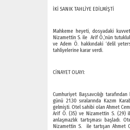
İKİ SANIK TAHLİYE EDİLMİŞTİ
Mahkeme heyeti, dosyadaki kuvvetli
Nizamettin S. ile Arif Ö.,’nün tutukl
ve Adem Ö. hakkındaki ‘delil yetersi
tahliyelerine karar verdi.
CİNAYET OLAYI:
Cumhuriyet Başsavcılığı tarafından
günü 21.30 sıralarında Kazım Kara
gelmişti. Otel sahibi olan Ahmet Cem
Arif Ö. (35) ve Nizamettin S. (29) 
anlaşmazlık tartışması başladı. Ot
Nizamettin S. ile tartışan Ahmet C