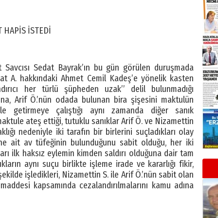
 HAPİS İSTEDİ
yet Savcısı Sedat Bayrak’ın bu gün görülen duruşmada
at A. hakkındaki Ahmet Cemil Kadeş’e yönelik kasten
ırıcı her türlü şüpheden uzak’’ delil bulunmadığı
rına, Arif Ö.’nün odada bulunan bira şişesini maktulün
le getirmeye çalıştığı aynı zamanda diğer sanık
ktule ateş ettiği, tutuklu sanıklar Arif Ö. ve Nizamettin
lığı nedeniyle iki tarafın bir birlerini suçladıkları olay
 ait av tüfeğinin bulunduğunu sabit olduğu, her iki
maları ilk haksız eylemin kimden saldırı olduğuna dair tam
ların aynı suçu birlikte işleme irade ve kararlığı fikir,
ekilde işledikleri, Nizamettin S. ile Arif Ö.’nün sabit olan
maddesi kapsamında cezalandırılmalarını kamu adına