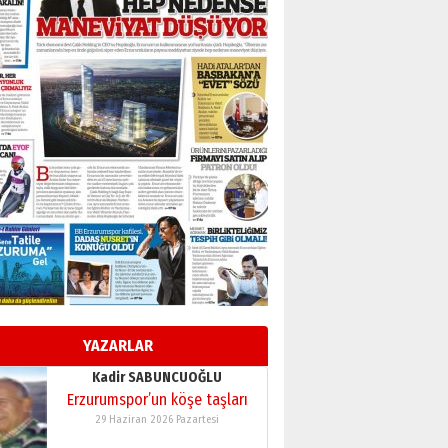
BİR BÖLÜM DEĞİL, BİR ÖMÜR
SEÇİYORSUNUZ… “NEDEN
ATATÜRK ÜNİVERSİTESİ?”
28 Temmuz 2026 Salı
Ahmet Gökhan YAZICI
Ahmed Yesevi’den bir
Alperen… ”Reisimiz” idi…
Hakka yürüdü.!
26 Mart 2026 Perşembe
Cem Bakırcı
Ardında bıraktığı hatıralarıyla
gönül adamı Faruk Terzioğlu!
13 Mayıs 2026 Çarşamba
Esat BİNDESEN
Başkan Sekmen’den Erzurum’a
bir vizyon proje daha!
YAZARLAR
02 Ağustos 2026 Pazar
Kadir SABUNCUOĞLU
Erzurumspor’un köşe taşları
29 Haziran 2026 Pazartesi