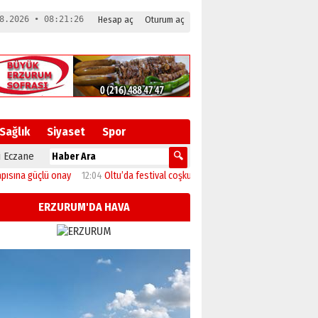
8.2026 • 08:21:27
Hesap aç
Oturum aç
Sağlık
Siyaset
Spor
 Eczane
üçlü onay
12:04
Oltu’da festival coşkusu konserle zirveye ulaştı
11:46
Başkan
ERZURUM'DA HAVA