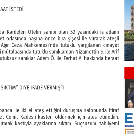
AAT İSTEDİ
a Kardelen Otelin sahibi olan 52 yaşındaki iş adamı
t odasında başına önce bira şişesi ile vurarak ateşli
nci Ağır Ceza Mahkemesi’nde tutuklu yargılanan cinayet
 mütalaasında tutuklu sanıklardan Nizamettin S. ile Arif
utuksuz sanıklar Adem Ö. ile Ferhat A. hakkında beraat
IKTIM” DİYE İFADE VERMİŞTİ
banca ile iki el ateş ettiğini duruşma salonunda itiraf
t Cemil Kades’i kasten öldürmek için ateş etmedim.
mak kastıyla ayaklarına sıktım. Suçsuzum, tahliyemi