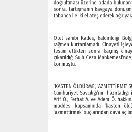
doğrultması üzerine odada bulunan b
sonra, tartışmanın kavgaya dönüşmes
tabanca ile iki el ateş ederek ağır yar
Otel sahibi Kadeş, kaldırıldığı Bö
rağmen kurtarılamadı. Cinayeti işley
teslim ettikten sonra, kaçmış cinay
çıkarıldığı Sulh Ceza Mahkemesi’nd
konmuştu.
‘KASTEN ÖLDÜRME’, ‘AZMETTİRME’ 
Cumhuriyet Savcılığı’nın hazırladığı
Arif Ö., Ferhat A. ve Adem Ö. hakk
maddesi kapsamında ‘kasten öldü
‘azmettirmek’ suçlarından dava açılmı