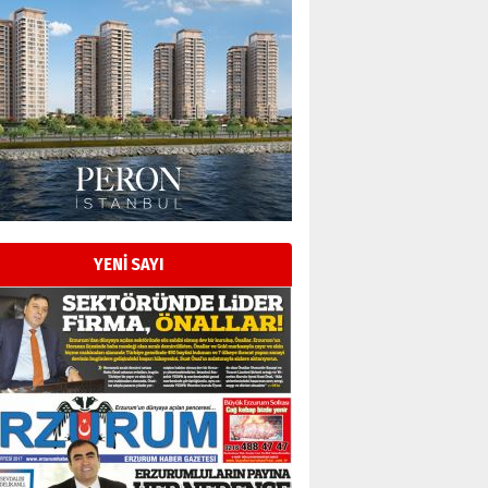
Esat BİNDESEN
Başkan Sekmen’den Erzurum’a
bir vizyon proje daha!
02 Ağustos 2026 Pazar
Kadir SABUNCUOĞLU
Erzurumspor’un köşe taşları
29 Haziran 2026 Pazartesi
YENİ SAYI
Kenan GÜLERCİ
Murat Şahsuvaroğlu ERKON’da
çıtayı yukarı taşırken,
yönetimdekiler aşağı
çekmemeli!
Orhan BOZKURT
17 Şubat 2026 Salı
Bir fotoğraf, bir şehir, bir
gazeteci… Dizginler kimin
elinde?
31 Mart 2026 Salı
A. Berhan Yılmaz