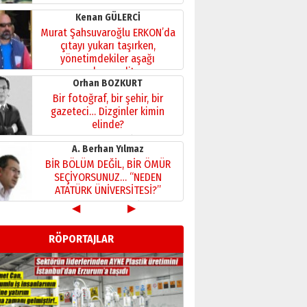
Kenan GÜLERCİ
Murat Şahsuvaroğlu ERKON’da
çıtayı yukarı taşırken,
yönetimdekiler aşağı
çekmemeli!
Orhan BOZKURT
17 Şubat 2026 Salı
Bir fotoğraf, bir şehir, bir
gazeteci… Dizginler kimin
elinde?
31 Mart 2026 Salı
A. Berhan Yılmaz
BİR BÖLÜM DEĞİL, BİR ÖMÜR
SEÇİYORSUNUZ… “NEDEN
ATATÜRK ÜNİVERSİTESİ?”
28 Temmuz 2026 Salı
◀
▶
Ahmet Gökhan YAZICI
Ahmed Yesevi’den bir
RÖPORTAJLAR
Alperen… ”Reisimiz” idi…
Hakka yürüdü.!
26 Mart 2026 Perşembe
Cem Bakırcı
Ardında bıraktığı hatıralarıyla