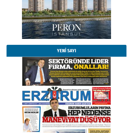
Başkan Sekmen’den Erzurum’a
bir vizyon proje daha!
02 Ağustos 2026 Pazar
Kadir SABUNCUOĞLU
Erzurumspor’un köşe taşları
29 Haziran 2026 Pazartesi
YENİ SAYI
Kenan GÜLERCİ
Murat Şahsuvaroğlu ERKON’da
çıtayı yukarı taşırken,
yönetimdekiler aşağı
çekmemeli!
Orhan BOZKURT
17 Şubat 2026 Salı
Bir fotoğraf, bir şehir, bir
gazeteci… Dizginler kimin
elinde?
31 Mart 2026 Salı
A. Berhan Yılmaz
BİR BÖLÜM DEĞİL, BİR ÖMÜR
SEÇİYORSUNUZ… “NEDEN
ATATÜRK ÜNİVERSİTESİ?”
28 Temmuz 2026 Salı