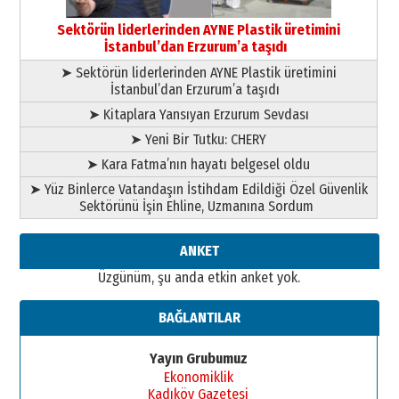
Başkan Sekmen’den Erzurum’a
bir vizyon proje daha!
Sektörün liderlerinden AYNE Plastik üretimini
02 Ağustos 2026 Pazar
İstanbul’dan Erzurum’a taşıdı
➤ Sektörün liderlerinden AYNE Plastik üretimini
İstanbul’dan Erzurum’a taşıdı
➤ Kitaplara Yansıyan Erzurum Sevdası
➤ Yeni Bir Tutku: CHERY
➤ Kara Fatma’nın hayatı belgesel oldu
➤ Yüz Binlerce Vatandaşın İstihdam Edildiği Özel Güvenlik
Sektörünü İşin Ehline, Uzmanına Sordum
ANKET
Üzgünüm, şu anda etkin anket yok.
BAĞLANTILAR
Yayın Grubumuz
Ekonomiklik
Kadıköy Gazetesi