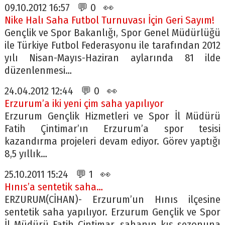
09.10.2012 16:57 💬 0 👀
Nike Halı Saha Futbol Turnuvası İçin Geri Sayım!
Gençlik ve Spor Bakanlığı, Spor Genel Müdürlüğü
ile Türkiye Futbol Federasyonu ile tarafından 2012
yılı Nisan-Mayıs-Haziran aylarında 81 ilde
düzenlenmesi…
24.04.2012 12:44 💬 0 👀
Erzurum’a iki yeni çim saha yapılıyor
Erzurum Gençlik Hizmetleri ve Spor İl Müdürü
Fatih Çintimar’ın Erzurum’a spor tesisi
kazandırma projeleri devam ediyor. Görev yaptığı
8,5 yıllık…
25.10.2011 15:24 💬 1 👀
Hınıs’a sentetik saha…
ERZURUM(CİHAN)- Erzurum’un Hınıs ilçesine
sentetik saha yapılıyor. Erzurum Gençlik ve Spor
İl Müdürü Fatih Çintimar, sahanın kış sezonuna