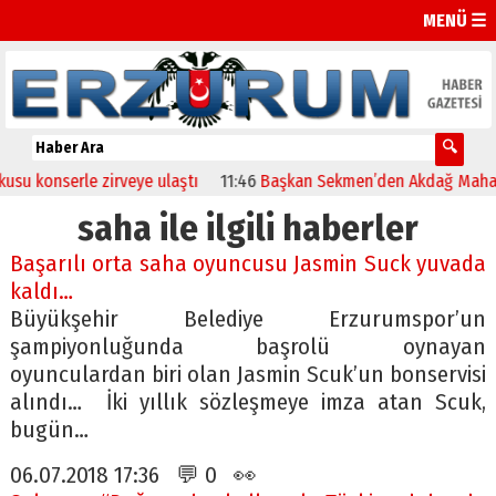
MENÜ ☰
konserle zirveye ulaştı
11:46
Başkan Sekmen’den Akdağ Mahallesi’
saha ile ilgili haberler
Başarılı orta saha oyuncusu Jasmin Suck yuvada
kaldı…
Büyükşehir Belediye Erzurumspor’un
şampiyonluğunda başrolü oynayan
oyunculardan biri olan Jasmin Scuk’un bonservisi
alındı… İki yıllık sözleşmeye imza atan Scuk,
bugün…
06.07.2018 17:36 💬 0 👀