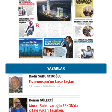
Ahmet Gökhan YAZICI
Ahmed Yesevi’den bir Alperen…
”Reisimiz” idi… Hakka yürüdü.!
26 Mart 2026 Perşembe
Cem Bakırcı
Ardında bıraktığı hatıralarıyla
gönül adamı Faruk Terzioğlu!
13 Mayıs 2026 Çarşamba
Esat BİNDESEN
Başkan Sekmen’den Erzurum’a
bir vizyon proje daha!
02 Ağustos 2026 Pazar
YAZARLAR
Kadir SABUNCUOĞLU
Erzurumspor’un köşe taşları
29 Haziran 2026 Pazartesi
Kenan GÜLERCİ
Murat Şahsuvaroğlu ERKON’da
çıtayı yukarı taşırken,