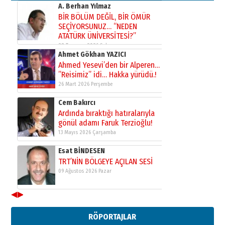
A. Berhan Yılmaz
BİR BÖLÜM DEĞİL, BİR ÖMÜR
SEÇİYORSUNUZ… “NEDEN
ATATÜRK ÜNİVERSİTESİ?”
28 Temmuz 2026 Salı
Ahmet Gökhan YAZICI
Ahmed Yesevi’den bir Alperen…
”Reisimiz” idi… Hakka yürüdü.!
26 Mart 2026 Perşembe
Cem Bakırcı
Ardında bıraktığı hatıralarıyla
gönül adamı Faruk Terzioğlu!
13 Mayıs 2026 Çarşamba
Esat BİNDESEN
TRT’NİN BÖLGEYE AÇILAN SESİ
09 Ağustos 2026 Pazar
◀
▶
Kadir SABUNCUOĞLU
Erzurumspor’un köşe taşları
RÖPORTAJLAR
29 Haziran 2026 Pazartesi