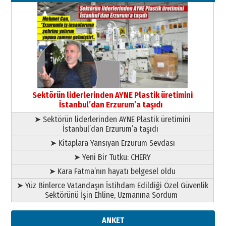
Kenan GÜLERCİ
Murat Şahsuvaroğlu ERKON’da
çıtayı yukarı taşırken,
yönetimdekiler aşağı
çekmemeli!
Orhan BOZKURT
17 Şubat 2026 Salı
Bir fotoğraf, bir şehir, bir
gazeteci… Dizginler kimin
Sektörün liderlerinden AYNE Plastik üretimini
elinde?
İstanbul’dan Erzurum’a taşıdı
31 Mart 2026 Salı
➤ Sektörün liderlerinden AYNE Plastik üretimini
A. Berhan Yılmaz
İstanbul’dan Erzurum’a taşıdı
BİR BÖLÜM DEĞİL, BİR ÖMÜR
SEÇİYORSUNUZ… “NEDEN
➤ Kitaplara Yansıyan Erzurum Sevdası
ATATÜRK ÜNİVERSİTESİ?”
➤ Yeni Bir Tutku: CHERY
28 Temmuz 2026 Salı
Ahmet Gökhan YAZICI
➤ Kara Fatma’nın hayatı belgesel oldu
Ahmed Yesevi’den bir Alperen…
➤ Yüz Binlerce Vatandaşın İstihdam Edildiği Özel Güvenlik
”Reisimiz” idi… Hakka yürüdü.!
Sektörünü İşin Ehline, Uzmanına Sordum
26 Mart 2026 Perşembe
Cem Bakırcı
ANKET