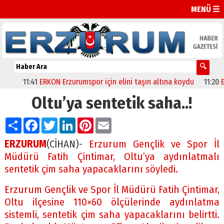
MENÜ ☰
11:41
ERKON Erzurumspor için elini taşın altına koydu
11:20
Erzu
Oltu’ya sentetik saha..!
Paylaş
Facebook
Twitter
LinkedIn
Pinterest
Email
ERZURUM
(CİHAN)-
Erzurum Gençlik ve Spor İl
Müdürü Fatih Çintimar, Oltu’ya aydınlatmalı
sentetik çim saha yapacaklarını söyledi.
Erzurum Gençlik ve Spor İl Müdürü Fatih Çintimar,
Oltu ilçesine 110×60 ölçülerinde aydınlatma
sistemli, sentetik çim saha yapacaklarını belirtti.