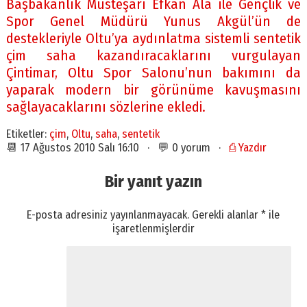
Başbakanlık Müsteşarı Efkan Ala ile Gençlik ve
Spor Genel Müdürü Yunus Akgül’ün de
destekleriyle Oltu’ya aydınlatma sistemli sentetik
çim saha kazandıracaklarını vurgulayan
Çintimar, Oltu Spor Salonu’nun bakımını da
yaparak modern bir görünüme kavuşmasını
sağlayacaklarını sözlerine ekledi.
Etiketler:
çim
,
Oltu
,
saha
,
sentetik
📆 17 Ağustos 2010 Salı 16:10 · 💬 0 yorum ·
⎙ Yazdır
Bir yanıt yazın
E-posta adresiniz yayınlanmayacak.
Gerekli alanlar
*
ile
işaretlenmişlerdir