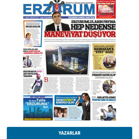
Esat BİNDESEN
TRT’NİN BÖLGEYE AÇILAN SESİ
09 Ağustos 2026 Pazar
Kadir SABUNCUOĞLU
Erzurumspor’un köşe taşları
29 Haziran 2026 Pazartesi
Kenan GÜLERCİ
Murat Şahsuvaroğlu ERKON’da
çıtayı yukarı taşırken,
yönetimdekiler aşağı
çekmemeli!
Orhan BOZKURT
17 Şubat 2026 Salı
Bir fotoğraf, bir şehir, bir
gazeteci… Dizginler kimin
elinde?
YAZARLAR
31 Mart 2026 Salı