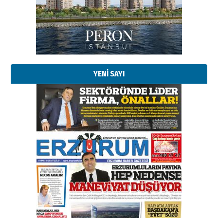
09 Ağustos 2026 Pazar
Kadir SABUNCUOĞLU
Erzurumspor’un köşe taşları
29 Haziran 2026 Pazartesi
YENİ SAYI
Kenan GÜLERCİ
Murat Şahsuvaroğlu ERKON’da
çıtayı yukarı taşırken,
yönetimdekiler aşağı
çekmemeli!
Orhan BOZKURT
17 Şubat 2026 Salı
Bir fotoğraf, bir şehir, bir
gazeteci… Dizginler kimin
elinde?
31 Mart 2026 Salı
A. Berhan Yılmaz
BİR BÖLÜM DEĞİL, BİR ÖMÜR
SEÇİYORSUNUZ… “NEDEN
ATATÜRK ÜNİVERSİTESİ?”
28 Temmuz 2026 Salı
Ahmet Gökhan YAZICI