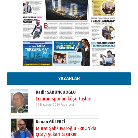
Ahmed Yesevi’den bir Alperen…
”Reisimiz” idi… Hakka yürüdü.!
26 Mart 2026 Perşembe
Cem Bakırcı
Ardında bıraktığı hatıralarıyla
gönül adamı Faruk Terzioğlu!
13 Mayıs 2026 Çarşamba
Esat BİNDESEN
TRT’NİN BÖLGEYE AÇILAN SESİ
09 Ağustos 2026 Pazar
YAZARLAR
Kadir SABUNCUOĞLU
Erzurumspor’un köşe taşları
29 Haziran 2026 Pazartesi
Kenan GÜLERCİ
Murat Şahsuvaroğlu ERKON’da
çıtayı yukarı taşırken,
yönetimdekiler aşağı