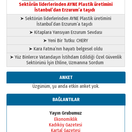
09 Ağustos 2026 Pazar
Sektörün liderlerinden AYNE Plastik üretimini
İstanbul’dan Erzurum’a taşıdı
➤ Sektörün liderlerinden AYNE Plastik üretimini
İstanbul’dan Erzurum’a taşıdı
➤ Kitaplara Yansıyan Erzurum Sevdası
➤ Yeni Bir Tutku: CHERY
➤ Kara Fatma’nın hayatı belgesel oldu
➤ Yüz Binlerce Vatandaşın İstihdam Edildiği Özel Güvenlik
Sektörünü İşin Ehline, Uzmanına Sordum
ANKET
Üzgünüm, şu anda etkin anket yok.
BAĞLANTILAR
Yayın Grubumuz
Ekonomiklik
Kadıköy Gazetesi
Kartal Gazetesi