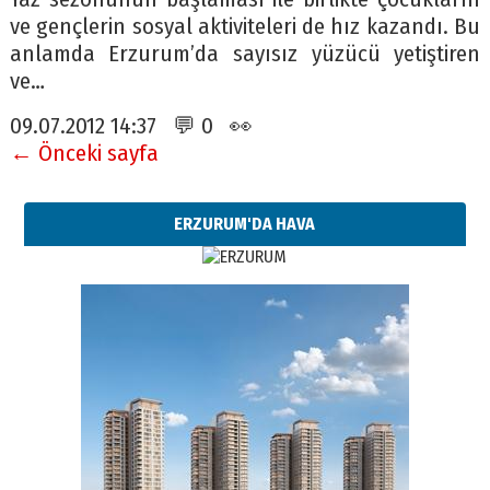
ve gençlerin sosyal aktiviteleri de hız kazandı. Bu
anlamda Erzurum’da sayısız yüzücü yetiştiren
ve…
09.07.2012 14:37 💬 0 👀
← Önceki sayfa
ERZURUM'DA HAVA
Esat BİNDESEN
TRT’NİN BÖLGEYE AÇILAN SESİ