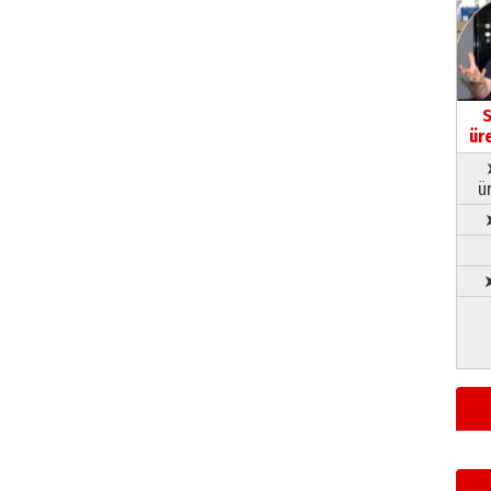
S
ür
ü
➤