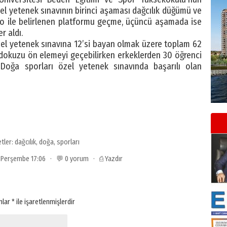
el yetenek sınavının birinci aşaması dağcılık düğümü ve
no ile belirlenen platformu geçme, üçüncü aşamada ise
r aldı.
zel yetenek sınavına 12’si bayan olmak üzere toplam 62
 dokuzu ön elemeyi geçebilirken erkeklerden 30 öğrenci
 Doğa sporları özel yetenek sınavında başarılı olan
etler:
dağcılık
,
doğa
,
sporları
3 Perşembe 17:06 · 💬 0 yorum ·
⎙ Yazdır
anlar
*
ile işaretlenmişlerdir