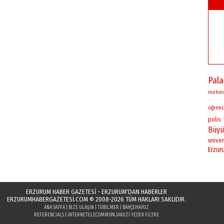
Pal
mehm
öğrenc
polis
Büyü
univer
Erzur
ERZURUM HABER GAZETESİ - ERZURUM'DAN HABERLER
ERZURUMHABERGAZETESI.COM
© 2008-2026 TÜM HAKLARI SAKLIDIR.
ANA SAYFA
|
BIZE ULAŞIN
|
TÜBILMER
|
BAHÇEHAVUZ
REFERENCIALS
|
INTERNETELECOM
MSPA JAKUZI YEDEK FILTRE