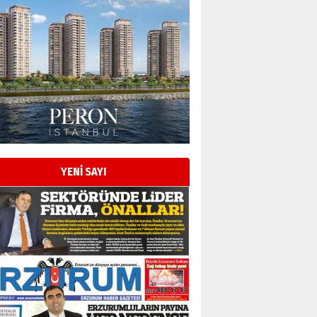
Esat BİNDESEN
Başkan Sekmen’den Erzurum’a
bir vizyon proje daha!
02 Ağustos 2026 Pazar
Kadir SABUNCUOĞLU
Erzurumspor’un köşe taşları
29 Haziran 2026 Pazartesi
YENİ SAYI
Kenan GÜLERCİ
Murat Şahsuvaroğlu ERKON’da
çıtayı yukarı taşırken,
yönetimdekiler aşağı
çekmemeli!
Orhan BOZKURT
17 Şubat 2026 Salı
Bir fotoğraf, bir şehir, bir
gazeteci… Dizginler kimin
elinde?
31 Mart 2026 Salı
A. Berhan Yılmaz