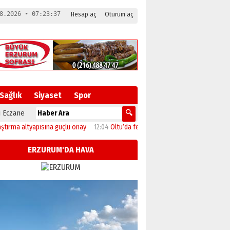
8.2026 • 07:23:38
Hesap aç
Oturum aç
Sağlık
Siyaset
Spor
 Eczane
 altyapısına güçlü onay
12:04
Oltu’da festival coşkusu konserle zirveye ulaştı
ERZURUM'DA HAVA