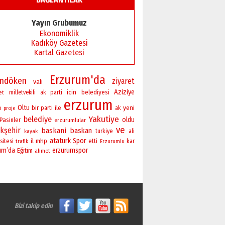
Yayın Grubumuz
Ekonomiklik
Kadıköy Gazetesi
Kartal Gazetesi
Erzurum'da
andöken
ziyaret
vali
Aziziye
icin
belediyesi
milletvekili
ak parti
et
erzurum
Oltu
bir
yeni
ile
i
parti
ak
proje
Yakutiye
belediye
oldu
Pasinler
erzurumlular
ve
kşehir
baskani
baskan
turkiye
ali
kayak
ataturk
Spor
sitesi
il
mhp
etti
kar
trafik
Erzurumlu
um’da
erzurumspor
Eğitim
ahmet
Bizi takip edin