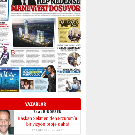
BİR BÖLÜM DEĞİL, BİR ÖMÜR
SEÇİYORSUNUZ… “NEDEN
ATATÜRK ÜNİVERSİTESİ?”
28 Temmuz 2026 Salı
Ahmet Gökhan YAZICI
Ahmed Yesevi’den bir
Alperen… ”Reisimiz” idi…
Hakka yürüdü.!
26 Mart 2026 Perşembe
Cem Bakırcı
Ardında bıraktığı hatıralarıyla
gönül adamı Faruk Terzioğlu!
13 Mayıs 2026 Çarşamba
Esat BİNDESEN
Başkan Sekmen’den Erzurum’a
bir vizyon proje daha!
YAZARLAR
02 Ağustos 2026 Pazar
Kadir SABUNCUOĞLU
Erzurumspor’un köşe taşları
29 Haziran 2026 Pazartesi