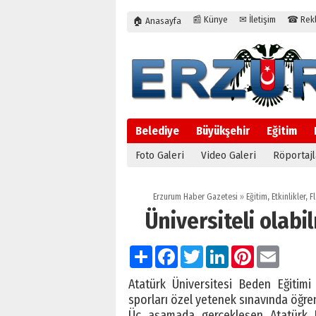
📰 Künye
✉ İletişim
☎ Rekla
🏠 Anasayfa
Belediye
Büyükşehir
Eğitim
Foto Galeri
Video Galeri
Röportajl
Erzurum Haber Gazetesi
»
Eğitim
,
Etkinlikler
,
Fl
Üniversiteli olabi
Paylaş
Facebook
Twitter
LinkedIn
Pinterest
Email
Atatürk Üniversitesi Beden Eğitim
sporları özel yetenek sınavında öğrenc
Üç aşamada gerçekleşen Atatürk Ü