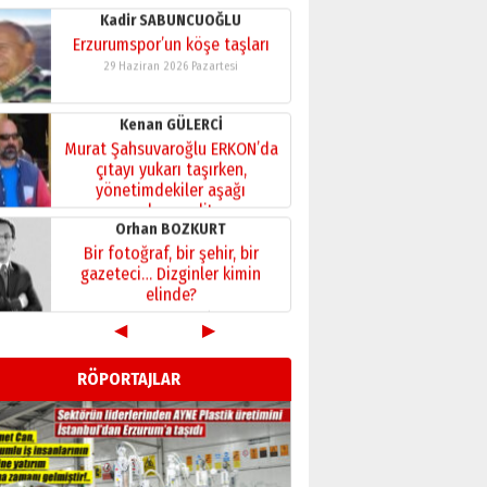
Kenan GÜLERCİ
Murat Şahsuvaroğlu ERKON’da
çıtayı yukarı taşırken,
yönetimdekiler aşağı
çekmemeli!
Orhan BOZKURT
17 Şubat 2026 Salı
Bir fotoğraf, bir şehir, bir
gazeteci… Dizginler kimin
elinde?
31 Mart 2026 Salı
A. Berhan Yılmaz
BİR BÖLÜM DEĞİL, BİR ÖMÜR
SEÇİYORSUNUZ… “NEDEN
ATATÜRK ÜNİVERSİTESİ?”
28 Temmuz 2026 Salı
◀
▶
Ahmet Gökhan YAZICI
Ahmed Yesevi’den bir
RÖPORTAJLAR
Alperen… ”Reisimiz” idi…
Hakka yürüdü.!
26 Mart 2026 Perşembe
Cem Bakırcı
Ardında bıraktığı hatıralarıyla