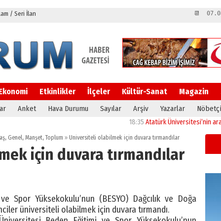
m / Seri İlan
📆 07.0
Ekonomi
Etkinlikler
İlçeler
Kültür-Sanat
Magazin
ar
Anket
Hava Durumu
Sayılar
Arşiv
Yazarlar
Nöbetçi
18:35
Atatürk Üniversitesi’nin araştırma
aş
,
Genel
,
Manşet
,
Toplum
»
Üniversiteli olabilmek için duvara tırmandılar
lmek için duvara tırmandılar
i ve Spor Yüksekokulu’nun (BESYO) Dağcılık ve Doğa
iler üniversiteli olabilmek için duvara tırmandı.
niversitesi Beden Eğitimi ve Spor Yüksekokulu’nun