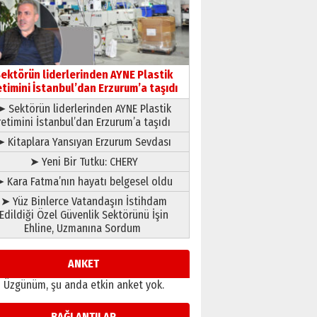
gönül adamı Faruk Terzioğlu!
13 Mayıs 2026 Çarşamba
Esat BİNDESEN
Başkan Sekmen’den Erzurum’a
bir vizyon proje daha!
ektörün liderlerinden AYNE Plastik
02 Ağustos 2026 Pazar
etimini İstanbul’dan Erzurum’a taşıdı
➤ Sektörün liderlerinden AYNE Plastik
retimini İstanbul’dan Erzurum’a taşıdı
➤ Kitaplara Yansıyan Erzurum Sevdası
➤ Yeni Bir Tutku: CHERY
 Kara Fatma’nın hayatı belgesel oldu
➤ Yüz Binlerce Vatandaşın İstihdam
Edildiği Özel Güvenlik Sektörünü İşin
Ehline, Uzmanına Sordum
ANKET
Üzgünüm, şu anda etkin anket yok.
BAĞLANTILAR