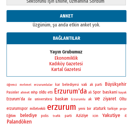
Sektörünü İşin Ehline, Uzmanına Sordum
26 Mart 2026 Perşembe
Cem Bakırcı
ANKET
Ardında bıraktığı hatıralarıyla
Üzgünüm, şu anda etkin anket yok.
gönül adamı Faruk Terzioğlu!
13 Mayıs 2026 Çarşamba
BAĞLANTILAR
Esat BİNDESEN
Başkan Sekmen’den Erzurum’a
Yayın Grubumuz
bir vizyon proje daha!
Ekonomiklik
02 Ağustos 2026 Pazar
Kadıköy Gazetesi
Kartal Gazetesi
Büyükşehir
vali
belediyesi
öğrenci
erzurumlular
kar
ak parti
mehmet
Erzurum'da
baskani
oldu
Spor
Pasinler
mhp
ahmet
etti
ali
kayak
ve
ziyaret
baskan
Erzurum’da
Oltu
ile
universitesi
ak
Erzurumlu
erzurum
erzurumspor
yeni
bir
ataturk
milletvekili
turkiye
proje
Yakutiye
belediye
Aziziye
Eğitim
polis
icin
il
parti
trafik
Palandöken