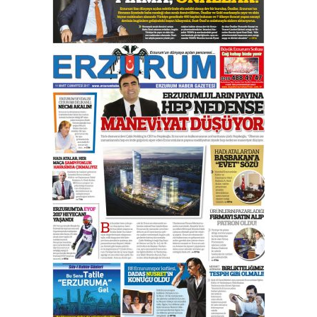
Esat BİNDESEN
Başkan Sekmen’den Erzurum’a
bir vizyon proje daha!
02 Ağustos 2026 Pazar
Kadir SABUNCUOĞLU
Erzurumspor’un köşe taşları
29 Haziran 2026 Pazartesi
Kenan GÜLERCİ
Murat Şahsuvaroğlu ERKON’da
çıtayı yukarı taşırken,
yönetimdekiler aşağı
çekmemeli!
Orhan BOZKURT
17 Şubat 2026 Salı