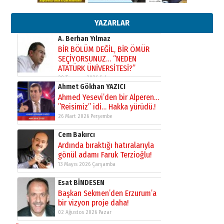
Bir fotoğraf, bir şehir, bir
gazeteci… Dizginler kimin
elinde?
YAZARLAR
31 Mart 2026 Salı
A. Berhan Yılmaz
BİR BÖLÜM DEĞİL, BİR ÖMÜR
SEÇİYORSUNUZ… “NEDEN
ATATÜRK ÜNİVERSİTESİ?”
28 Temmuz 2026 Salı
Ahmet Gökhan YAZICI
Ahmed Yesevi’den bir Alperen…
”Reisimiz” idi… Hakka yürüdü.!
26 Mart 2026 Perşembe
Cem Bakırcı
Ardında bıraktığı hatıralarıyla
gönül adamı Faruk Terzioğlu!
13 Mayıs 2026 Çarşamba
Esat BİNDESEN
Başkan Sekmen’den Erzurum’a
bir vizyon proje daha!
02 Ağustos 2026 Pazar