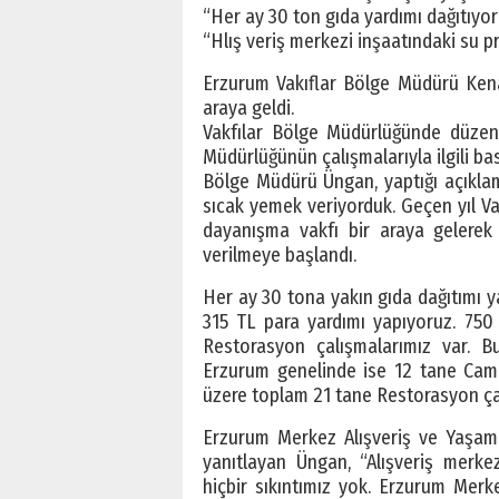
“Her ay 30 ton gıda yardımı dağıtıyo
“Hlış veriş merkezi inşaatındaki su pr
Erzurum Vakıflar Bölge Müdürü Kena
araya geldi.
Vakfılar Bölge Müdürlüğünde düze
Müdürlüğünün çalışmalarıyla ilgili bas
Bölge Müdürü Üngan, yaptığı açıkla
sıcak yemek veriyorduk. Geçen yıl V
dayanışma vakfı bir araya gelerek 
verilmeye başlandı.
Her ay 30 tona yakın gıda dağıtımı y
315 TL para yardımı yapıyoruz. 750
Restorasyon çalışmalarımız var. 
Erzurum genelinde ise 12 tane Cam
üzere toplam 21 tane Restorasyon çal
Erzurum Merkez Alışveriş ve Yaşam M
yanıtlayan Üngan, “Alışveriş merkez
hiçbir sıkıntımız yok. Erzurum Merk