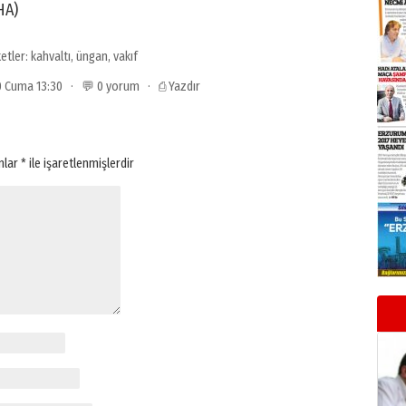
HA)
ketler:
kahvaltı
,
üngan
,
vakıf
010 Cuma 13:30 · 💬 0 yorum ·
⎙ Yazdır
anlar
*
ile işaretlenmişlerdir