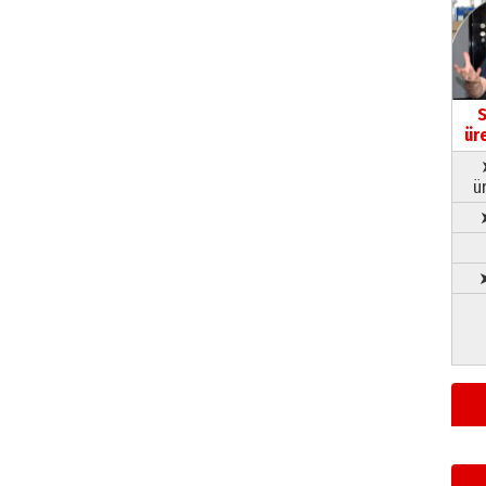
S
ür
ü
➤