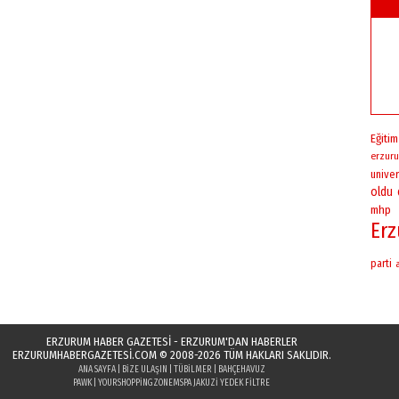
Eğitim
erzuru
univer
oldu
mhp
Er
parti
ERZURUM HABER GAZETESİ - ERZURUM'DAN HABERLER
ERZURUMHABERGAZETESI.COM
© 2008-2026 TÜM HAKLARI SAKLIDIR.
ANA SAYFA
|
BIZE ULAŞIN
|
TÜBILMER
|
BAHÇEHAVUZ
PAWK
|
YOURSHOPPINGZONE
MSPA JAKUZI YEDEK FILTRE