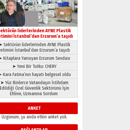
çıtayı yukarı taşırken,
yönetimdekiler aşağı
çekmemeli!
Orhan BOZKURT
17 Şubat 2026 Salı
Bir fotoğraf, bir şehir, bir
gazeteci… Dizginler kimin
ektörün liderlerinden AYNE Plastik
elinde?
etimini İstanbul’dan Erzurum’a taşıdı
31 Mart 2026 Salı
➤ Sektörün liderlerinden AYNE Plastik
A. Berhan Yılmaz
retimini İstanbul’dan Erzurum’a taşıdı
BİR BÖLÜM DEĞİL, BİR ÖMÜR
SEÇİYORSUNUZ… “NEDEN
➤ Kitaplara Yansıyan Erzurum Sevdası
ATATÜRK ÜNİVERSİTESİ?”
➤ Yeni Bir Tutku: CHERY
28 Temmuz 2026 Salı
Ahmet Gökhan YAZICI
 Kara Fatma’nın hayatı belgesel oldu
Ahmed Yesevi’den bir
➤ Yüz Binlerce Vatandaşın İstihdam
Alperen… ”Reisimiz” idi…
Edildiği Özel Güvenlik Sektörünü İşin
Hakka yürüdü.!
Ehline, Uzmanına Sordum
26 Mart 2026 Perşembe
Cem Bakırcı
Ardında bıraktığı hatıralarıyla
ANKET
gönül adamı Faruk Terzioğlu!
Üzgünüm, şu anda etkin anket yok.
13 Mayıs 2026 Çarşamba
Esat BİNDESEN
BAĞLANTILAR