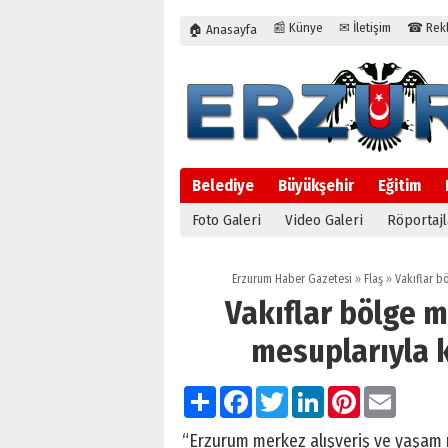
📰 Künye
✉ İletişim
☎ Rekla
🏠 Anasayfa
Belediye
Büyükşehir
Eğitim
Foto Galeri
Video Galeri
Röportajl
Erzurum Haber Gazetesi
»
Flaş
»
Vakıflar b
Vakıflar bölge 
mesuplarıyla k
Paylaş
Facebook
Twitter
LinkedIn
Pinterest
Email
“Erzurum merkez alışveriş ve yaşam 