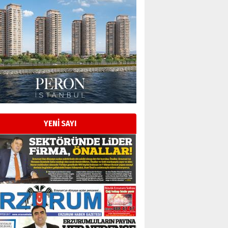
YENİ SAYI
Esat BİNDESEN