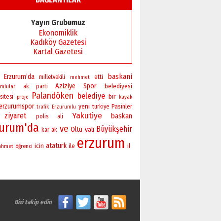
Başkan Sekmen’den Erzurum’a
bir vizyon proje daha!
Yayın Grubumuz
02 Ağustos 2026 Pazar
Ekonomiklik
Kadıköy Gazetesi
Kartal Gazetesi
baskani
Erzurum’da
milletvekili
etti
mehmet
Aziziye
Spor
belediyesi
mlular
ak parti
Palandöken
belediye
bir
sitesi
proje
kayak
erzurumspor
yeni
Pasinler
turkiye
trafik
Erzurumlu
Yakutiye
ziyaret
baskan
polis
ali
zurum'da
ve
Büyükşehir
Oltu
vali
kar
ak
erzurum
ataturk
icin
ile
il
ahmet
öğrenci
Bizi takip edin