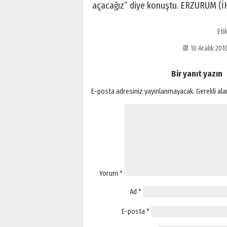
açacağız” diye konuştu. ERZURUM (İ
Eti
📆 10 Aralık 2
Bir yanıt yazın
E-posta adresiniz yayınlanmayacak.
Gerekli al
Yorum
*
Ad
*
E-posta
*