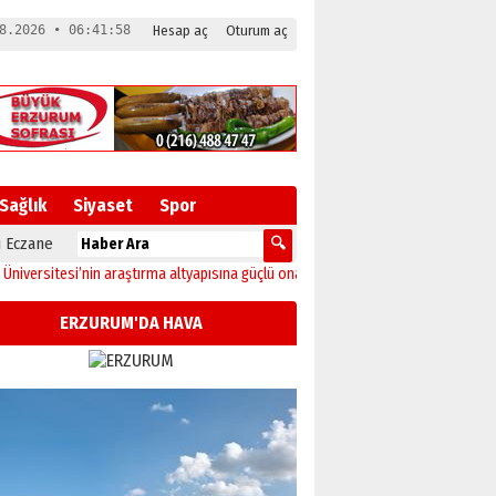
8.2026 • 06:41:58
Hesap aç
Oturum aç
Sağlık
Siyaset
Spor
 Eczane
itesi’nin araştırma altyapısına güçlü onay
12:04
Oltu’da festival coşkusu kons
ERZURUM'DA HAVA