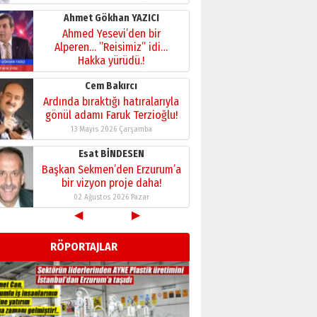
28 Temmuz 2026 Salı
Ahmet Gökhan YAZICI
Ahmed Yesevi’den bir
Alperen… ”Reisimiz” idi…
Hakka yürüdü.!
26 Mart 2026 Perşembe
Cem Bakırcı
Ardında bıraktığı hatıralarıyla
gönül adamı Faruk Terzioğlu!
13 Mayıs 2026 Çarşamba
Esat BİNDESEN
Başkan Sekmen’den Erzurum’a
bir vizyon proje daha!
02 Ağustos 2026 Pazar
◀
▶
Kadir SABUNCUOĞLU
Erzurumspor’un köşe taşları
RÖPORTAJLAR
29 Haziran 2026 Pazartesi
Kenan GÜLERCİ
Murat Şahsuvaroğlu ERKON’da