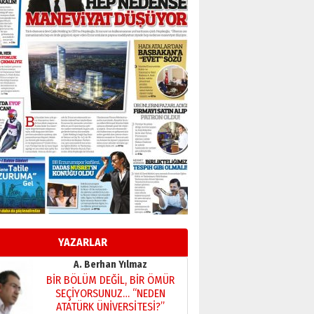
Başkan Sekmen’den Erzurum’a
bir vizyon proje daha!
02 Ağustos 2026 Pazar
Kadir SABUNCUOĞLU
Erzurumspor’un köşe taşları
29 Haziran 2026 Pazartesi
Kenan GÜLERCİ
Murat Şahsuvaroğlu ERKON’da
çıtayı yukarı taşırken,
yönetimdekiler aşağı
çekmemeli!
Orhan BOZKURT
17 Şubat 2026 Salı
Bir fotoğraf, bir şehir, bir
gazeteci… Dizginler kimin
elinde?
YAZARLAR
31 Mart 2026 Salı
A. Berhan Yılmaz
BİR BÖLÜM DEĞİL, BİR ÖMÜR
SEÇİYORSUNUZ… “NEDEN
ATATÜRK ÜNİVERSİTESİ?”