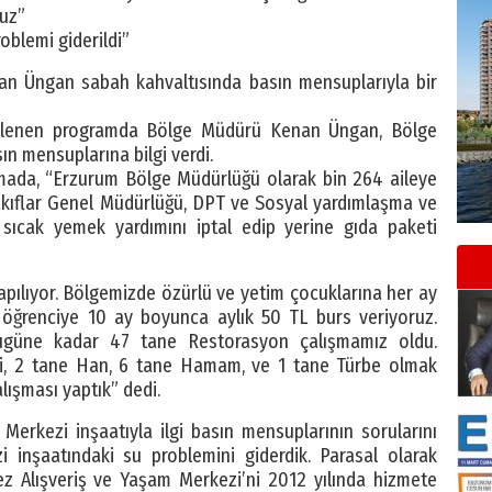
ruz”
oblemi giderildi”
n Üngan sabah kahvaltısında basın mensuplarıyla bir
nlenen programda Bölge Müdürü Kenan Üngan, Bölge
ın mensuplarına bilgi verdi.
mada, “Erzurum Bölge Müdürlüğü olarak bin 264 aileye
akıflar Genel Müdürlüğü, DPT ve Sosyal yardımlaşma ve
sıcak yemek yardımını iptal edip yerine gıda paketi
apılıyor. Bölgemizde özürlü ve yetim çocuklarına her ay
 öğrenciye 10 ay boyunca aylık 50 TL burs veriyoruz.
Bugüne kadar 47 tane Restorasyon çalışmamız oldu.
i, 2 tane Han, 6 tane Hamam, ve 1 tane Türbe olmak
ışması yaptık” dedi.
erkezi inşaatıyla ilgi basın mensuplarının sorularını
i inşaatındaki su problemini giderdik. Parasal olarak
ez Alışveriş ve Yaşam Merkezi’ni 2012 yılında hizmete