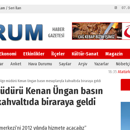
m / Seri İlan
📆 07.0
Ekonomi
Etkinlikler
İlçeler
Kültür-Sanat
Magazin
ar
Anket
Hava Durumu
Sayılar
Arşiv
Yazarlar
Nöbetçi
18:35
Atatürk Ünivers
ölge müdürü Kenan Üngan basın mesuplarıyla kahvaltıda biraraya geldi
müdürü Kenan Üngan basın
ahvaltıda biraraya geldi
merkezi’ni 2012 yılında hizmete açacağız”