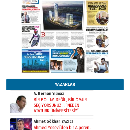
Kadir SABUNCUOĞLU
Erzurumspor’un köşe taşları
29 Haziran 2026 Pazartesi
Kenan GÜLERCİ
Murat Şahsuvaroğlu ERKON’da
çıtayı yukarı taşırken,
yönetimdekiler aşağı
çekmemeli!
Orhan BOZKURT
17 Şubat 2026 Salı
Bir fotoğraf, bir şehir, bir
gazeteci… Dizginler kimin
elinde?
YAZARLAR
31 Mart 2026 Salı
A. Berhan Yılmaz
BİR BÖLÜM DEĞİL, BİR ÖMÜR
SEÇİYORSUNUZ… “NEDEN
ATATÜRK ÜNİVERSİTESİ?”
28 Temmuz 2026 Salı
Ahmet Gökhan YAZICI
Ahmed Yesevi’den bir Alperen…