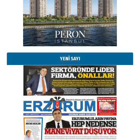
YENİ SAYI
Esat BİNDESEN
Başkan Sekmen’den Erzurum’a
bir vizyon proje daha!
02 Ağustos 2026 Pazar