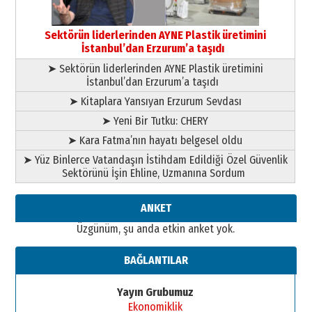
Orhan BOZKURT
17 Şubat 2026 Salı
Bir fotoğraf, bir şehir, bir
gazeteci… Dizginler kimin
Sektörün liderlerinden AYNE Plastik üretimini
elinde?
İstanbul’dan Erzurum’a taşıdı
31 Mart 2026 Salı
➤ Sektörün liderlerinden AYNE Plastik üretimini
A. Berhan Yılmaz
İstanbul’dan Erzurum’a taşıdı
BİR BÖLÜM DEĞİL, BİR ÖMÜR
SEÇİYORSUNUZ… “NEDEN
➤ Kitaplara Yansıyan Erzurum Sevdası
ATATÜRK ÜNİVERSİTESİ?”
➤ Yeni Bir Tutku: CHERY
28 Temmuz 2026 Salı
Ahmet Gökhan YAZICI
➤ Kara Fatma’nın hayatı belgesel oldu
Ahmed Yesevi’den bir Alperen…
➤ Yüz Binlerce Vatandaşın İstihdam Edildiği Özel Güvenlik
”Reisimiz” idi… Hakka yürüdü.!
Sektörünü İşin Ehline, Uzmanına Sordum
26 Mart 2026 Perşembe
Cem Bakırcı
ANKET
Ardında bıraktığı hatıralarıyla
Üzgünüm, şu anda etkin anket yok.
gönül adamı Faruk Terzioğlu!
13 Mayıs 2026 Çarşamba
BAĞLANTILAR
Esat BİNDESEN
Başkan Sekmen’den Erzurum’a
Yayın Grubumuz
bir vizyon proje daha!
Ekonomiklik
02 Ağustos 2026 Pazar