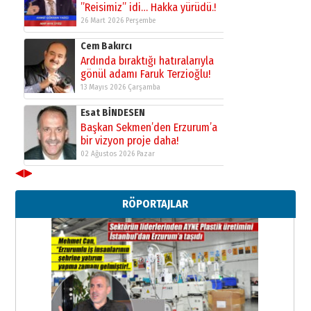
”Reisimiz” idi… Hakka yürüdü.!
26 Mart 2026 Perşembe
Cem Bakırcı
Ardında bıraktığı hatıralarıyla
gönül adamı Faruk Terzioğlu!
13 Mayıs 2026 Çarşamba
Esat BİNDESEN
Başkan Sekmen’den Erzurum’a
bir vizyon proje daha!
02 Ağustos 2026 Pazar
◀
▶
Kadir SABUNCUOĞLU
Erzurumspor’un köşe taşları
RÖPORTAJLAR
29 Haziran 2026 Pazartesi
Kenan GÜLERCİ
Murat Şahsuvaroğlu ERKON’da
çıtayı yukarı taşırken,
yönetimdekiler aşağı
çekmemeli!