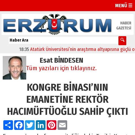
MENÜ ☰
18:35
Atatürk Üniversitesi’nin araştırma altyapısına güçlü onay
Esat BİNDESEN
Tüm yazıları için tıklayınız.
KONGRE BİNASI’NIN
EMANETİNE REKTÖR
HACIMÜFTÜOĞLU SAHİP ÇIKTI
Paylaş
Facebook
Twitter
LinkedIn
Pinterest
Email