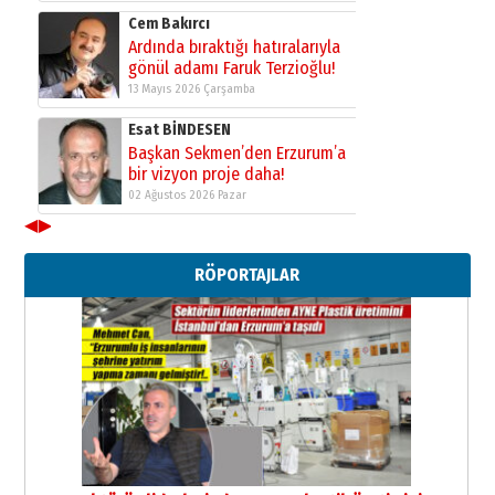
Cem Bakırcı
Ardında bıraktığı hatıralarıyla
gönül adamı Faruk Terzioğlu!
13 Mayıs 2026 Çarşamba
Esat BİNDESEN
Başkan Sekmen’den Erzurum’a
bir vizyon proje daha!
02 Ağustos 2026 Pazar
◀
▶
Kadir SABUNCUOĞLU
Erzurumspor’un köşe taşları
RÖPORTAJLAR
29 Haziran 2026 Pazartesi
Kenan GÜLERCİ
Murat Şahsuvaroğlu ERKON’da
çıtayı yukarı taşırken,
yönetimdekiler aşağı
çekmemeli!
Orhan BOZKURT
17 Şubat 2026 Salı
Bir fotoğraf, bir şehir, bir
gazeteci… Dizginler kimin