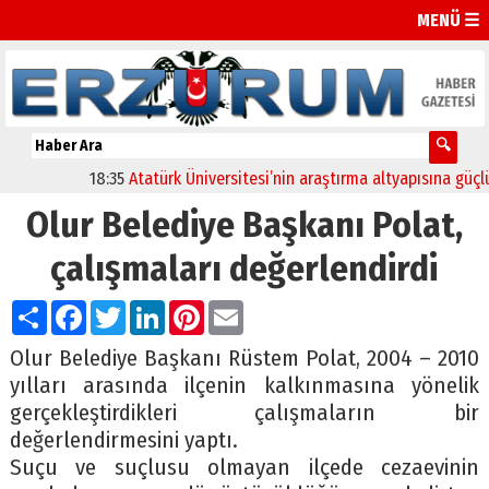
MENÜ ☰
18:35
Atatürk Üniversitesi’nin araştırma altyapısına güçlü ona
Olur Belediye Başkanı Polat,
çalışmaları değerlendirdi
Paylaş
Facebook
Twitter
LinkedIn
Pinterest
Email
Olur Belediye Başkanı Rüstem Polat, 2004 – 2010
yılları arasında ilçenin kalkınmasına yönelik
gerçekleştirdikleri çalışmaların bir
değerlendirmesini yaptı.
Suçu ve suçlusu olmayan ilçede cezaevinin