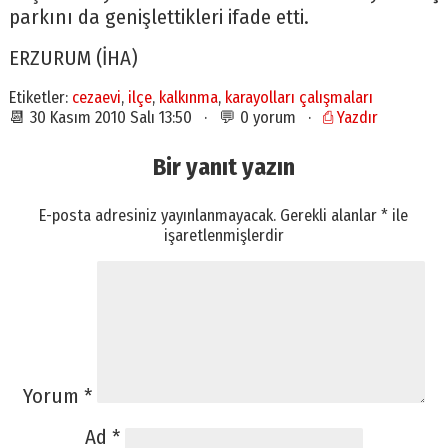
parkını da genişlettikleri ifade etti.
ERZURUM (İHA)
Etiketler:
cezaevi
,
ilçe
,
kalkınma
,
karayolları çalışmaları
📆 30 Kasım 2010 Salı 13:50 · 💬 0 yorum ·
⎙ Yazdır
Bir yanıt yazın
E-posta adresiniz yayınlanmayacak.
Gerekli alanlar
*
ile
işaretlenmişlerdir
Yorum
*
Ad
*