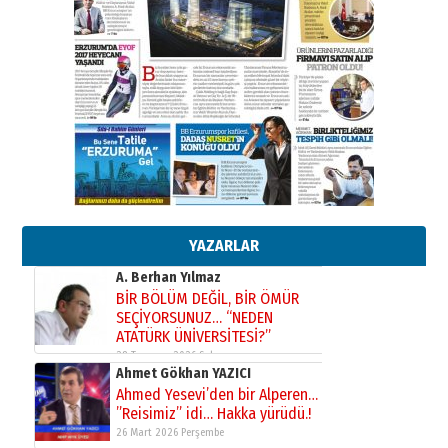
Erzurumspor’un köşe taşları
29 Haziran 2026 Pazartesi
Kenan GÜLERCİ
Murat Şahsuvaroğlu ERKON’da
çıtayı yukarı taşırken,
yönetimdekiler aşağı
çekmemeli!
Orhan BOZKURT
17 Şubat 2026 Salı
Bir fotoğraf, bir şehir, bir
gazeteci… Dizginler kimin
elinde?
YAZARLAR
31 Mart 2026 Salı
A. Berhan Yılmaz
BİR BÖLÜM DEĞİL, BİR ÖMÜR
SEÇİYORSUNUZ… “NEDEN
ATATÜRK ÜNİVERSİTESİ?”
28 Temmuz 2026 Salı
Ahmet Gökhan YAZICI
Ahmed Yesevi’den bir Alperen…
”Reisimiz” idi… Hakka yürüdü.!
26 Mart 2026 Perşembe