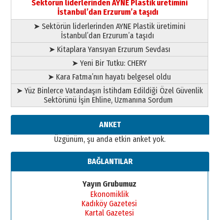
Sektörün liderlerinden AYNE Plastik üretimini
elinde?
İstanbul’dan Erzurum’a taşıdı
31 Mart 2026 Salı
➤ Sektörün liderlerinden AYNE Plastik üretimini
A. Berhan Yılmaz
İstanbul’dan Erzurum’a taşıdı
BİR BÖLÜM DEĞİL, BİR ÖMÜR
SEÇİYORSUNUZ… “NEDEN
➤ Kitaplara Yansıyan Erzurum Sevdası
ATATÜRK ÜNİVERSİTESİ?”
➤ Yeni Bir Tutku: CHERY
28 Temmuz 2026 Salı
Ahmet Gökhan YAZICI
➤ Kara Fatma’nın hayatı belgesel oldu
Ahmed Yesevi’den bir Alperen…
➤ Yüz Binlerce Vatandaşın İstihdam Edildiği Özel Güvenlik
”Reisimiz” idi… Hakka yürüdü.!
Sektörünü İşin Ehline, Uzmanına Sordum
26 Mart 2026 Perşembe
Cem Bakırcı
ANKET
Ardında bıraktığı hatıralarıyla
Üzgünüm, şu anda etkin anket yok.
gönül adamı Faruk Terzioğlu!
13 Mayıs 2026 Çarşamba
BAĞLANTILAR
Esat BİNDESEN
Başkan Sekmen’den Erzurum’a
Yayın Grubumuz
bir vizyon proje daha!
Ekonomiklik
02 Ağustos 2026 Pazar
Kadıköy Gazetesi
Kartal Gazetesi