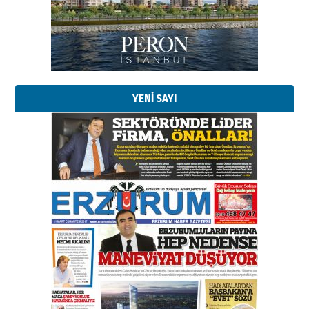
YENİ SAYI
Esat BİNDESEN
Başkan Sekmen’den Erzurum’a
bir vizyon proje daha!
02 Ağustos 2026 Pazar
Kadir SABUNCUOĞLU