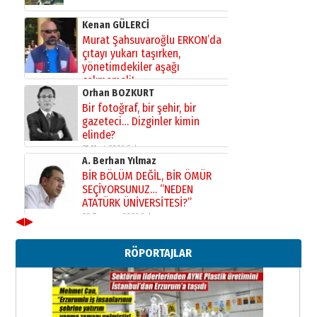
Kenan GÜLERCİ
Murat Şahsuvaroğlu ERKON’da
çıtayı yukarı taşırken,
yönetimdekiler aşağı
çekmemeli!
Orhan BOZKURT
17 Şubat 2026 Salı
Bir fotoğraf, bir şehir, bir
gazeteci… Dizginler kimin
elinde?
31 Mart 2026 Salı
A. Berhan Yılmaz
BİR BÖLÜM DEĞİL, BİR ÖMÜR
SEÇİYORSUNUZ… “NEDEN
ATATÜRK ÜNİVERSİTESİ?”
28 Temmuz 2026 Salı
◀
▶
Ahmet Gökhan YAZICI
Ahmed Yesevi’den bir Alperen…
RÖPORTAJLAR
”Reisimiz” idi… Hakka yürüdü.!
26 Mart 2026 Perşembe
Cem Bakırcı
Ardında bıraktığı hatıralarıyla