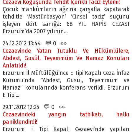
Cezaevi Koğuşunda Tehdit İçerikli Taciz Eylemi!
Çocuk mahkûmların ağzına çarşafla kapatarak
tehditle ‘Mastürbasyon’ ‘Cinsel taciz’ suçunu
işleyen dört sanığa: 68 YIL HAPİS CEZASI
Erzurum’da 2007 yılının…
24.12.2012 13:44 💬 0 👀
Cezaevinde Yatan Tutuklu Ve Hükümlülere,
Abdest, Gusül, Teyemmüm Ve Namaz Konuları
Anlatıldı!
Erzurum İl Müftülüğü’nce E Tipi Kapalı Ceza İnfaz
Kurumu’nda “Abdest, Gusül, Teyemmüm ve
Namaz” konularında konferans verildi. Erzurum
E Tipi…
29.11.2012 12:25 💬 0 👀
Cezaevindeki yangın tatbikatı, halkı
paniklendirdi!
Erzurum H Tipi Kapalı Cezaevi’nde yapılan