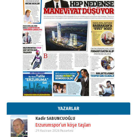
A. Berhan Yılmaz
BİR BÖLÜM DEĞİL, BİR ÖMÜR
SEÇİYORSUNUZ… “NEDEN
ATATÜRK ÜNİVERSİTESİ?”
28 Temmuz 2026 Salı
Ahmet Gökhan YAZICI
Ahmed Yesevi’den bir Alperen…
”Reisimiz” idi… Hakka yürüdü.!
26 Mart 2026 Perşembe
Cem Bakırcı
Ardında bıraktığı hatıralarıyla
gönül adamı Faruk Terzioğlu!
13 Mayıs 2026 Çarşamba
Esat BİNDESEN
Başkan Sekmen’den Erzurum’a
bir vizyon proje daha!
02 Ağustos 2026 Pazar
YAZARLAR
Kadir SABUNCUOĞLU
Erzurumspor’un köşe taşları
29 Haziran 2026 Pazartesi