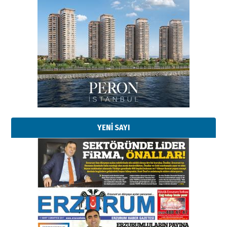
Esat BİNDESEN
Başkan Sekmen’den Erzurum’a
bir vizyon proje daha!
02 Ağustos 2026 Pazar
Kadir SABUNCUOĞLU
Erzurumspor’un köşe taşları
29 Haziran 2026 Pazartesi
YENİ SAYI
Kenan GÜLERCİ
Murat Şahsuvaroğlu ERKON’da
çıtayı yukarı taşırken,
yönetimdekiler aşağı
çekmemeli!
Orhan BOZKURT
17 Şubat 2026 Salı
Bir fotoğraf, bir şehir, bir
gazeteci… Dizginler kimin
elinde?
31 Mart 2026 Salı