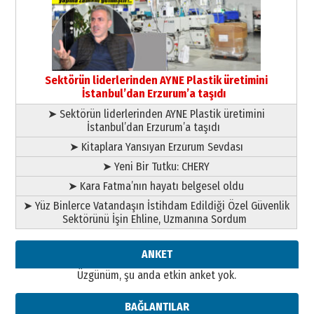
gönül adamı Faruk Terzioğlu!
13 Mayıs 2026 Çarşamba
Esat BİNDESEN
Başkan Sekmen’den Erzurum’a
bir vizyon proje daha!
Sektörün liderlerinden AYNE Plastik üretimini
02 Ağustos 2026 Pazar
İstanbul’dan Erzurum’a taşıdı
➤ Sektörün liderlerinden AYNE Plastik üretimini
İstanbul’dan Erzurum’a taşıdı
➤ Kitaplara Yansıyan Erzurum Sevdası
➤ Yeni Bir Tutku: CHERY
➤ Kara Fatma’nın hayatı belgesel oldu
➤ Yüz Binlerce Vatandaşın İstihdam Edildiği Özel Güvenlik
Sektörünü İşin Ehline, Uzmanına Sordum
ANKET
Üzgünüm, şu anda etkin anket yok.
BAĞLANTILAR