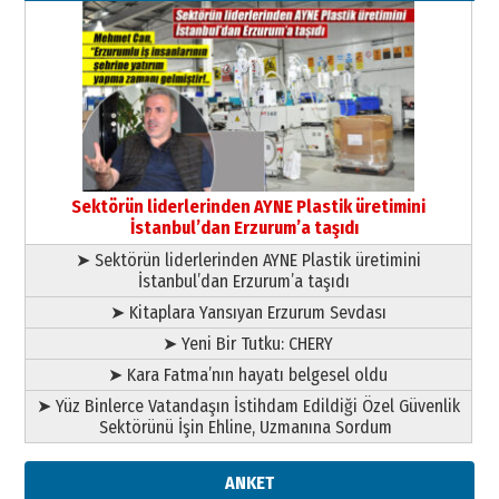
26 Mart 2026 Perşembe
Cem Bakırcı
Ardında bıraktığı hatıralarıyla
gönül adamı Faruk Terzioğlu!
13 Mayıs 2026 Çarşamba
Esat BİNDESEN
Başkan Sekmen’den Erzurum’a
bir vizyon proje daha!
Sektörün liderlerinden AYNE Plastik üretimini
02 Ağustos 2026 Pazar
İstanbul’dan Erzurum’a taşıdı
➤ Sektörün liderlerinden AYNE Plastik üretimini
İstanbul’dan Erzurum’a taşıdı
➤ Kitaplara Yansıyan Erzurum Sevdası
➤ Yeni Bir Tutku: CHERY
➤ Kara Fatma’nın hayatı belgesel oldu
➤ Yüz Binlerce Vatandaşın İstihdam Edildiği Özel Güvenlik
Sektörünü İşin Ehline, Uzmanına Sordum
ANKET