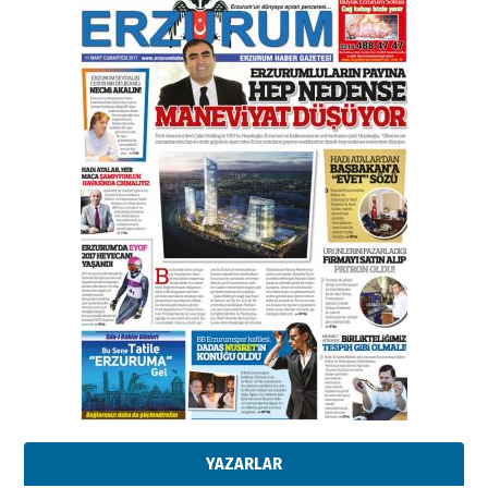
gazeteci… Dizginler kimin
elinde?
31 Mart 2026 Salı
A. Berhan Yılmaz
BİR BÖLÜM DEĞİL, BİR ÖMÜR
SEÇİYORSUNUZ… “NEDEN
ATATÜRK ÜNİVERSİTESİ?”
28 Temmuz 2026 Salı
Ahmet Gökhan YAZICI
Ahmed Yesevi’den bir Alperen…
”Reisimiz” idi… Hakka yürüdü.!
26 Mart 2026 Perşembe
Cem Bakırcı
Ardında bıraktığı hatıralarıyla
gönül adamı Faruk Terzioğlu!
13 Mayıs 2026 Çarşamba
Esat BİNDESEN
Başkan Sekmen’den Erzurum’a
bir vizyon proje daha!
02 Ağustos 2026 Pazar
YAZARLAR