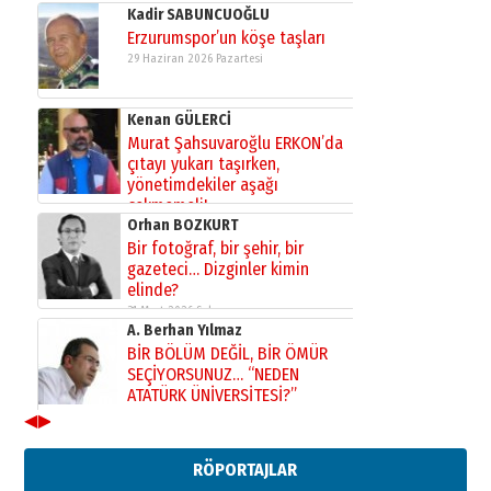
Kadir SABUNCUOĞLU
Erzurumspor’un köşe taşları
29 Haziran 2026 Pazartesi
Kenan GÜLERCİ
Murat Şahsuvaroğlu ERKON’da
çıtayı yukarı taşırken,
yönetimdekiler aşağı
çekmemeli!
Orhan BOZKURT
17 Şubat 2026 Salı
Bir fotoğraf, bir şehir, bir
gazeteci… Dizginler kimin
elinde?
31 Mart 2026 Salı
A. Berhan Yılmaz
BİR BÖLÜM DEĞİL, BİR ÖMÜR
SEÇİYORSUNUZ… “NEDEN
ATATÜRK ÜNİVERSİTESİ?”
28 Temmuz 2026 Salı
◀
▶
Ahmet Gökhan YAZICI
Ahmed Yesevi’den bir Alperen…
RÖPORTAJLAR
”Reisimiz” idi… Hakka yürüdü.!