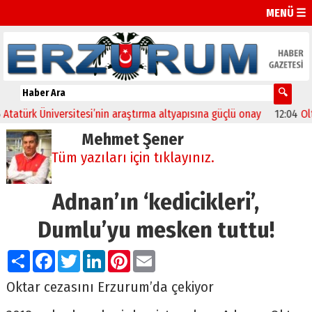
MENÜ ☰
ürk Üniversitesi’nin araştırma altyapısına güçlü onay
12:04
Oltu’da
Mehmet Şener
Tüm yazıları için tıklayınız.
Adnan’ın ‘kedicikleri’,
Dumlu’yu mesken tuttu!
Paylaş
Facebook
Twitter
LinkedIn
Pinterest
Email
Oktar cezasını Erzurum’da çekiyor