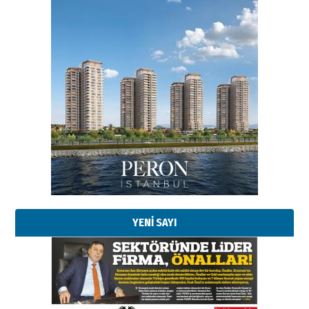
Esat BİNDESEN
Başkan Sekmen’den Erzurum’a
bir vizyon proje daha!
02 Ağustos 2026 Pazar
Kadir SABUNCUOĞLU
Erzurumspor’un köşe taşları
29 Haziran 2026 Pazartesi
YENİ SAYI
Kenan GÜLERCİ
Murat Şahsuvaroğlu ERKON’da
çıtayı yukarı taşırken,
yönetimdekiler aşağı
çekmemeli!
Orhan BOZKURT
17 Şubat 2026 Salı
Bir fotoğraf, bir şehir, bir