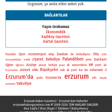
Üzgünüm, şu anda etkin anket yok.
BAĞLANTILAR
Yayın Grubumuz
Ekonomiklik
Kadıköy Gazetesi
Kartal Gazetesi
baskan
Spor
erzurumspor
Oltu
Pasinler
mhp
ile
belediyesi
icin
Palandöken
ziyaret
belediye
baskani
yeni
erzurumlular
trafik
ve
Aziziye
Eğitim
universitesi
öğrenci
ahmet
turkiye
ak
parti
ali
proje
Büyükşehir
ataturk
oldu
vali
bir
il
ak parti
kar
milletvekili
Erzurumlu
erzurum
Erzurum'da
Erzurum’da
polis
etti
kayak
Yakutiye
mehmet
Erzurum Haber Gazetesİ - Erzurum'dan Haberler
erzurumhabergazetesi.com
© 2008-2026 TÜM HAKLARI SAKLIDIR.
Ana Sayfa
|
Bize Ulaşın
|
Tübilmer
|
BahçeHavuz